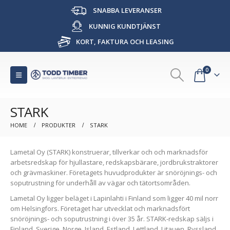
SNABBA LEVERANSER
KUNNIG KUNDTJÄNST
KORT, FAKTURA OCH LEASING
0
STARK
HOME
PRODUKTER
STARK
Lametal Oy (STARK) konstruerar, tillverkar och och marknadsför
arbetsredskap för hjullastare, redskapsbärare, jordbrukstraktorer
och grävmaskiner. Företagets huvudprodukter är snöröjnings- och
soputrustning för underhåll av vägar och tätortsområden.
Lametal Oy ligger beläget i Lapinlahti i Finland som ligger 40 mil norr
om Helsingfors. Företaget har utvecklat och marknadsfört
snöröjnings- och soputrustning i över 35 år. STARK-redskap säljs i
Finland, Sverige, Norge, Island, Estland, Lettland, Litauen, Ryssland