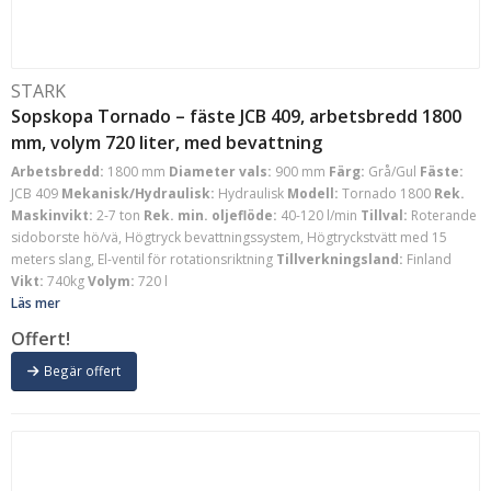
STARK
Sopskopa Tornado – fäste JCB 409, arbetsbredd 1800
mm, volym 720 liter, med bevattning
Arbetsbredd:
1800 mm
Diameter vals:
900 mm
Färg:
Grå/Gul
Fäste:
JCB 409
Mekanisk/Hydraulisk:
Hydraulisk
Modell:
Tornado 1800
Rek.
Maskinvikt:
2-7 ton
Rek. min. oljeflöde:
40-120 l/min
Tillval:
Roterande
sidoborste hö/vä, Högtryck bevattningssystem, Högtryckstvätt med 15
meters slang, El-ventil för rotationsriktning
Tillverkningsland:
Finland
Vikt:
740kg
Volym:
720 l
Läs mer
Offert!
Begär offert