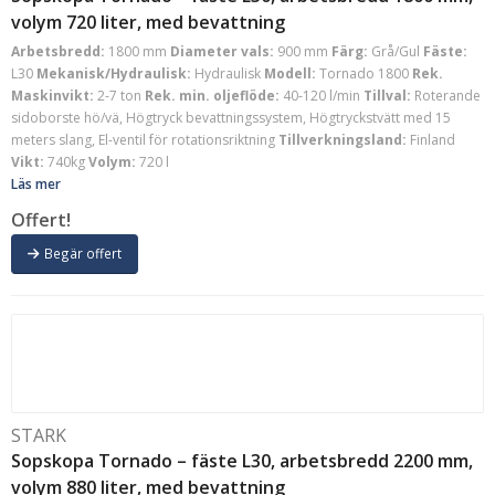
volym 720 liter, med bevattning
Arbetsbredd:
1800 mm
Diameter vals:
900 mm
Färg:
Grå/Gul
Fäste:
L30
Mekanisk/Hydraulisk:
Hydraulisk
Modell:
Tornado 1800
Rek.
Maskinvikt:
2-7 ton
Rek. min. oljeflöde:
40-120 l/min
Tillval:
Roterande
sidoborste hö/vä, Högtryck bevattningssystem, Högtryckstvätt med 15
meters slang, El-ventil för rotationsriktning
Tillverkningsland:
Finland
Vikt:
740kg
Volym:
720 l
Läs mer
Offert!
Begär offert
STARK
Sopskopa Tornado – fäste L30, arbetsbredd 2200 mm,
volym 880 liter, med bevattning