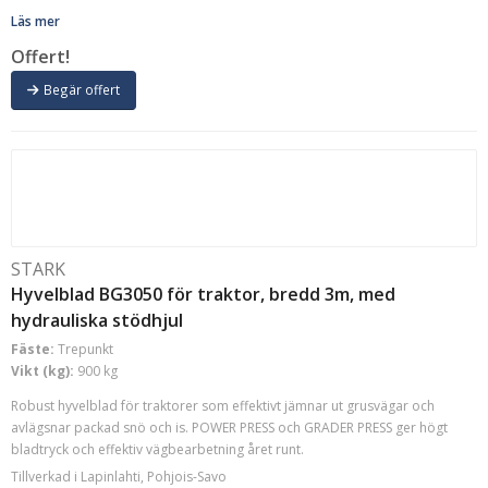
Läs mer
Offert!
Begär offert
STARK
Hyvelblad BG3050 för traktor, bredd 3m, med
hydrauliska stödhjul
Fäste:
Trepunkt
Vikt (kg):
900 kg
Robust hyvelblad för traktorer som effektivt jämnar ut grusvägar och
avlägsnar packad snö och is. POWER PRESS och GRADER PRESS ger högt
bladtryck och effektiv vägbearbetning året runt.
Tillverkad i Lapinlahti, Pohjois-Savo