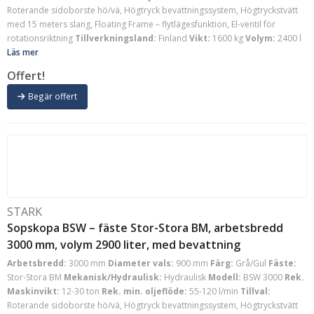
Roterande sidoborste hö/vä, Högtryck bevattningssystem, Högtryckstvätt
med 15 meters slang, Floating Frame – flytlägesfunktion, El-ventil för
rotationsriktning
Tillverkningsland:
Finland
Vikt:
1600 kg
Volym:
2400 l
Läs mer
Offert!
Begär offert
STARK
Sopskopa BSW – fäste Stor-Stora BM, arbetsbredd
3000 mm, volym 2900 liter, med bevattning
Arbetsbredd:
3000 mm
Diameter vals:
900 mm
Färg:
Grå/Gul
Fäste:
Stor-Stora BM
Mekanisk/Hydraulisk:
Hydraulisk
Modell:
BSW 3000
Rek.
Maskinvikt:
12-30 ton
Rek. min. oljeflöde:
55-120 l/min
Tillval:
Roterande sidoborste hö/vä, Högtryck bevattningssystem, Högtryckstvätt