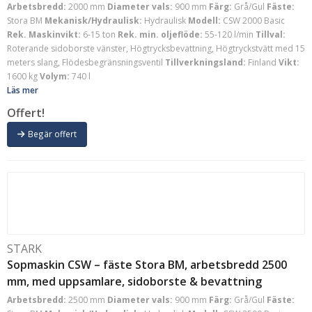
Arbetsbredd:
2000 mm
Diameter vals:
900 mm
Färg:
Grå/Gul
Fäste:
Stora BM
Mekanisk/Hydraulisk:
Hydraulisk
Modell:
CSW 2000 Basic
Rek. Maskinvikt:
6-15 ton
Rek. min. oljeflöde:
55-120 l/min
Tillval:
Roterande sidoborste vänster, Högtrycksbevattning, Högtryckstvätt med 15
meters slang, Flödesbegränsningsventil
Tillverkningsland:
Finland
Vikt:
1600 kg
Volym:
740 l
Läs mer
Offert!
Begär offert
STARK
Sopmaskin CSW – fäste Stora BM, arbetsbredd 2500
mm, med uppsamlare, sidoborste & bevattning
Arbetsbredd:
2500 mm
Diameter vals:
900 mm
Färg:
Grå/Gul
Fäste: