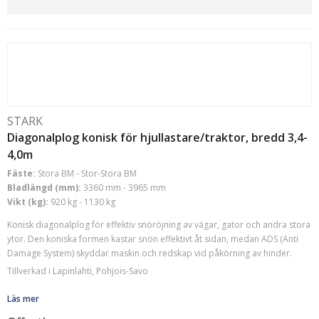
WBU 3300/5500
(1)
BG 3050
(1)
BSW 2200
(1)
CSW 2000 Basic
(1)
CSW 2500 Basic
(2)
SSB 1200
(1)
SSB 1600
(1)
STARK
SSB 2300
(1)
Diagonalplog konisk för hjullastare/traktor, bredd 3,4-
SSB 2700
(1)
4,0m
SSB 3300
(1)
Fäste:
Stora BM - Stor-Stora BM
SSB 3900
(1)
Bladlängd (mm):
3360 mm - 3965 mm
SSB 800
(1)
Vikt (kg):
920 kg - 1130 kg
SSB 950
(1)
Konisk diagonalplog för effektiv snöröjning av vägar, gator och andra stora
Tornado 1600
(4)
ytor. Den koniska formen kastar snön effektivt åt sidan, medan ADS (Anti
Tornado 1800
(5)
Damage System) skyddar maskin och redskap vid påkörning av hinder.
Tornado 2200
(5)
Tillverkad i Lapinlahti, Pohjois-Savo
Tornado 2500
(5)
Läs mer
UAR 2950/1500 RS
(1)