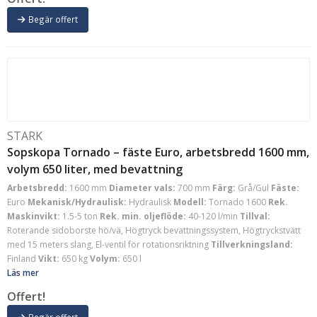
Begär offert
STARK
Sopskopa Tornado – fäste Euro, arbetsbredd 1600 mm,
volym 650 liter, med bevattning
Arbetsbredd:
1600 mm
Diameter vals:
700 mm
Färg:
Grå/Gul
Fäste:
Euro
Mekanisk/Hydraulisk:
Hydraulisk
Modell:
Tornado 1600
Rek.
Maskinvikt:
1.5-5 ton
Rek. min. oljeflöde:
40-120 l/min
Tillval:
Roterande sidoborste hö/vä, Högtryck bevattningssystem, Högtryckstvätt
med 15 meters slang, El-ventil för rotationsriktning
Tillverkningsland:
Finland
Vikt:
650 kg
Volym:
650 l
Läs mer
Offert!
Begär offert