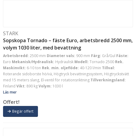
STARK
Sopskopa Tornado – fäste Euro, arbetsbredd 2500 mm,
volym 1030 liter, med bevattning
Arbetsbredd:
2500 mm
Diameter vals:
900 mm
Färg:
Grå/Gul
Fäste:
Euro
Mekanisk/Hydraulisk:
Hydraulisk
Modell:
Tornado 2500
Rek.
Maskinvikt:
6-10 ton
Rek. min. oljeflöde:
40-120 l/min
Tillval:
Roterande sidoborste hö/vä, Högtryck bevattningssystem, Högtryckstvätt
med 15 meters slang, El-ventil för rotationsriktning
Tillverkningsland:
Finland
Vikt:
890 kg
Volym:
1030 l
Läs mer
Offert!
Begär offert