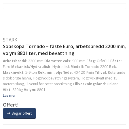
STARK
Sopskopa Tornado – fäste Euro, arbetsbredd 2200 mm,
volym 880 liter, med bevattning
Arbetsbredd:
2200 mm
Diameter vals:
900 mm
Färg:
Grå/Gul
Fäste:
Euro
Mekanisk/Hydraulisk:
Hydraulisk
Modell:
Tornado 2200
Rek.
Maskinvikt:
5-9 ton
Rek. min. oljeflöde:
40-120 l/min
Tillval:
Roterande
sidoborste hö/vä, Högtryck bevattningssystem, Högtryckstvätt med 15
meters slang, El-ventil för rotationsriktning
Tillverkningsland:
Finland
Vikt:
820 kg
Volym:
880 l
Läs mer
Offert!
Begär offert