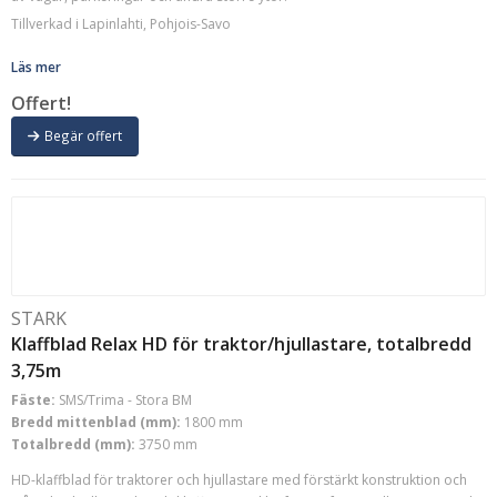
Tillverkad i Lapinlahti, Pohjois-Savo
Läs mer
Offert!
Begär offert
STARK
Klaffblad Relax HD för traktor/hjullastare, totalbredd
3,75m
Fäste:
SMS/Trima - Stora BM
Bredd mittenblad (mm):
1800 mm
Totalbredd (mm):
3750 mm
HD-klaffblad för traktorer och hjullastare med förstärkt konstruktion och