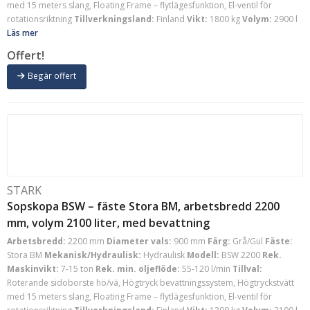
med 15 meters slang, Floating Frame – flytlägesfunktion, El-ventil för
rotationsriktning
Tillverkningsland:
Finland
Vikt:
1800 kg
Volym:
2900 l
Läs mer
Offert!
Begär offert
STARK
Sopskopa BSW – fäste Stora BM, arbetsbredd 2200
mm, volym 2100 liter, med bevattning
Arbetsbredd:
2200 mm
Diameter vals:
900 mm
Färg:
Grå/Gul
Fäste:
Stora BM
Mekanisk/Hydraulisk:
Hydraulisk
Modell:
BSW 2200
Rek.
Maskinvikt:
7-15 ton
Rek. min. oljeflöde:
55-120 l/min
Tillval:
Roterande sidoborste hö/vä, Högtryck bevattningssystem, Högtryckstvätt
med 15 meters slang, Floating Frame – flytlägesfunktion, El-ventil för