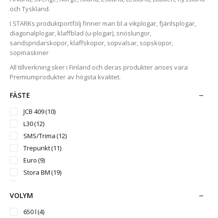
och Tyskland.
I STARKs produktportfölj finner man bl.a vikplogar, fjärilsplogar,
diagonalplogar, klaffblad (u-plogar), snöslungor,
sandspridarskopor, klaffskopor, sopvalsar, sopskopor,
sopmaskiner
All tillverkning sker i Finland och deras produkter anses vara
Premiumprodukter av högsta kvalitet.
FÄSTE
JCB 409
(10)
L30
(12)
SMS/Trima
(12)
Trepunkt
(11)
Euro
(9)
Stora BM
(19)
Stor-Stora BM
(9)
VOLYM
650 l
(4)