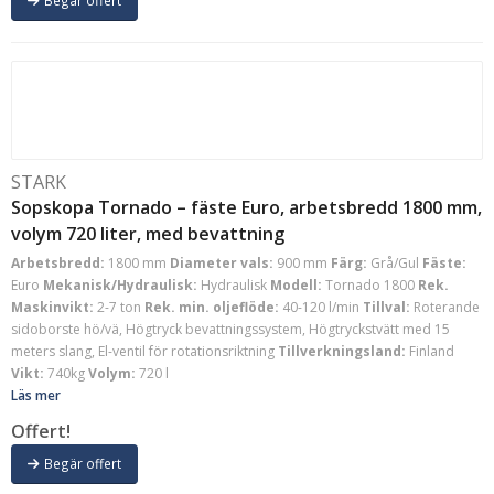
STARK
Sopskopa Tornado – fäste Euro, arbetsbredd 1800 mm,
volym 720 liter, med bevattning
Arbetsbredd:
1800 mm
Diameter vals:
900 mm
Färg:
Grå/Gul
Fäste:
Euro
Mekanisk/Hydraulisk:
Hydraulisk
Modell:
Tornado 1800
Rek.
Maskinvikt:
2-7 ton
Rek. min. oljeflöde:
40-120 l/min
Tillval:
Roterande
sidoborste hö/vä, Högtryck bevattningssystem, Högtryckstvätt med 15
meters slang, El-ventil för rotationsriktning
Tillverkningsland:
Finland
Vikt:
740kg
Volym:
720 l
Läs mer
Offert!
Begär offert