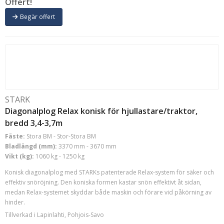
Offert!
UAR 3250/1800 RS
(1)
UAR 3750/1800 RM
(1)
Begär offert
UAR 3750/1800 RS
(1)
UAR 4200/2400 RM
(1)
UAR 4800/2400 RM
(1)
WBU 2150/4000
(1)
BSW 2500
(2)
BSW 3000
(2)
STARK
Diagonalplog Relax konisk för hjullastare/traktor,
bredd 3,4-3,7m
Fäste:
Stora BM - Stor-Stora BM
Bladlängd (mm):
3370 mm - 3670 mm
Vikt (kg):
1060 kg - 1250 kg
Konisk diagonalplog med STARKs patenterade Relax-system för säker och
effektiv snöröjning. Den koniska formen kastar snön effektivt åt sidan,
medan Relax-systemet skyddar både maskin och förare vid påkörning av
hinder.
Tillverkad i Lapinlahti, Pohjois-Savo