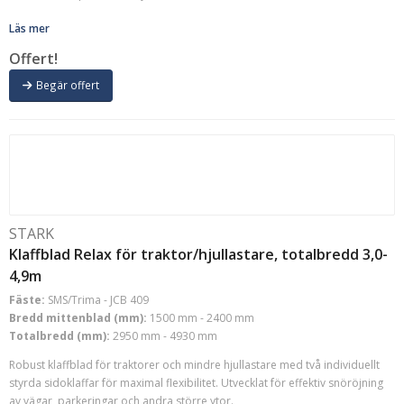
Läs mer
Offert!
Begär offert
STARK
Klaffblad Relax för traktor/hjullastare, totalbredd 3,0-
4,9m
Fäste:
SMS/Trima - JCB 409
Bredd mittenblad (mm):
1500 mm - 2400 mm
Totalbredd (mm):
2950 mm - 4930 mm
Robust klaffblad för traktorer och mindre hjullastare med två individuellt
styrda sidoklaffar för maximal flexibilitet. Utvecklat för effektiv snöröjning
av vägar, parkeringar och andra större ytor.