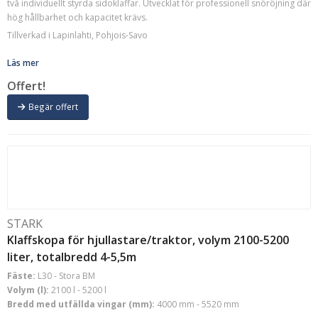
två individuellt styrda sidoklaffar. Utvecklat för professionell snöröjning där
hög hållbarhet och kapacitet krävs.
Tillverkad i Lapinlahti, Pohjois-Savo
Läs mer
Offert!
Begär offert
STARK
Klaffskopa för hjullastare/traktor, volym 2100-5200
liter, totalbredd 4-5,5m
Fäste:
L30 - Stora BM
Volym (l):
2100 l - 5200 l
Bredd med utfällda vingar (mm):
4000 mm - 5520 mm