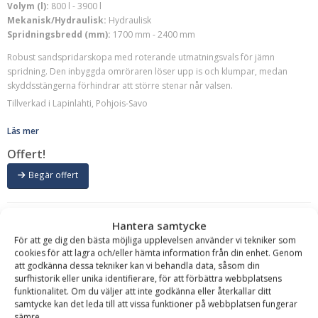
Volym (l):
800 l - 3900 l
Mekanisk/Hydraulisk:
Hydraulisk
Spridningsbredd (mm):
1700 mm - 2400 mm
Robust sandspridarskopa med roterande utmatningsvals för jämn
spridning. Den inbyggda omröraren löser upp is och klumpar, medan
skyddsstängerna förhindrar att större stenar når valsen.
Tillverkad i Lapinlahti, Pohjois-Savo
Läs mer
Offert!
Begär offert
Hantera samtycke
För att ge dig den bästa möjliga upplevelsen använder vi tekniker som
cookies för att lagra och/eller hämta information från din enhet. Genom
att godkänna dessa tekniker kan vi behandla data, såsom din
surfhistorik eller unika identifierare, för att förbättra webbplatsens
STARK
funktionalitet. Om du väljer att inte godkänna eller återkallar ditt
samtycke kan det leda till att vissa funktioner på webbplatsen fungerar
Sopmaskin CSW – fäste Stor-Stora BM, arbetsbredd
sämre.