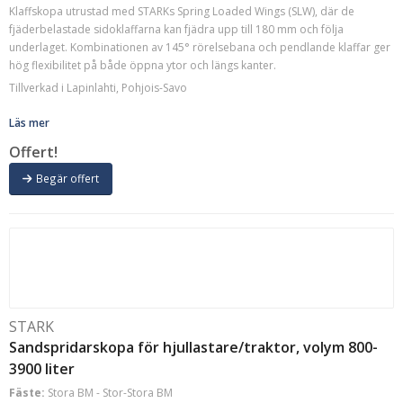
Klaffskopa utrustad med STARKs Spring Loaded Wings (SLW), där de
fjäderbelastade sidoklaffarna kan fjädra upp till 180 mm och följa
underlaget. Kombinationen av 145° rörelsebana och pendlande klaffar ger
hög flexibilitet på både öppna ytor och längs kanter.
Tillverkad i Lapinlahti, Pohjois-Savo
Läs mer
Offert!
Begär offert
STARK
Sandspridarskopa för hjullastare/traktor, volym 800-
3900 liter
Fäste:
Stora BM - Stor-Stora BM