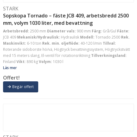
STARK
Sopskopa Tornado – fäste JCB 409, arbetsbredd 2500
mm, volym 1030 liter, med bevattning
Arbetsbredd:
2500 mm
Diameter vals:
900 mm
Färg:
Grå/Gul
Fäste:
JCB 409
Mekanisk/Hydraulisk:
Hydraulisk
Modell:
Tornado 2500
Rek.
Maskinvikt:
6-10 ton
Rek. min. oljeflöde:
40-120 l/min
Tillval:
Roterande sidoborste hö/vä, Högtryck bevattningssystem, Högtryckstvätt
med 15 meters slang, El-ventil för rotationsriktning
Tillverkningsland:
Finland
Vikt:
890 kg
Volym:
1030 l
Läs mer
Offert!
Begär offert