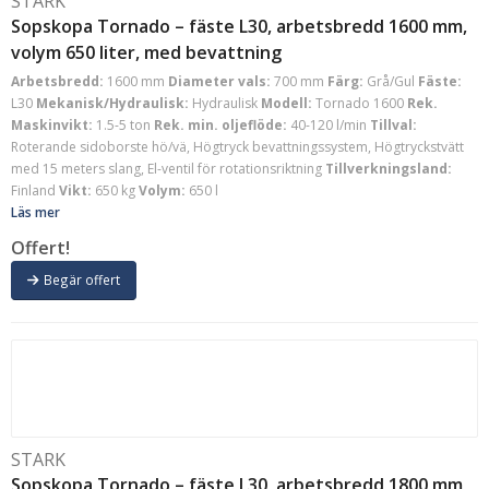
STARK
Sopskopa Tornado – fäste L30, arbetsbredd 1600 mm,
volym 650 liter, med bevattning
Arbetsbredd:
1600 mm
Diameter vals:
700 mm
Färg:
Grå/Gul
Fäste:
L30
Mekanisk/Hydraulisk:
Hydraulisk
Modell:
Tornado 1600
Rek.
Maskinvikt:
1.5-5 ton
Rek. min. oljeflöde:
40-120 l/min
Tillval:
Roterande sidoborste hö/vä, Högtryck bevattningssystem, Högtryckstvätt
med 15 meters slang, El-ventil för rotationsriktning
Tillverkningsland:
Finland
Vikt:
650 kg
Volym:
650 l
Läs mer
Offert!
Begär offert
STARK
Sopskopa Tornado – fäste L30, arbetsbredd 1800 mm,