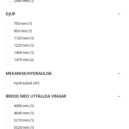
2490 mm
(1)
5200 l
(1)
2680-6150 mm
(1)
2680-5550 mm
(1)
DJUP
2810/3370 mm
(1)
750 mm
(1)
2840/3360 mm
(1)
950 mm
(1)
3000 mm
(6)
1120 mm
(1)
3000/3670 mm
(1)
1220 mm
(1)
3010/3660 mm
(1)
1400 mm
(1)
3220/3965 mm
(1)
1470 mm
(2)
1640 mm
(1)
MEKANISK/HYDRAULISK
Hydraulisk
(47)
BREDD MED UTFÄLLDA VINGAR
4000 mm
(1)
4640 mm
(1)
5210 mm
(1)
5520 mm
(1)