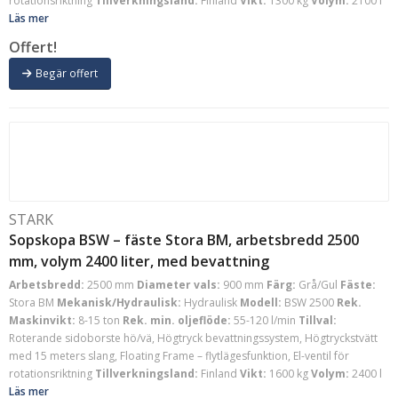
rotationsriktning
Tillverkningsland:
Finland
Vikt:
1300 kg
Volym:
2100 l
Läs mer
Offert!
Begär offert
STARK
Sopskopa BSW – fäste Stora BM, arbetsbredd 2500
mm, volym 2400 liter, med bevattning
Arbetsbredd:
2500 mm
Diameter vals:
900 mm
Färg:
Grå/Gul
Fäste:
Stora BM
Mekanisk/Hydraulisk:
Hydraulisk
Modell:
BSW 2500
Rek.
Maskinvikt:
8-15 ton
Rek. min. oljeflöde:
55-120 l/min
Tillval:
Roterande sidoborste hö/vä, Högtryck bevattningssystem, Högtryckstvätt
med 15 meters slang, Floating Frame – flytlägesfunktion, El-ventil för
rotationsriktning
Tillverkningsland:
Finland
Vikt:
1600 kg
Volym:
2400 l
Läs mer