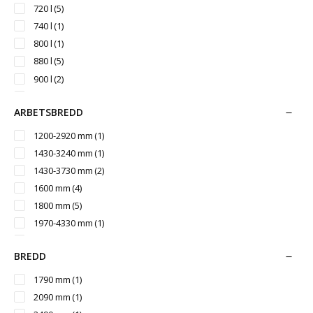
720 l
(5)
740 l
(1)
800 l
(1)
880 l
(5)
900 l
(2)
950 l
(1)
ARBETSBREDD
1030 l
(5)
1200 l
(1)
1200-2920 mm
(1)
1600 l
(1)
1430-3240 mm
(1)
2100 l
(2)
1430-3730 mm
(2)
2300 l
(1)
1600 mm
(4)
2400 l
(2)
1800 mm
(5)
2700 l
(1)
1970-4330 mm
(1)
2900 l
(2)
1970-4930 mm
(1)
3100 l
(1)
BREDD
2000 mm
(1)
3300 l
(1)
2160-4930 mm
(1)
1790 mm
(1)
3900 l
(1)
2200 mm
(6)
2090 mm
(1)
4200 l
(1)
2500 mm
(15)