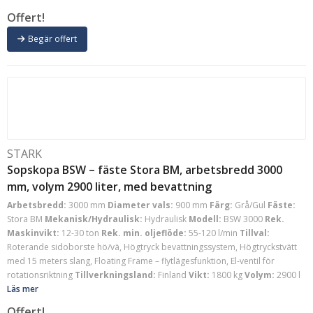
Offert!
Begär offert
STARK
Sopskopa BSW – fäste Stora BM, arbetsbredd 3000
mm, volym 2900 liter, med bevattning
Arbetsbredd:
3000 mm
Diameter vals:
900 mm
Färg:
Grå/Gul
Fäste:
Stora BM
Mekanisk/Hydraulisk:
Hydraulisk
Modell:
BSW 3000
Rek.
Maskinvikt:
12-30 ton
Rek. min. oljeflöde:
55-120 l/min
Tillval:
Roterande sidoborste hö/vä, Högtryck bevattningssystem, Högtryckstvätt
med 15 meters slang, Floating Frame – flytlägesfunktion, El-ventil för
rotationsriktning
Tillverkningsland:
Finland
Vikt:
1800 kg
Volym:
2900 l
Läs mer
Offert!