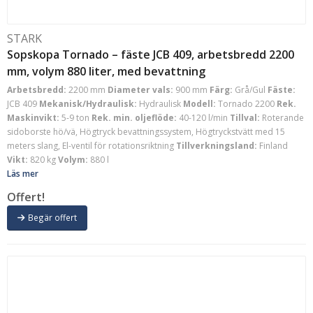
STARK
Sopskopa Tornado – fäste JCB 409, arbetsbredd 2200
mm, volym 880 liter, med bevattning
Arbetsbredd:
2200 mm
Diameter vals:
900 mm
Färg:
Grå/Gul
Fäste:
JCB 409
Mekanisk/Hydraulisk:
Hydraulisk
Modell:
Tornado 2200
Rek.
Maskinvikt:
5-9 ton
Rek. min. oljeflöde:
40-120 l/min
Tillval:
Roterande
sidoborste hö/vä, Högtryck bevattningssystem, Högtryckstvätt med 15
meters slang, El-ventil för rotationsriktning
Tillverkningsland:
Finland
Vikt:
820 kg
Volym:
880 l
Läs mer
Offert!
Begär offert