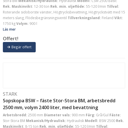
Stora BM
Mekanisk/Hydraulisk:
Hydraulisk
Modell:
CSW 2500 Basic
Rek. Maskinvikt:
12-30 ton
Rek. min. oljeflöde:
55-120 l/min
Tillval:
Roterande sidoborste vänster, Högtrycksbevattning, Högtryckstvätt med 15
meters slang, Flödesbegränsningsventil
Tillverkningsland:
Finland
Vikt:
1750 kg
Volym:
900 l
Läs mer
Offert!
Begär offert
STARK
Sopskopa BSW – fäste Stor-Stora BM, arbetsbredd
2500 mm, volym 2400 liter, med bevattning
Arbetsbredd:
2500 mm
Diameter vals:
900 mm
Färg:
Grå/Gul
Fäste:
Stor-Stora BM
Mekanisk/Hydraulisk:
Hydraulisk
Modell:
BSW 2500
Rek.
Maskinvikt:
8-15 ton
Rek. min. oljeflöde:
55-120 l/min
Tillval: