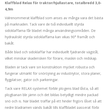
Klaffblad Relax för traktor/hjullastare, totalbredd 3,0-
4,9m
Välrenommerat klaffblad som anses av många vara det bästa
på marknaden. Tack vare de två individuellt styrda
sidoklaffarna får bladet många användningsområden. De
hydrauliskt styrda sidoklaffarna kan vikas 90° framåt och
bakåt.
Både blad och sidoklaffar har individuellt fjädrande vägstål,
vilket minskar skaderisken för förare, maskin och redskap.
Bladen är tack vare sin konstruktion mycket robusta och
fungerar utmärkt för snöröjning av industriytor, stora planer,
flygplatser, gator och parkeringar.
Tack vare RELAX-systemet förblir plogens blad låsta, så att
plogbanan blir jämn och det bildas betydligt mindre packad
snö och is. När bladet träffar på ett hinder frigörs låset så att
nedre bladramen vänds bakåt tills klaffbladet passerat förbi