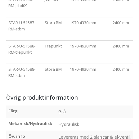
RM-jcb409
STAR-U-51587-
Stora BM
1970-4330 mm
2400 mm
RM-stbm
STAR-U-51588-
Trepunkt
1970-4930 mm
2400 mm
RM-trepunkt
STAR-U-51588-
Stora BM
1970-4930 mm
2400 mm
RM-stbm
Övrig produktinformation
Färg
Grå
Mekanisk/Hydraulisk
Hydraulisk
Öv. info
Levereras med 2 slangar & el-ventil, 4 