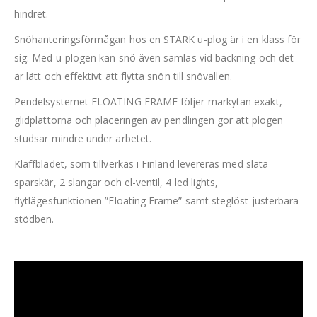
hindret.
Snöhanteringsförmågan hos en STARK u-plog är i en klass för
sig. Med u-plogen kan snö även samlas vid backning och det
är lätt och effektivt att flytta snön till snövallen.
Pendelsystemet FLOATING FRAME följer markytan exakt,
glidplattorna och placeringen av pendlingen gör att plogen
studsar mindre under arbetet.
Klaffbladet, som tillverkas i Finland levereras med släta
sparskär, 2 slangar och el-ventil, 4 led lights,
flytlägesfunktionen ”Floating Frame” samt steglöst justerbara
stödben.