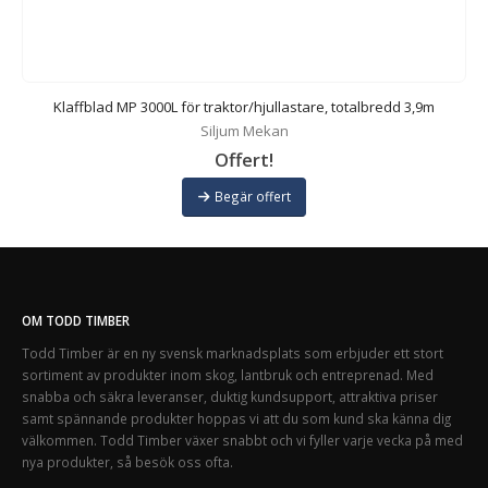
Klaffblad MP 3000L för traktor/hjullastare, totalbredd 3,9m
Siljum Mekan
Offert!
Begär offert
OM TODD TIMBER
Todd Timber är en ny svensk marknadsplats som erbjuder ett stort
sortiment av produkter inom skog, lantbruk och entreprenad. Med
snabba och säkra leveranser, duktig kundsupport, attraktiva priser
samt spännande produkter hoppas vi att du som kund ska känna dig
välkommen. Todd Timber växer snabbt och vi fyller varje vecka på med
nya produkter, så besök oss ofta.