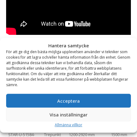
Varianttabell
Hantera samtycke
För att ge dig den bästa möjliga upplevelsen använder vi tekniker som
Artikelnummer
Fäste
Arbetsbredd (mm)
Bredd mitte
cookies för att lagra och/eller hämta information från din enhet. Genom
att godkänna dessa tekniker kan vi behandla data, såsom din
STAR-U-51584-
SMS/Trima
1200-2920 mm
1500 mm
surfhistorik eller unika identifierare, för att förbättra webbplatsens
RS-sms
funktionalitet. Om du väljer att inte godkänna eller återkallar ditt
samtycke kan det leda till att vissa funktioner på webbplatsen fungerar
sämre.
STAR-U-51584-
Euro
1200-2920 mm
1500 mm
RS-euro
Acceptera
STAR-U-51584-
L30
1200-2920 mm
1500 mm
Visa inställningar
RS-l30
Allmänna villkor
STAR-U-51584-
Trepunkt
1200-2920 mm
1500 mm