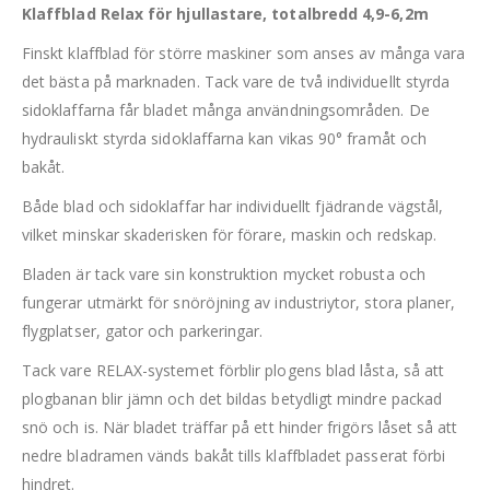
Klaffblad Relax för hjullastare, totalbredd 4,9-6,2m
Finskt klaffblad för större maskiner som anses av många vara
det bästa på marknaden. Tack vare de två individuellt styrda
sidoklaffarna får bladet många användningsområden. De
hydrauliskt styrda sidoklaffarna kan vikas 90° framåt och
bakåt.
Både blad och sidoklaffar har individuellt fjädrande vägstål,
vilket minskar skaderisken för förare, maskin och redskap.
Bladen är tack vare sin konstruktion mycket robusta och
fungerar utmärkt för snöröjning av industriytor, stora planer,
flygplatser, gator och parkeringar.
Tack vare RELAX-systemet förblir plogens blad låsta, så att
plogbanan blir jämn och det bildas betydligt mindre packad
snö och is. När bladet träffar på ett hinder frigörs låset så att
nedre bladramen vänds bakåt tills klaffbladet passerat förbi
hindret.