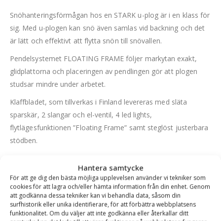
Snöhanteringsförmågan hos en STARK u-plog är i en klass för
sig. Med u-plogen kan snö även samlas vid backning och det
är lätt och effektivt att flytta snön till snövallen.
Pendelsystemet FLOATING FRAME följer markytan exakt,
glidplattorna och placeringen av pendlingen gör att plogen
studsar mindre under arbetet.
Klaffbladet, som tillverkas i Finland levereras med släta
sparskär, 2 slangar och el-ventil, 4 led lights,
flytlägesfunktionen ”Floating Frame” samt steglöst justerbara
stödben.
Hantera samtycke
För att ge dig den bästa möjliga upplevelsen använder vi tekniker som
cookies för att lagra och/eller hämta information från din enhet. Genom
att godkänna dessa tekniker kan vi behandla data, såsom din
surfhistorik eller unika identifierare, för att förbättra webbplatsens
funktionalitet. Om du väljer att inte godkänna eller återkallar ditt