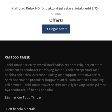
Klaffblad Relax HD för traktor/hjullastare, totalbredd 3,75m
STARK
Offert!
Begär offert
OM TODD TIMBER
Todd Timber är en ny svensk marknadsplats som erbjuder ett stort
sortiment av produkter inom skog, lantbruk och entreprenad. Med
snabba och säkra leveranser, duktig kundsupport, attraktiva priser
samt spännande produkter hoppas vi att du som kund ska känna dig
välkommen. Todd Timber växer snabbt och vi fyller varje vecka på med
nya produkter, så besök oss ofta.
Läs mer om Todd Timber
Att handla & betala