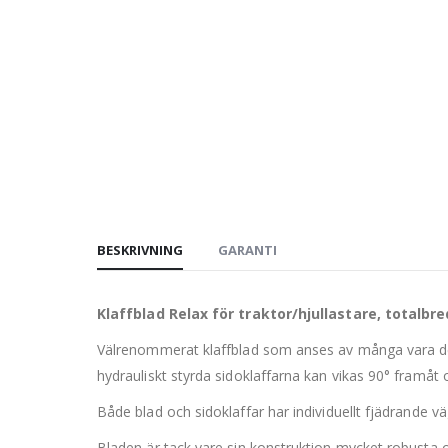
BESKRIVNING
GARANTI
Klaffblad Relax för traktor/hjullastare, totalbr
Välrenommerat klaffblad som anses av många vara det
hydrauliskt styrda sidoklaffarna kan vikas 90° framåt 
Både blad och sidoklaffar har individuellt fjädrande v
Bladen är tack vare sin konstruktion mycket robusta oc