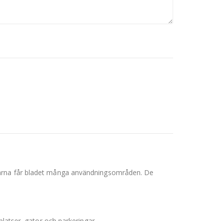
ffarna får bladet många användningsområden. De
platser, gator och parkeringar.