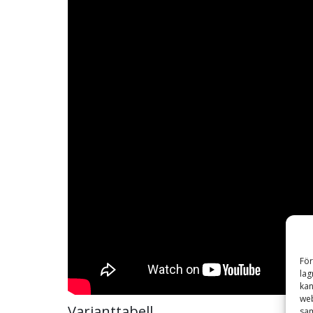
För
lag
kan
web
Varianttabell
sam