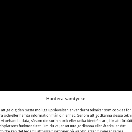
Hantera samtycke
 att ge dig den bästa möjliga upplevelsen använder vi tekniker som cookies för 
ra och/eller hämta information från din enhet. Genom att godkänna dessa tekni
 vi behandla data, såsom din surfhistorik eller unika identifierare, för att förbät
bplatsens funktionalitet. Om du väljer att inte godkänna eller återkallar ditt
tycke kan det leda till att vissa funktioner på webbplatsen fungerar sämre.