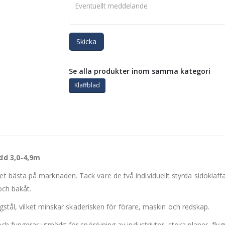
Skicka
Se alla produkter inom samma kategori
Klaffblad
edd 3,0-4,9m
 bästa på marknaden. Tack vare de två individuellt styrda sidokla
och bakåt.
ägstål, vilket minskar skaderisken för förare, maskin och redskap.
h fungerar utmärkt för snöröjning av industriytor, stora planer, flyg