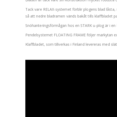
Tack vare RELAX-systemet förblir plogens blad låsta, s
så att nedre bladramen vänds bakåt tills klaffbladet pa
Snöhanteringsförmågan hos en STARK u-plog är i en klas
Pendelsystemet FLOATING FRAME följer markytan exakt
Klaffbladet, som tillverkas i Finland levereras med slä