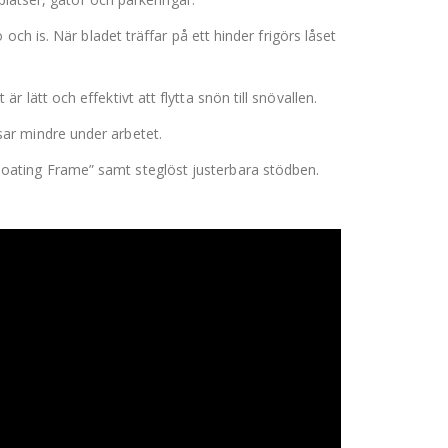
ch is. När bladet träffar på ett hinder frigörs låset
ätt och effektivt att flytta snön till snövallen.
ar mindre under arbetet.
 ”Floating Frame” samt steglöst justerbara stödben.