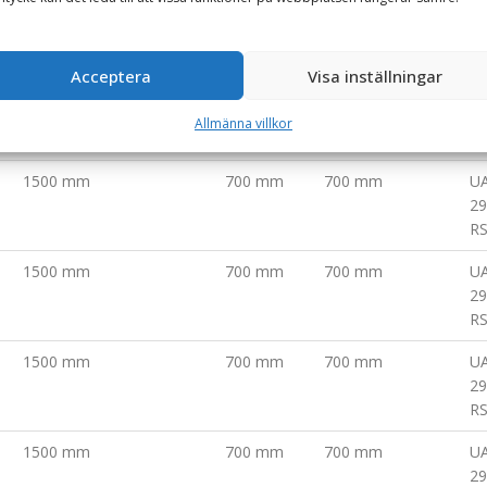
)
Bredd mittenblad (mm)
Höjd (mm)
Klaffbredd (mm)
Mo
Acceptera
Visa inställningar
1500 mm
700 mm
700 mm
U
29
Allmänna villkor
R
1500 mm
700 mm
700 mm
U
29
R
1500 mm
700 mm
700 mm
U
29
R
1500 mm
700 mm
700 mm
U
29
R
1500 mm
700 mm
700 mm
U
29