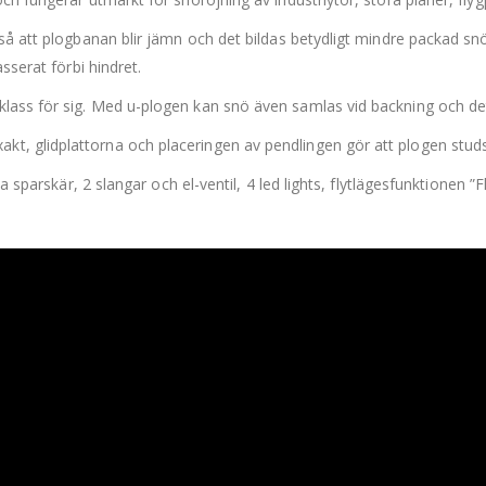
å att plogbanan blir jämn och det bildas betydligt mindre packad snö o
sserat förbi hindret.
s för sig. Med u-plogen kan snö även samlas vid backning och det är l
, glidplattorna och placeringen av pendlingen gör att plogen studs
ta sparskär, 2 slangar och el-ventil, 4 led lights, flytlägesfunktionen