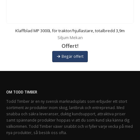
Klaffblad MP 3000L för traktor/hjullastare, totalbredd 3,9m
Siljum Mekan
Offert!
Begär offert
OM TODD TIMBER
Todd Timber är en ny svensk marknadsplats som erbjuder ett stort
sortiment av produkter inom skog, lantbruk och entreprenad. Med
snabba och säkra leveranser, duktig kundsupport, attraktiva priser
samt spännande produkter hoppas vi att du som kund ska känna dig
välkommen. Todd Timber växer snabbt och vi fyller varje vecka på med
nya produkter, så besök oss ofta.