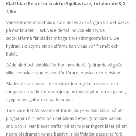
Klaffblad Relax för traktor/hjullastare, totalbredd 3,0-
4,9m
Välrenommerat klaffblad som anses av många vara det bästa
på marknaden. Tack vare de två individuellt styrda
sidoklaffarna får bladet många användningsområden. De
hydrauliskt styrda sidoklaffarna kan vikas 90° framåt och
bakåt.
Både blad och sidoklaffar har individuellt fjädrande vägstål,
vilket minskar skaderisken för förare, maskin och redskap.
Bladen är tack vare sin konstruktion mycket robusta och
fungerar utmärkt för snöröjning av industriytor, stora planer,
flygplatser, gator och parkeringar.
Tack vare RELAX-systemet förblir plogens blad låsta, så att
plogbanan blir jämn och det bildas betydligt mindre packad
snö och is. När bladet träffar på ett hinder frigörs låset så att
nedre bladramen vänds bakåt tills klaffbladet passerat förbi