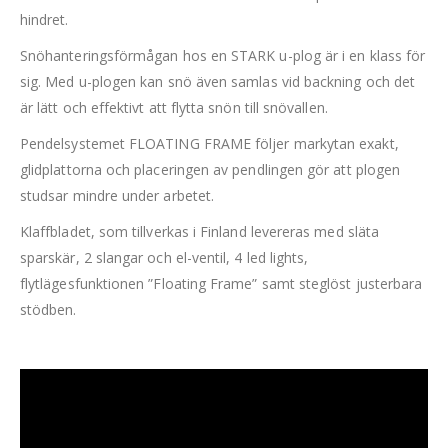
hindret.
Snöhanteringsförmågan hos en STARK u-plog är i en klass för
sig. Med u-plogen kan snö även samlas vid backning och det
är lätt och effektivt att flytta snön till snövallen.
Pendelsystemet FLOATING FRAME följer markytan exakt,
glidplattorna och placeringen av pendlingen gör att plogen
studsar mindre under arbetet.
Klaffbladet, som tillverkas i Finland levereras med släta
sparskär, 2 slangar och el-ventil, 4 led lights,
flytlägesfunktionen ”Floating Frame” samt steglöst justerbara
stödben.