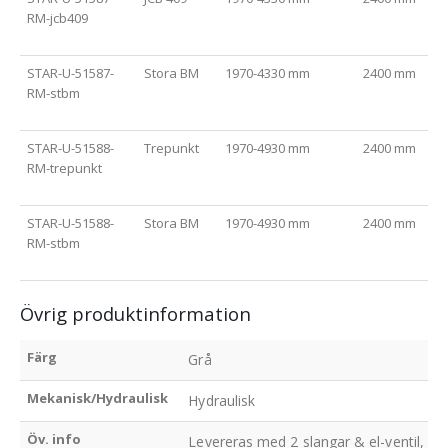
RM-jcb409
STAR-U-51587-
Stora BM
1970-4330 mm
2400 mm
RM-stbm
STAR-U-51588-
Trepunkt
1970-4930 mm
2400 mm
RM-trepunkt
STAR-U-51588-
Stora BM
1970-4930 mm
2400 mm
RM-stbm
Övrig produktinformation
Färg
Grå
Mekanisk/Hydraulisk
Hydraulisk
Öv. info
Levereras med 2 slangar & el-ventil, 4 