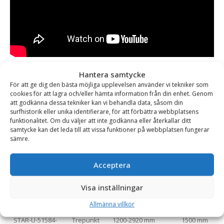
Varianttabell
Hantera samtycke
För att ge dig den bästa möjliga upplevelsen använder vi tekniker som
Artikelnummer
Fäste
Arbetsbredd (mm)
Bredd mitte
cookies för att lagra och/eller hämta information från din enhet. Genom
att godkänna dessa tekniker kan vi behandla data, såsom din
STAR-U-51584-
SMS/Trima
1200-2920 mm
1500 mm
surfhistorik eller unika identifierare, för att förbättra webbplatsens
RS-sms
funktionalitet. Om du väljer att inte godkänna eller återkallar ditt
samtycke kan det leda till att vissa funktioner på webbplatsen fungerar
sämre.
STAR-U-51584-
Euro
1200-2920 mm
1500 mm
RS-euro
Acceptera
STAR-U-51584-
L30
1200-2920 mm
1500 mm
Visa inställningar
RS-l30
Allmänna villkor
STAR-U-51584-
Trepunkt
1200-2920 mm
1500 mm