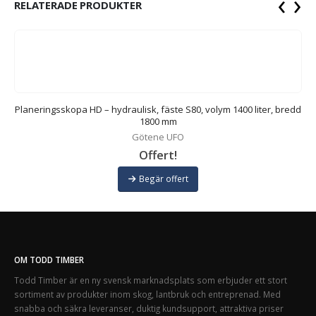
‹
›
RELATERADE PRODUKTER
dd
Planeringsskopa HD – hydraulisk, fäste S80, volym 1400 liter, bredd
1800 mm
Götene UFO
Offert!
Begär offert
OM TODD TIMBER
Todd Timber är en ny svensk marknadsplats som erbjuder ett stort
sortiment av produkter inom skog, lantbruk och entreprenad. Med
snabba och säkra leveranser, duktig kundsupport, attraktiva priser