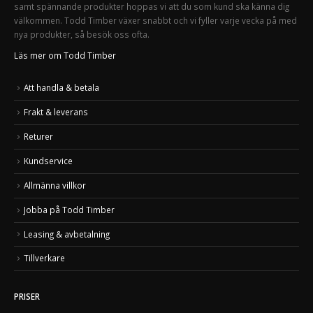
samt spännande produkter hoppas vi att du som kund ska känna dig
välkommen. Todd Timber växer snabbt och vi fyller varje vecka på med
nya produkter, så besök oss ofta.
Läs mer om Todd Timber
Att handla & betala
Frakt & leverans
Returer
Kundservice
Allmänna villkor
Jobba på Todd Timber
Leasing & avbetalning
Tillverkare
PRISER