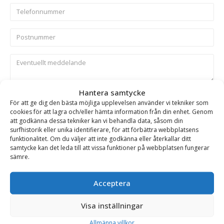
Hantera samtycke
Skicka
För att ge dig den bästa möjliga upplevelsen använder vi tekniker som
cookies för att lagra och/eller hämta information från din enhet. Genom
att godkänna dessa tekniker kan vi behandla data, såsom din
Se alla produkter inom samma kategori
surfhistorik eller unika identifierare, för att förbättra webbplatsens
funktionalitet. Om du väljer att inte godkänna eller återkallar ditt
Hydrauliska Planeringsskopor
samtycke kan det leda till att vissa funktioner på webbplatsen fungerar
sämre.
BESKRIVNING
Acceptera
Visa inställningar
Planeringsskopa – hydraulisk, fäste S30/180, volym 70
Allmänna villkor