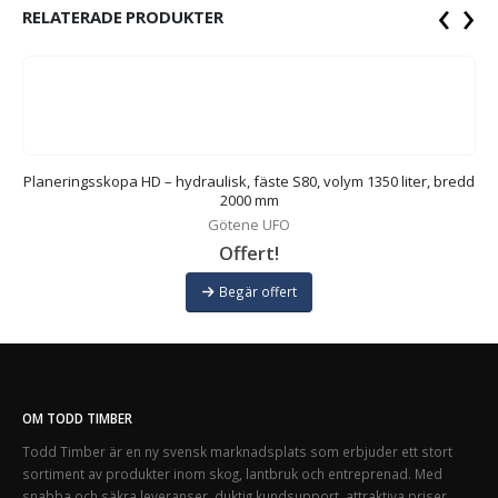
‹
›
RELATERADE PRODUKTER
dd
Planeringsskopa HD – hydraulisk, fäste S80, volym 1350 liter, bredd
2000 mm
Götene UFO
Offert!
Begär offert
OM TODD TIMBER
Todd Timber är en ny svensk marknadsplats som erbjuder ett stort
sortiment av produkter inom skog, lantbruk och entreprenad. Med
snabba och säkra leveranser, duktig kundsupport, attraktiva priser