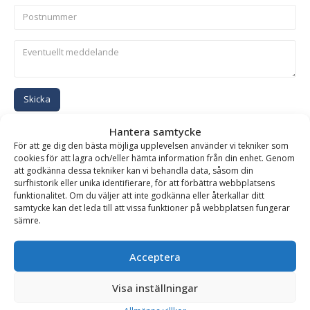
Skicka
Hantera samtycke
Se alla produkter inom samma kategori
För att ge dig den bästa möjliga upplevelsen använder vi tekniker som
cookies för att lagra och/eller hämta information från din enhet. Genom
Hydrauliska Planeringsskopor
att godkänna dessa tekniker kan vi behandla data, såsom din
surfhistorik eller unika identifierare, för att förbättra webbplatsens
funktionalitet. Om du väljer att inte godkänna eller återkallar ditt
samtycke kan det leda till att vissa funktioner på webbplatsen fungerar
BESKRIVNING
sämre.
Acceptera
Planeringsskopa HD – hydraulisk, fäste S90, volym 2000
liter, bredd 2100 mm
Visa inställningar
Hydraulisk planeringsskopa i HD-utförande av högsta kvalitet.