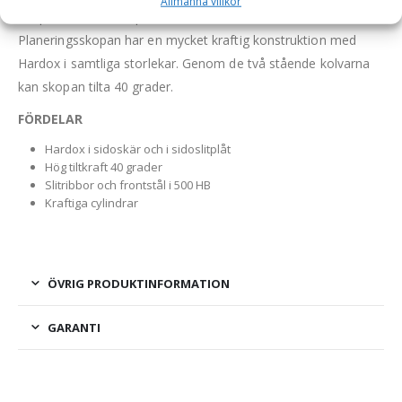
Allmänna villkor
Skopan är tillverkad på Götene UFOs fabrik i Götene.
Planeringsskopan har en mycket kraftig konstruktion med
Hardox i samtliga storlekar. Genom de två stående kolvarna
kan skopan tilta 40 grader.
FÖRDELAR
Hardox i sidoskär och i sidoslitplåt
Hög tiltkraft 40 grader
Slitribbor och frontstål i 500 HB
Kraftiga cylindrar
ÖVRIG PRODUKTINFORMATION
GARANTI