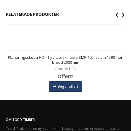
‹
›
RELATERADE PRODUKTER
,
Planeringsskopa HD – hydraulisk, fäste SMP 105, volym 1590 liter,
P
bredd 2000 mm
Götene UFO
Offert!
Begär offert
OM TODD TIMBER
Todd Timber är en ny svensk marknadsplats som erbjuder ett stort