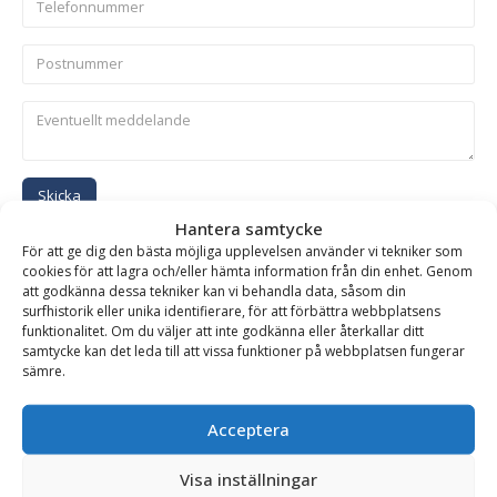
Skicka
Hantera samtycke
För att ge dig den bästa möjliga upplevelsen använder vi tekniker som
Se alla produkter inom samma kategori
cookies för att lagra och/eller hämta information från din enhet. Genom
att godkänna dessa tekniker kan vi behandla data, såsom din
Hydrauliska Planeringsskopor
surfhistorik eller unika identifierare, för att förbättra webbplatsens
funktionalitet. Om du väljer att inte godkänna eller återkallar ditt
samtycke kan det leda till att vissa funktioner på webbplatsen fungerar
sämre.
BESKRIVNING
Acceptera
Planeringsskopa HD – hydraulisk, fäste SMP 105, volym
Visa inställningar
2000 liter, bredd 2100 mm