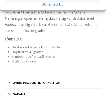
Allmänna villkor
Hydraulisk planeringsskopa i HD-utförande av högsta kvalitet.
Skopan är tillverkad på Götene UFOs fabrik i Götene.
Planeringsskopan har en mycket kraftig konstruktion med
Hardox i samtliga storlekar. Genom de två stående kolvarna
kan skopan tilta 40 grader.
FÖRDELAR
Hardox i sidoskär och i sidoslitplåt
Hög tiltkraft 40 grader
Slitribbor och frontstål i 500 HB
Kraftiga cylindrar
ÖVRIG PRODUKTINFORMATION
GARANTI