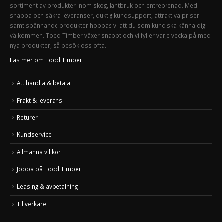
sortiment av produkter inom skog, lantbruk och entreprenad. Med
snabba och säkra leveranser, duktig kundsupport, attraktiva priser
samt spännande produkter hoppas vi att du som kund ska känna dig
välkommen. Todd Timber växer snabbt och vi fyller varje vecka på med
nya produkter, så besök oss ofta.
Läs mer om Todd Timber
Att handla & betala
Frakt & leverans
Returer
Kundservice
Allmänna villkor
Jobba på Todd Timber
Leasing & avbetalning
Tillverkare