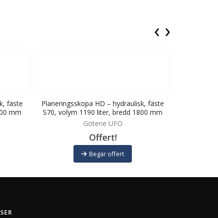
‹
›
k, fäste
Planeringsskopa HD – hydraulisk, fäste
Planeringss
2200 mm
S70, volym 1190 liter, bredd 1800 mm
S80, volym
Götene UFO
Offert!
Begär offert
ISER