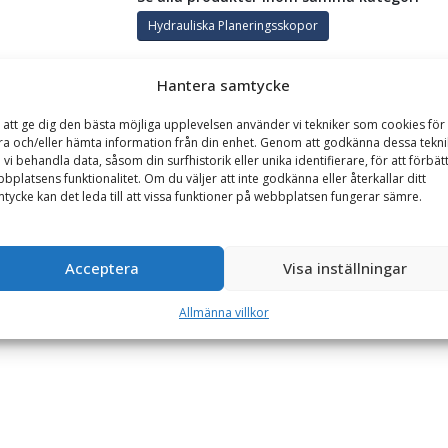
Hydrauliska Planeringsskopor
Hantera samtycke
GARANTI
 att ge dig den bästa möjliga upplevelsen använder vi tekniker som cookies för 
ra och/eller hämta information från din enhet. Genom att godkänna dessa tekni
 vi behandla data, såsom din surfhistorik eller unika identifierare, för att förbät
ym 1350 liter, bredd 2000 mm
bplatsens funktionalitet. Om du väljer att inte godkänna eller återkallar ditt
tycke kan det leda till att vissa funktioner på webbplatsen fungerar sämre.
kvalitet. Skopan är tillverkad på Götene UFOs fabrik i Götene. Plane
varna kan skopan tilta 40 grader.
Acceptera
Visa inställningar
Allmänna villkor