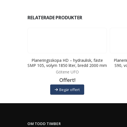
RELATERADE PRODUKTER
ulisk, fäste
Planeringsskopa HD – hydraulisk, fäste
Planeri
bredd 2100 mm
SMP 105, volym 1850 liter, bredd 2000 mm
S90, v
Götene UFO
Offert!
Begär offert
OM TODD TIMBER