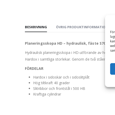
BESKRIVNING
ÖVRIG PRODUKTINFORMATION
För
lag
kan
Planeringsskopa HD – hydraulisk, fäste S70, vol
web
sam
Hydraulisk planeringsskopa i HD-utförande av högsta 
Hardox i samtliga storlekar. Genom de två stående kol
FÖRDELAR
Hardox i sidoskär och i sidoslitplåt
Hög tiltkraft 40 grader
Slitribbor och frontstål i 500 HB
Kraftiga cylindrar