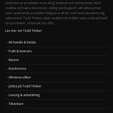
sortiment av produkter inom skog, lantbruk och entreprenad. Med
snabba och säkra leveranser, duktig kundsupport, attraktiva priser
samt spännande produkter hoppas vi att du som kund ska känna dig
välkommen. Todd Timber växer snabbt och vi fyller varje vecka på med
nya produkter, så besök oss ofta.
Läs mer om Todd Timber
Att handla & betala
Frakt & leverans
Returer
Kundservice
Allmänna villkor
Jobba på Todd Timber
Leasing & avbetalning
Tillverkare