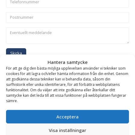
Skicka
Hantera samtycke
För att ge dig den bästa möjliga upplevelsen använder vi tekniker som
Se alla produkter inom samma kategori
cookies för att lagra och/eller hämta information från din enhet. Genom
att godkänna dessa tekniker kan vi behandla data, såsom din
Hydrauliska Planeringsskopor
surfhistorik eller unika identifierare, för att förbättra webbplatsens
funktionalitet. Om du väljer att inte godkänna eller återkallar ditt
samtycke kan det leda till att vissa funktioner på webbplatsen fungerar
sämre.
BESKRIVNING
Acceptera
Planeringsskopa HD – hydraulisk, fäste SMP 155, volym
Visa inställningar
2600 liter, bredd 2000 mm