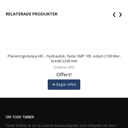
‹
›
RELATERADE PRODUKTER
dd
Planeringsskopa HD – hydraulisk, fäste SMP 105, volym 2100 liter,
bredd 2200 mm
Götene UFO
Offert!
Begär offert
OM TODD TIMBER
Todd Timber är en ny svensk marknadsplats som erbjuder ett stort