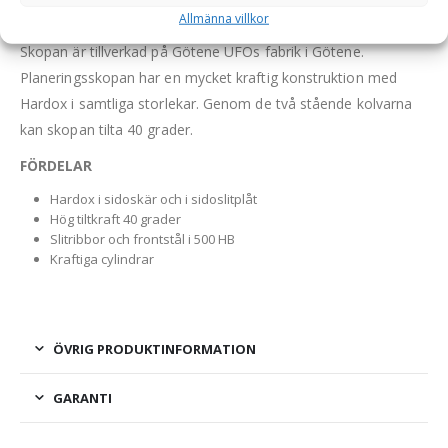
Allmänna villkor
Hydraulisk planeringsskopa i HD-utförande av högsta kvalitet.
Skopan är tillverkad på Götene UFOs fabrik i Götene.
Planeringsskopan har en mycket kraftig konstruktion med
Hardox i samtliga storlekar. Genom de två stående kolvarna
kan skopan tilta 40 grader.
FÖRDELAR
Hardox i sidoskär och i sidoslitplåt
Hög tiltkraft 40 grader
Slitribbor och frontstål i 500 HB
Kraftiga cylindrar
ÖVRIG PRODUKTINFORMATION
GARANTI