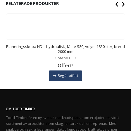
‹
›
RELATERADE PRODUKTER
dd
Planeringsskopa HD – hydraulisk, fäste S80, volym 1850 liter, bredd
2000 mm
Götene UFO
Offert!
Begär offert
OM TODD TIMBER
Todd Timber är en ny svensk marknadsplats som erbjuder ett stort
sortiment av produkter inom skog, lantbruk och entreprenad. Med
snabba och säkra leveranser, duktig kundsupport, attraktiva priser