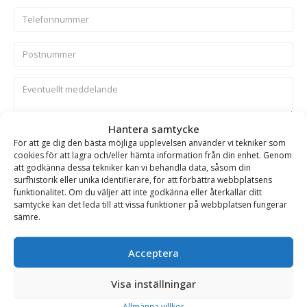
Hantera samtycke
Skicka
För att ge dig den bästa möjliga upplevelsen använder vi tekniker som
cookies för att lagra och/eller hämta information från din enhet. Genom
att godkänna dessa tekniker kan vi behandla data, såsom din
Se alla produkter inom samma kategori
surfhistorik eller unika identifierare, för att förbättra webbplatsens
funktionalitet. Om du väljer att inte godkänna eller återkallar ditt
Hydrauliska Planeringsskopor
samtycke kan det leda till att vissa funktioner på webbplatsen fungerar
sämre.
BESKRIVNING
Acceptera
Visa inställningar
Planeringsskopa – hydraulisk, fäste S2/B27, volym 1600
Allmänna villkor