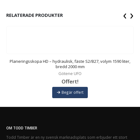
‹
›
RELATERADE PRODUKTER
,
Planeringsskopa HD – hydraulisk, fäste S2/B27, volym 1590 liter,
bredd 2000 mm
Götene UFO
Offert!
Begär offert
OM TODD TIMBER
Todd Timber är en ny svensk marknadsplats som erbjuder ett stort