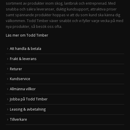
sortiment av produkter inom skog, lantbruk och entreprenad. Med
snabba och säkra leveranser, duktig kundsupport, attraktiva priser
samt spännande produkter hoppas vi att du som kund ska känna dig
välkommen. Todd Timber växer snabbt och vi fyller varje vecka på med
nya produkter, så besök oss ofta.
Läs mer om Todd Timber
Att handla & betala
Frakt & leverans
Returer
Kundservice
Allmänna villkor
Jobba på Todd Timber
Leasing & avbetalning
Tillverkare