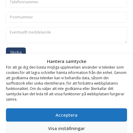
Skicka
Hantera samtycke
För att ge dig den bästa möjliga upplevelsen använder vi tekniker som
Se alla produkter inom samma kategori
cookies för att lagra och/eller hämta information från din enhet. Genom
att godkänna dessa tekniker kan vi behandla data, såsom din
Hydrauliska Planeringsskopor
surfhistorik eller unika identifierare, för att förbättra webbplatsens
funktionalitet. Om du väljer att inte godkänna eller återkallar ditt
samtycke kan det leda till att vissa funktioner på webbplatsen fungerar
sämre.
BESKRIVNING
Acceptera
Planeringsskopa HD – hydraulisk, fäste SMP 155, volym
Visa inställningar
2000 liter, bredd 2100 mm