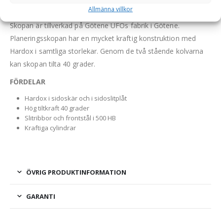
Allmänna villkor
Hydraulisk planeringsskopa i HD-utförande av högsta kvalitet.
Skopan är tillverkad på Götene UFOs fabrik i Götene.
Planeringsskopan har en mycket kraftig konstruktion med
Hardox i samtliga storlekar. Genom de två stående kolvarna
kan skopan tilta 40 grader.
FÖRDELAR
Hardox i sidoskär och i sidoslitplåt
Hög tiltkraft 40 grader
Slitribbor och frontstål i 500 HB
Kraftiga cylindrar
ÖVRIG PRODUKTINFORMATION
GARANTI