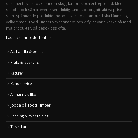
sortiment av produkter inom skog, lantbruk och entreprenad. Med
snabba och säkra leveranser, duktig kundsupport, attraktiva priser
samt spännande produkter hoppas vi att du som kund ska känna dig
välkommen. Todd Timber växer snabbt och vi fyller varje vecka på med
nya produkter, så besök oss ofta.
Läs mer om Todd Timber
Att handla & betala
Frakt & leverans
Returer
Kundservice
Allmänna villkor
Jobba på Todd Timber
Leasing & avbetalning
Tillverkare