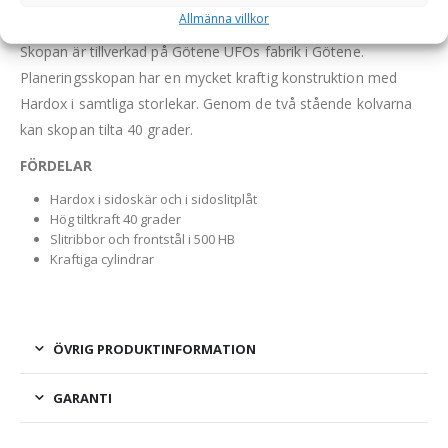
Allmänna villkor
Hydraulisk planeringsskopa i HD-utförande av högsta kvalitet.
Skopan är tillverkad på Götene UFOs fabrik i Götene.
Planeringsskopan har en mycket kraftig konstruktion med
Hardox i samtliga storlekar. Genom de två stående kolvarna
kan skopan tilta 40 grader.
FÖRDELAR
Hardox i sidoskär och i sidoslitplåt
Hög tiltkraft 40 grader
Slitribbor och frontstål i 500 HB
Kraftiga cylindrar
ÖVRIG PRODUKTINFORMATION
GARANTI