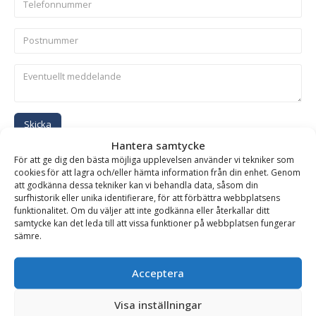
Skicka
Hantera samtycke
För att ge dig den bästa möjliga upplevelsen använder vi tekniker som
Se alla produkter inom samma kategori
cookies för att lagra och/eller hämta information från din enhet. Genom
att godkänna dessa tekniker kan vi behandla data, såsom din
Hydrauliska Planeringsskopor
surfhistorik eller unika identifierare, för att förbättra webbplatsens
funktionalitet. Om du väljer att inte godkänna eller återkallar ditt
samtycke kan det leda till att vissa funktioner på webbplatsen fungerar
sämre.
BESKRIVNING
Acceptera
Planeringsskopa HD – hydraulisk, fäste SMP 105, volym
Visa inställningar
2100 liter, bredd 2200 mm