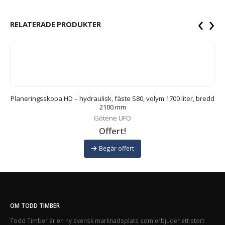
‹
›
RELATERADE PRODUKTER
,
Planeringsskopa HD – hydraulisk, fäste S80, volym 1700 liter, bredd
2100 mm
Götene UFO
Offert!
Begär offert
OM TODD TIMBER
Todd Timber är en ny svensk marknadsplats som erbjuder ett stort