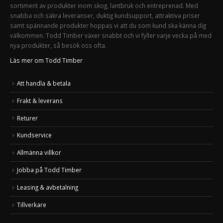
sortiment av produkter inom skog, lantbruk och entreprenad. Med
snabba och säkra leveranser, duktig kundsupport, attraktiva priser
samt spännande produkter hoppas vi att du som kund ska känna dig
välkommen. Todd Timber växer snabbt och vi fyller varje vecka på med
nya produkter, så besök oss ofta.
Läs mer om Todd Timber
Att handla & betala
Frakt & leverans
Returer
Kundservice
Allmänna villkor
Jobba på Todd Timber
Leasing & avbetalning
Tillverkare