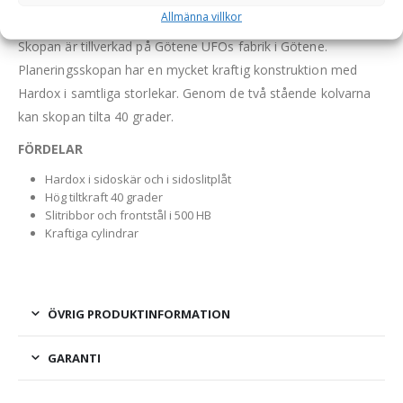
Allmänna villkor
Hydraulisk planeringsskopa i HD-utförande av högsta kvalitet.
Skopan är tillverkad på Götene UFOs fabrik i Götene.
Planeringsskopan har en mycket kraftig konstruktion med
Hardox i samtliga storlekar. Genom de två stående kolvarna
kan skopan tilta 40 grader.
FÖRDELAR
Hardox i sidoskär och i sidoslitplåt
Hög tiltkraft 40 grader
Slitribbor och frontstål i 500 HB
Kraftiga cylindrar
ÖVRIG PRODUKTINFORMATION
GARANTI