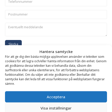
Skicka
Hantera samtycke
För att ge dig den bästa möjliga upplevelsen använder vi tekniker som
Se alla produkter inom samma kategori
cookies för att lagra och/eller hämta information från din enhet. Genom
att godkänna dessa tekniker kan vi behandla data, såsom din
Hydrauliska Planeringsskopor
surfhistorik eller unika identifierare, för att förbättra webbplatsens
funktionalitet. Om du väljer att inte godkänna eller återkallar ditt
samtycke kan det leda till att vissa funktioner på webbplatsen fungerar
sämre.
BESKRIVNING
Acceptera
Planeringsskopa HD – hydraulisk, fäste S3/B30, volym
Visa inställningar
2000 liter, bredd 2100 mm