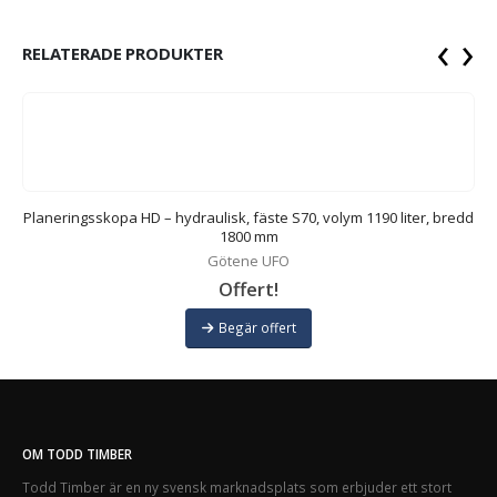
‹
›
RELATERADE PRODUKTER
Planeringsskopa HD – hydraulisk, fäste S70, volym 1190 liter, bredd
1800 mm
Götene UFO
Offert!
Begär offert
OM TODD TIMBER
Todd Timber är en ny svensk marknadsplats som erbjuder ett stort