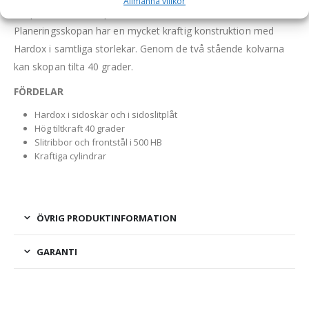
Allmänna villkor
Skopan är tillverkad på Götene UFOs fabrik i Götene.
Planeringsskopan har en mycket kraftig konstruktion med
Hardox i samtliga storlekar. Genom de två stående kolvarna
kan skopan tilta 40 grader.
FÖRDELAR
Hardox i sidoskär och i sidoslitplåt
Hög tiltkraft 40 grader
Slitribbor och frontstål i 500 HB
Kraftiga cylindrar
ÖVRIG PRODUKTINFORMATION
GARANTI