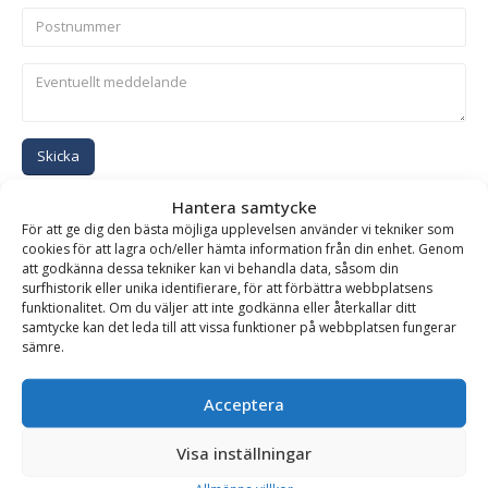
Skicka
Hantera samtycke
Se alla produkter inom samma kategori
För att ge dig den bästa möjliga upplevelsen använder vi tekniker som
cookies för att lagra och/eller hämta information från din enhet. Genom
Hydrauliska Planeringsskopor
att godkänna dessa tekniker kan vi behandla data, såsom din
surfhistorik eller unika identifierare, för att förbättra webbplatsens
funktionalitet. Om du väljer att inte godkänna eller återkallar ditt
samtycke kan det leda till att vissa funktioner på webbplatsen fungerar
BESKRIVNING
sämre.
Acceptera
Planeringsskopa HD – hydraulisk, fäste S70, volym 1190
liter, bredd 1800 mm
Visa inställningar
Hydraulisk planeringsskopa i HD-utförande av högsta kvalitet.