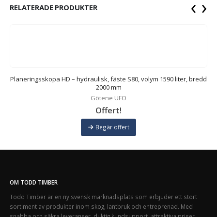
‹
›
RELATERADE PRODUKTER
Planeringsskopa HD – hydraulisk, fäste S80, volym 1590 liter, bredd
P
2000 mm
Götene UFO
Offert!
Begär offert
OM TODD TIMBER
Todd Timber är en ny svensk marknadsplats som erbjuder ett stort
sortiment av produkter inom skog, lantbruk och entreprenad. Med
snabba och säkra leveranser, duktig kundsupport, attraktiva priser