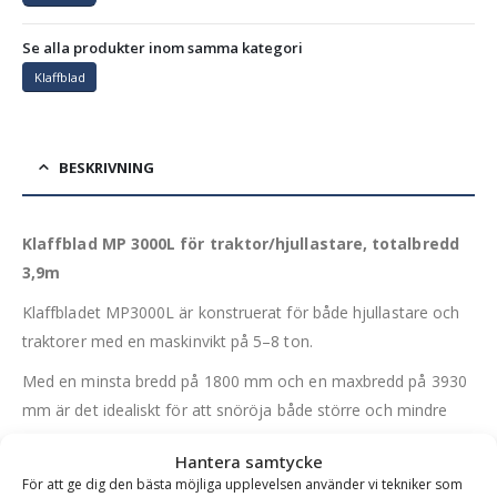
Se alla produkter inom samma kategori
Klaffblad
BESKRIVNING
Klaffblad MP 3000L för traktor/hjullastare, totalbredd
3,9m
Klaffbladet MP3000L är konstruerat för både hjullastare och
traktorer med en maskinvikt på 5–8 ton.
Med en minsta bredd på 1800 mm och en maxbredd på 3930
mm är det idealiskt för att snöröja både större och mindre
ytor.
Hantera samtycke
Vid påkörning av exempelvis ett brunnslock fjädrar skärstålet
För att ge dig den bästa möjliga upplevelsen använder vi tekniker som