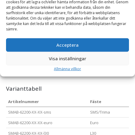
cookies för att lagra och/eller hämta information från din enhet. Genom
på mittenbladet tillbaka för att skydda bladet från skador.
att godkänna dessa tekniker kan vi behandla data, såsom din
surfhistorik eller unika identifierare, för att förbättra webbplatsens
Klaffarna är utrustade med chockventiler som absorberar
funktionalitet. Om du väljer att inte godkänna eller återkallar ditt
stötar vid påkörning av hinder.
samtycke kan det leda till att vissa funktioner på webbplatsen fungerar
sämre.
Mittenbladet kan svänga 37 grader och horisontalpendlar 10
grader åt båda sidor, medan klaffarna kan vinklas totalt 165
Acceptera
grader – 75 grader framåt och 90 grader bakåt.
Visa inställningar
Som standard levereras bladet med fyra hydraulslangar, släta
sparskär och ändbockade stål på klaffarna.
Allmänna villkor
Varianttabell
Artikelnummer
Fäste
SMAB-62200-XX-XX-sms
SMS/Trima
SMAB-62200-XX-XX-euro
Euro
SMAB-62200-XX-XX-l30
L30