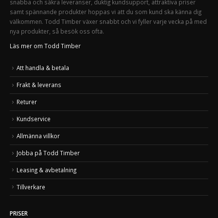
snabba och säkra leveranser, duktig kundsupport, attraktiva priser
samt spännande produkter hoppas vi att du som kund ska känna dig
välkommen. Todd Timber växer snabbt och vi fyller varje vecka på med
nya produkter, så besök oss ofta.
Läs mer om Todd Timber
Att handla & betala
Frakt & leverans
Returer
Kundservice
Allmänna villkor
Jobba på Todd Timber
Leasing & avbetalning
Tillverkare
PRISER