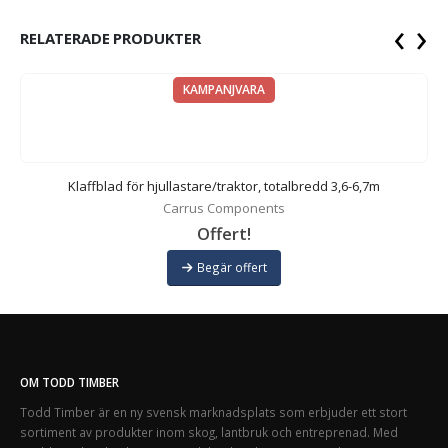
‹
›
RELATERADE PRODUKTER
KAMPANJVARA
Klaffblad för hjullastare/traktor, totalbredd 3,6-6,7m
Carrus Components
Offert!
Begär offert
OM TODD TIMBER
Todd Timber är en ny svensk marknadsplats som erbjuder ett stort
sortiment av produkter inom skog, lantbruk och entreprenad. Med