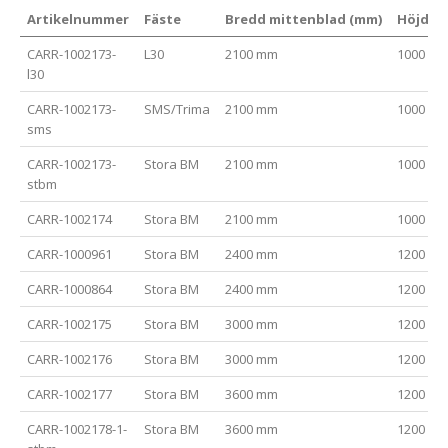
Artikelnummer
Fäste
Bredd mittenblad (mm)
Höjd (
CARR-1002173-
L30
2100 mm
1000 m
l30
CARR-1002173-
SMS/Trima
2100 mm
1000 m
sms
CARR-1002173-
Stora BM
2100 mm
1000 m
stbm
CARR-1002174
Stora BM
2100 mm
1000 m
CARR-1000961
Stora BM
2400 mm
1200 m
CARR-1000864
Stora BM
2400 mm
1200 m
CARR-1002175
Stora BM
3000 mm
1200 m
CARR-1002176
Stora BM
3000 mm
1200 m
CARR-1002177
Stora BM
3600 mm
1200 m
CARR-1002178-1-
Stora BM
3600 mm
1200 m