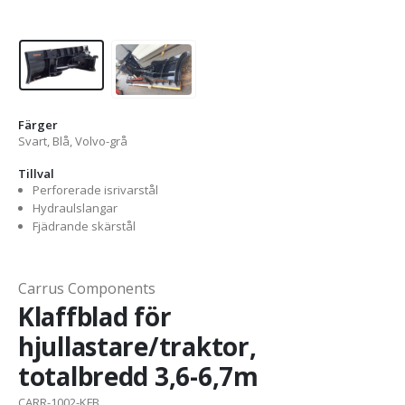
Färger
Svart, Blå, Volvo-grå
Tillval
Perforerade isrivarstål
Hydraulslangar
Fjädrande skärstål
Carrus Components
Klaffblad för
hjullastare/traktor,
totalbredd 3,6-6,7m
CARR-1002-KFB