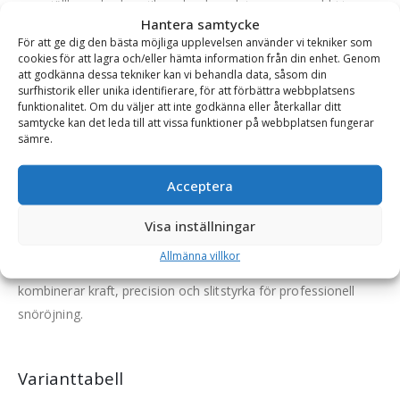
ställbara chockventiler och ackumulatorer som snabbt tar upp
Hantera samtycke
tryckpikar vid stötar.
Stum konstruktion (ej fjädrande skärstål)
– ger maximal
För att ge dig den bästa möjliga upplevelsen använder vi tekniker som
cookies för att lagra och/eller hämta information från din enhet. Genom
rivförmåga och snöröjningskapacitet.
att godkänna dessa tekniker kan vi behandla data, såsom din
surfhistorik eller unika identifierare, för att förbättra webbplatsens
För att säkerställa
hållbarhet och slitstyrka
är redskapet
funktionalitet. Om du väljer att inte godkänna eller återkallar ditt
byggt i svenska kvalitetsmaterial:
samtycke kan det leda till att vissa funktioner på webbplatsen fungerar
sämre.
Blad i Domex® 355, 10 mm
– höghållfast konstruktionsstål
för styrka och stabilitet.
Påsvetsat skärfäste i Hardox® 450, 15 mm
– extra
Acceptera
slitstarkt där påfrestningarna är som störst.
Övriga delar i Domex® 355
– robust konstruktion för lång
Visa inställningar
livslängd.
Allmänna villkor
Tillverkat i Sverige och CE-märkt – ett
premiumredskap
som
kombinerar kraft, precision och slitstyrka för professionell
snöröjning.
Varianttabell