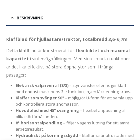
BESKRIVNING
Klaffblad för hjullastare/traktor, totalbredd 3,6-6,7m
Detta klaffblad är konstruerat för
flexibilitet och maximal
kapacitet
i vinterväghållningen. Med sina smarta funktioner
är det lika effektivt på stora öppna ytor som i trånga
passager:
Elektrisk väljarventil (8/3)
– styr vänster eller höger klaff
med endast maskinens 3:e funktion, ingen läckledning krävs.
Klaffar som svänger 90°
– möjliggör U-form för att samla upp
och kontrollera stora snömassor.
Huvudblad med 45° svängning
– flexibel anpassning till
olika körförhållanden.
8° horisontalpendling
– följer vägens lutning för ett jämnt
arbetsresultat.
Hydrauliskt påkörningsskydd
– klaffarna är utrustade med