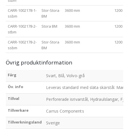
stbm
CARR-1002178-1-
Stor-Stora
3600 mm
1200 m
ssbm
BM
CARR-1002178-2-
Stora BM
3600 mm
1200 m
stbm
CARR-1002178-2-
Stor-Stora
3600 mm
1200 m
ssbm
BM
Övrig produktinformation
Färg
Svart, Blå, Volvo-grå
Öv. info
Leveras standard med släta skärstål. Manövr
Tillval
Perforerade isrivarstål, Hydraulslangar, Fjä
Tillverkare
Carrus Components
Tillverkningsland
Sverige