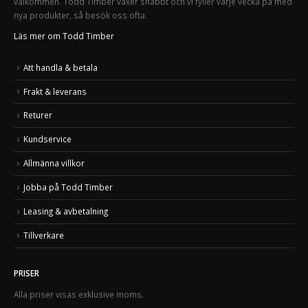
välkommen. Todd Timber växer snabbt och vi fyller varje vecka på med
nya produkter, så besök oss ofta.
Läs mer om Todd Timber
Att handla & betala
Frakt & leverans
Returer
Kundservice
Allmänna villkor
Jobba på Todd Timber
Leasing & avbetalning
Tillverkare
PRISER
Alla priser visas exklusive moms.