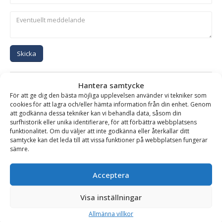
Skicka
Se alla produkter inom samma kategori
Hantera samtycke
För att ge dig den bästa möjliga upplevelsen använder vi tekniker som
Hydraulhammare
cookies för att lagra och/eller hämta information från din enhet. Genom
att godkänna dessa tekniker kan vi behandla data, såsom din
surfhistorik eller unika identifierare, för att förbättra webbplatsens
funktionalitet. Om du väljer att inte godkänna eller återkallar ditt
BESKRIVNING
samtycke kan det leda till att vissa funktioner på webbplatsen fungerar
sämre.
Hydraulhammare XS-100 – fäste S30/150, för
Acceptera
maskinvikt 1.5-3.5 ton
Visa inställningar
SMC hydraulhammare är ett robust och driftsäkert verktyg,
baserad på olja/gas patent med enbart två rörliga delar.
Allmänna villkor