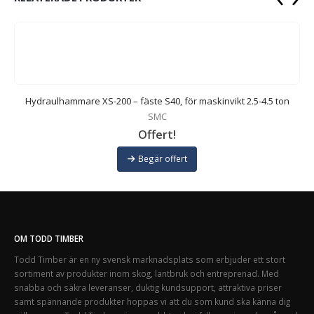
Hydraulhammare XS-200 – fäste S40, för maskinvikt 2.5-4.5 ton
SMC
Offert!
Begär offert
OM TODD TIMBER
Todd Timber är en ny svensk marknadsplats som erbjuder ett stort
sortiment av produkter inom skog, lantbruk och entreprenad. Med
snabba och säkra leveranser, duktig kundsupport, attraktiva priser
samt spännande produkter hoppas vi att du som kund ska känna dig