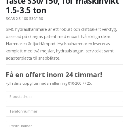
fäste S30/150, för maskinvikt
1.5-3.5 ton
SCAB-XS-100-S30/150
SMC hydraulhammare är ett robust och driftsäkert verktyg,
baserad på olja/gas patent med enbart två rörliga delar.
Hammaren är ljuddämpad. Hydraulhammaren levereras
komplett med två mejslar, hydraulslangar, servicekit samt
adapterplatta till snabbfäste.
Få en offert inom 24 timmar!
Fyll i dina uppgifter nedan eller ring 010-200 77 25.