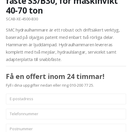
fäste S3/B30, för maskinvikt
40-70 ton
SCAB-XE-4500-B30
SMC hydraulhammare är ett robust och driftsäkert verktyg,
baserad på olja/gas patent med enbart två rörliga delar.
Hammaren är ljuddämpad. Hydraulhammaren levereras
komplett med två mejslar, hydraulslangar, servicekit samt
adapterplatta till snabbfäste.
Få en offert inom 24 timmar!
Fyll i dina uppgifter nedan eller ring 010-200 77 25.