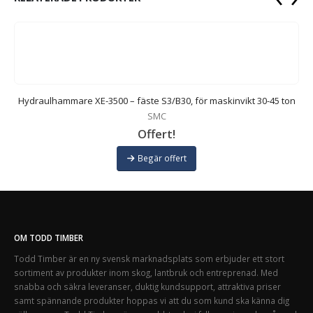
Hydraulhammare XE-3500 – fäste S3/B30, för maskinvikt 30-45 ton
SMC
Offert!
Begär offert
OM TODD TIMBER
Todd Timber är en ny svensk marknadsplats som erbjuder ett stort
sortiment av produkter inom skog, lantbruk och entreprenad. Med
snabba och säkra leveranser, duktig kundsupport, attraktiva priser
samt spännande produkter hoppas vi att du som kund ska känna dig