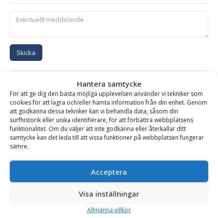
Skicka
Se alla produkter inom samma kategori
Hantera samtycke
För att ge dig den bästa möjliga upplevelsen använder vi tekniker som
Hydraulhammare
cookies för att lagra och/eller hämta information från din enhet. Genom
att godkänna dessa tekniker kan vi behandla data, såsom din
surfhistorik eller unika identifierare, för att förbättra webbplatsens
funktionalitet. Om du väljer att inte godkänna eller återkallar ditt
BESKRIVNING
samtycke kan det leda till att vissa funktioner på webbplatsen fungerar
sämre.
Hydraulhammare XE-4500 – fäste S3/B30, för
Acceptera
maskinvikt 40-70 ton
Visa inställningar
SMC hydraulhammare är ett robust och driftsäkert verktyg,
baserad på olja/gas patent med enbart två rörliga delar.
Allmänna villkor