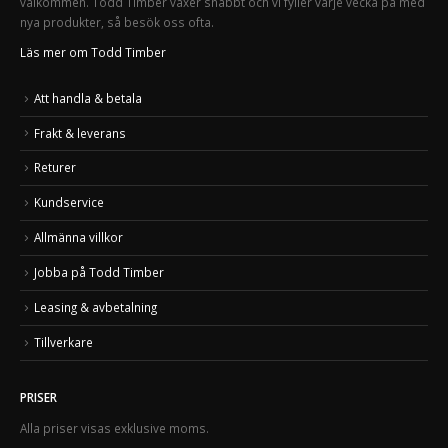
välkommen. Todd Timber växer snabbt och vi fyller varje vecka på med
nya produkter, så besök oss ofta.
Läs mer om Todd Timber
Att handla & betala
Frakt & leverans
Returer
Kundservice
Allmänna villkor
Jobba på Todd Timber
Leasing & avbetalning
Tillverkare
PRISER
Alla priser visas exklusive moms.