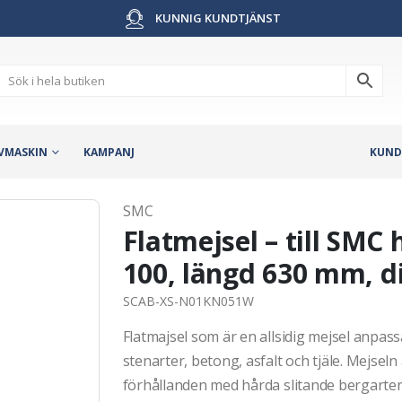
KUNNIG KUNDTJÄNST
VMASKIN
KAMPANJ
KUND
SMC
Flatmejsel – till SM
100, längd 630 mm, 
SCAB-XS-N01KN051W
Flatmajsel som är en allsidig mejsel anpas
stenarter, betong, asfalt och tjäle. Mejsel
förhållanden med hårda slitande bergarter