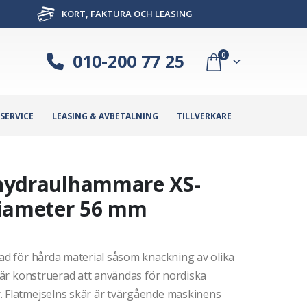
KORT, FAKTURA OCH LEASING
010-200 77 25
0
SERVICE
LEASING & AVBETALNING
TILLVERKARE
C hydraulhammare XS-
diameter 56 mm
sad för hårda material såsom knackning av olika
n är konstruerad att användas för nordiska
. Flatmejselns skär är tvärgående maskinens