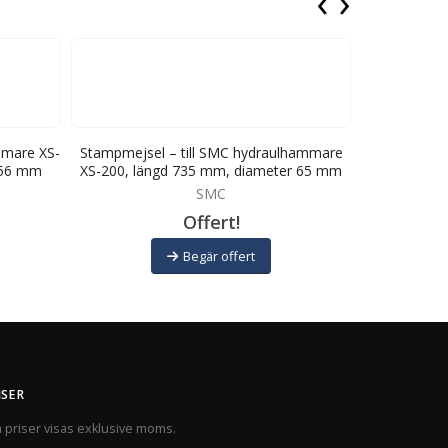
‹
›
mmare XS-
Stampmejsel – till SMC hydraulhammare
Spadmejsel –
 56 mm
XS-200, längd 735 mm, diameter 65 mm
200, läng
SMC
Offert!
Begär offert
ISER
a priser visas exklusive moms.