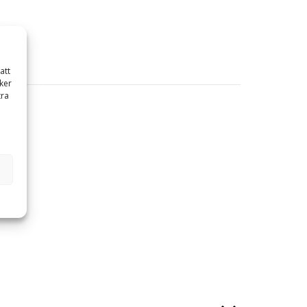
att
ker
tra
äle.