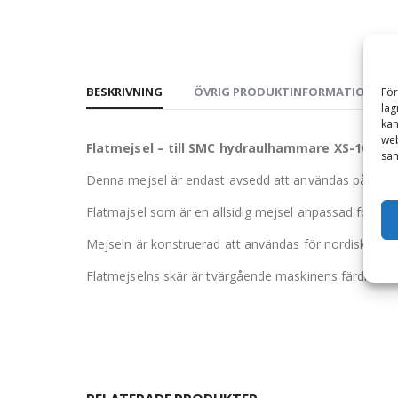
BESKRIVNING
ÖVRIG PRODUKTINFORMATION
För
lag
kan
web
Flatmejsel – till SMC hydraulhammare XS-100, 
sam
Denna mejsel är endast avsedd att användas på hy
Flatmajsel som är en allsidig mejsel anpassad för hår
Mejseln är konstruerad att användas för nordiska för
Flatmejselns skär är tvärgående maskinens färdriktnin