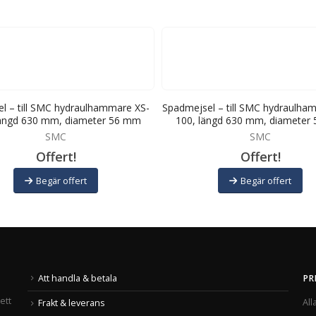
el – till SMC hydraulhammare XS-
Spadmejsel – till SMC hydraulha
längd 630 mm, diameter 56 mm
100, längd 630 mm, diameter
SMC
SMC
Offert!
Offert!
Begär offert
Begär offert
Att handla & betala
PR
ett
All
Frakt & leverans