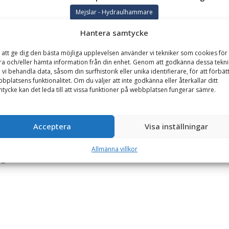
Mejslar - Hydraulhammare
Hantera samtycke
GARANTI
 att ge dig den bästa möjliga upplevelsen använder vi tekniker som cookies för 
ra och/eller hämta information från din enhet. Genom att godkänna dessa tekni
 vi behandla data, såsom din surfhistorik eller unika identifierare, för att förbät
bplatsens funktionalitet. Om du väljer att inte godkänna eller återkallar ditt
längd 630 mm, diameter 56 mm
tycke kan det leda till att vissa funktioner på webbplatsen fungerar sämre.
draulhammare av märket SMC.
da material såsom knackning av olika stenarter, betong, asfalt och tj
Acceptera
Visa inställningar
hållanden med hårda slitande bergarter.
Allmänna villkor
g.