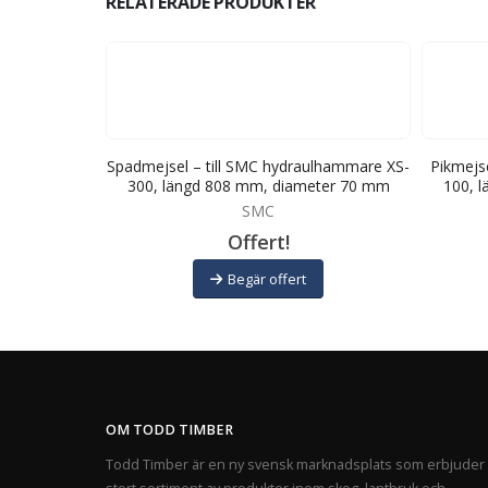
RELATERADE PRODUKTER
ulhammare XS-
Spadmejsel – till SMC hydraulhammare XS-
Pikmejs
ter 45 mm
300, längd 808 mm, diameter 70 mm
100, 
SMC
Offert!
Begär offert
OM TODD TIMBER
Todd Timber är en ny svensk marknadsplats som erbjuder 