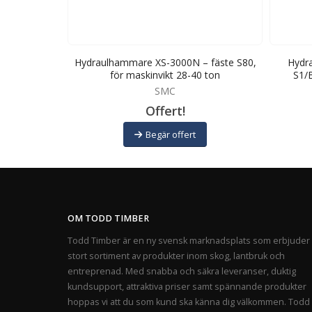
N – fäste
Hydraulhammare XS-3000N – fäste S80,
Hydr
22-35 ton
för maskinvikt 28-40 ton
S1/B
SMC
Offert!
Begär offert
OM TODD TIMBER
Todd Timber är en ny svensk marknadsplats som erbjuder 
stort sortiment av produkter inom skog, lantbruk och
entreprenad. Med snabba och säkra leveranser, duktig
kundsupport, attraktiva priser samt spännande produkter
hoppas vi att du som kund ska känna dig välkommen. Todd