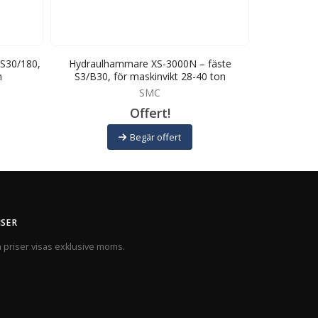
S30/180,
Hydraulhammare XS-3000N – fäste
Hydraulham
n
S3/B30, för maskinvikt 28-40 ton
för
SMC
Offert!
Begär offert
ISER
a priser visas exklusive moms.