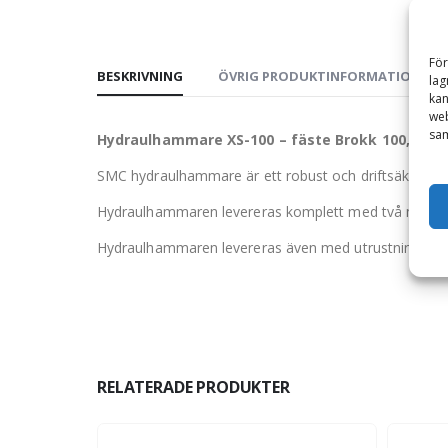
För
BESKRIVNING
ÖVRIG PRODUKTINFORMATION
lag
kan
web
sam
Hydraulhammare XS-100 – fäste Brokk 100, för m
SMC hydraulhammare är ett robust och driftsäkert ve
Hydraulhammaren levereras komplett med två mejslar, 
Hydraulhammaren levereras även med utrustning för fy
RELATERADE PRODUKTER