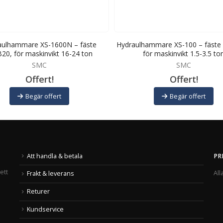
aulhammare XS-1600N – fäste
Hydraulhammare XS-100 – fäste 
20, för maskinvikt 16-24 ton
för maskinvikt 1.5-3.5 to
SMC
SMC
Offert!
Offert!
Begär offert
Begär offert
Att handla & betala
PR
ett
All
Frakt & leverans
Returer
Kundservice