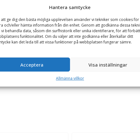
Hantera samtycke
 att ge dig den bästa möjliga upplevelsen använder vi tekniker som cookies för 
GARANTI
TILLBEHÖR
ra och/eller hämta information från din enhet. Genom att godkänna dessa tekni
 vi behandla data, såsom din surfhistorik eller unika identifierare, för att förbät
bplatsens funktionalitet. Om du väljer att inte godkänna eller återkallar ditt
tycke kan det leda till att vissa funktioner på webbplatsen fungerar sämre.
askinvikt 1.5-3.5 ton
rktyg, baserad på olja/gas patent med enbart två rörliga delar. Ham
Acceptera
Visa inställningar
hydraulslangar, servicekit med smörjning samt adapterplatta till s
llning och kontroll av gas. Utrustningen är CE-märkt.
Allmänna villkor