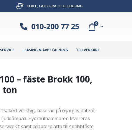
KORT, FAKTURA OCH LEASING
010-200 77 25
0
SERVICE
LEASING & AVBETALNING
TILLVERKARE
00 – fäste Brokk 100,
5 ton
tsäkert verktyg, baserad på olja/gas patent
är ljuddämpad. Hydraulhammaren levereras
ervicekit samt adapterplatta till snabbfäste.