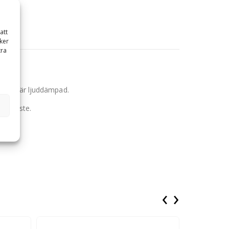
att
ker
tra
maren är ljuddämpad.
nabbfäste.
‹
›