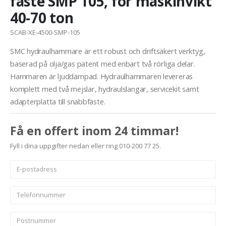
fäste SMP 105, för maskinvikt
40-70 ton
SCAB-XE-4500-SMP-105
SMC hydraulhammare är ett robust och driftsäkert verktyg,
baserad på olja/gas patent med enbart två rörliga delar.
Hammaren är ljuddämpad. Hydraulhammaren levereras
komplett med två mejslar, hydraulslangar, servicekit samt
adapterplatta till snabbfäste.
Få en offert inom 24 timmar!
Fyll i dina uppgifter nedan eller ring 010-200 77 25.