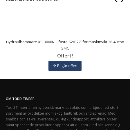
on
Hydraulhammare XS-3000N – fäste S2/B27, för maskinvikt 28-40 ton
SMC
Offert!
Begär offert
OM TODD TIMBER
Todd Timber är en ny svensk marknadsplats som erbjuder ett stort
sortiment av produkter inom skog, lantbruk och entreprenad. Med
snabba och säkra leveranser, duktig kundsupport, attraktiva priser
samt spännande produkter hoppas vi att du som kund ska känna dig