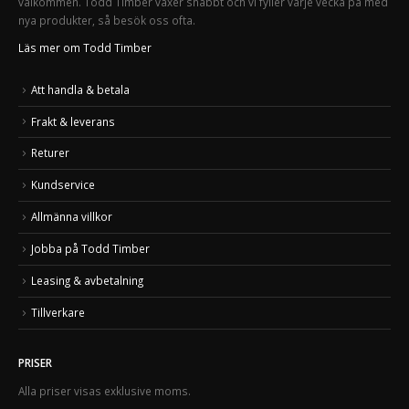
välkommen. Todd Timber växer snabbt och vi fyller varje vecka på med
nya produkter, så besök oss ofta.
Läs mer om Todd Timber
Att handla & betala
Frakt & leverans
Returer
Kundservice
Allmänna villkor
Jobba på Todd Timber
Leasing & avbetalning
Tillverkare
PRISER
Alla priser visas exklusive moms.