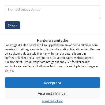
Skicka
Se alla produkter inom samma kategori
Hantera samtycke
För att ge dig den bästa möjliga upplevelsen använder vi tekniker som
Hydraulhammare
cookies för att lagra och/eller hämta information från din enhet. Genom
att godkänna dessa tekniker kan vi behandla data, såsom din
surfhistorik eller unika identifierare, för att förbättra webbplatsens
funktionalitet. Om du väljer att inte godkänna eller återkallar ditt
BESKRIVNING
samtycke kan det leda till att vissa funktioner på webbplatsen fungerar
sämre.
Hydraulhammare XE-4500 – fäste SMP 105, för
Acceptera
maskinvikt 40-70 ton
Visa inställningar
SMC hydraulhammare är ett robust och driftsäkert verktyg,
baserad på olja/gas patent med enbart två rörliga delar.
Allmänna villkor