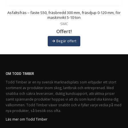
,
Asfaltsfräs – fäste S50, fräsbredd 300 mm, fräsdjup 0-120 mm, för
maskinvikt 5-10 ton
SMC
Offert!
Begär offert
OM TODD TIMBER
Todd Timber är en ny svensk marknadsplats som erbjuder ett stort
sortiment av produkter inom skog, lantbruk och entreprenad. Med
snabba och säkra leveranser, duktig kundsupport, attraktiva priser
samt spännande produkter hoppas vi att du som kund ska känna dig
välkommen. Todd Timber växer snabbt och vi fyller varje vecka på med
nya produkter, så besök oss ofta.
Läs mer om Todd Timber