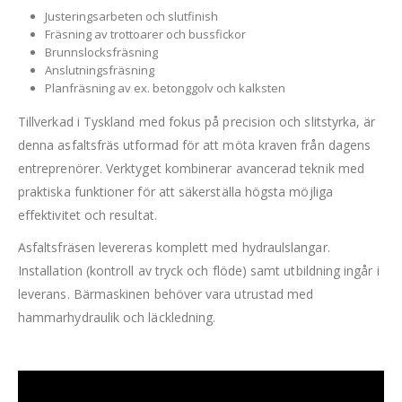
Justeringsarbeten och slutfinish
Fräsning av trottoarer och bussfickor
Brunnslocksfräsning
Anslutningsfräsning
Planfräsning av ex. betonggolv och kalksten
Tillverkad i Tyskland med fokus på precision och slitstyrka, är
denna asfaltsfräs utformad för att möta kraven från dagens
entreprenörer. Verktyget kombinerar avancerad teknik med
praktiska funktioner för att säkerställa högsta möjliga
effektivitet och resultat.
Asfaltsfräsen levereras komplett med hydraulslangar.
Installation (kontroll av tryck och flöde) samt utbildning ingår i
leverans. Bärmaskinen behöver vara utrustad med
hammarhydraulik och läckledning.