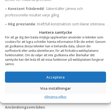
– Konstant fräsbredd:
Säkerställer jämna och
professionella resultat varje gång
– Hög prestanda:
Kraftfull konstruktion som klarar intensiva
arbetsbelastningar
Hantera samtycke
För att ge dig den bästa möjliga upplevelsen använder vi tekniker som
– Effektiv avlägsning:
Skär spår med raka kanter för en
cookies för att lagra och/eller hämta information från din enhet. Genom
enklare och mer effektiv arbetsprocess
att godkänna dessa tekniker kan vi behandla data, såsom din
surfhistorik eller unika identifierare, för att förbättra webbplatsens
– Materialåtervinning:
De frästa massorna kan
funktionalitet. Om du väljer att inte godkänna eller återkallar ditt
samtycke kan det leda till att vissa funktioner på webbplatsen fungerar
återanvändas som fyllnadsmaterial, vilket bidrar till hållbarhet
sämre.
och minskade kostnader
– Låg driftkostnad:
Optimerad för effektiv användning med
Acceptera
minimalt underhåll
Visa inställningar
– Mångsidig:
Kan även användas till att planfräsa ex. betong
Allmänna villkor
och kalksten
Användningsområden: