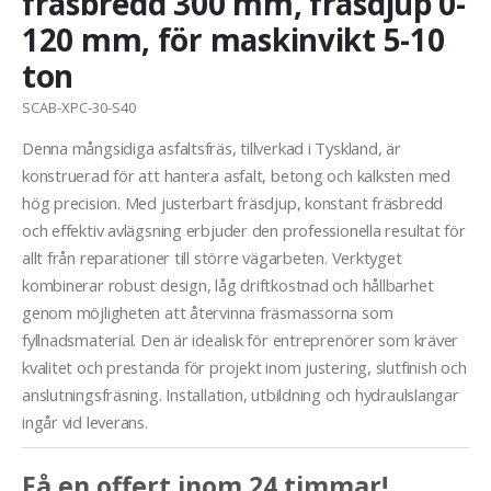
fräsbredd 300 mm, fräsdjup 0-
120 mm, för maskinvikt 5-10
ton
SCAB-XPC-30-S40
Denna mångsidiga asfaltsfräs, tillverkad i Tyskland, är
konstruerad för att hantera asfalt, betong och kalksten med
hög precision. Med justerbart fräsdjup, konstant fräsbredd
och effektiv avlägsning erbjuder den professionella resultat för
allt från reparationer till större vägarbeten. Verktyget
kombinerar robust design, låg driftkostnad och hållbarhet
genom möjligheten att återvinna fräsmassorna som
fyllnadsmaterial. Den är idealisk för entreprenörer som kräver
kvalitet och prestanda för projekt inom justering, slutfinish och
anslutningsfräsning. Installation, utbildning och hydraulslangar
ingår vid leverans.
Få en offert inom 24 timmar!