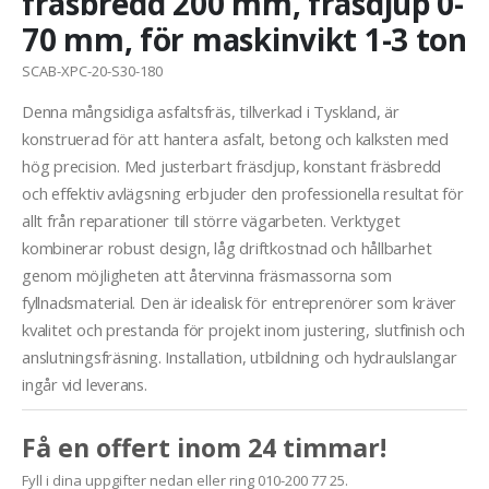
fräsbredd 200 mm, fräsdjup 0-
70 mm, för maskinvikt 1-3 ton
SCAB-XPC-20-S30-180
Denna mångsidiga asfaltsfräs, tillverkad i Tyskland, är
konstruerad för att hantera asfalt, betong och kalksten med
hög precision. Med justerbart fräsdjup, konstant fräsbredd
och effektiv avlägsning erbjuder den professionella resultat för
allt från reparationer till större vägarbeten. Verktyget
kombinerar robust design, låg driftkostnad och hållbarhet
genom möjligheten att återvinna fräsmassorna som
fyllnadsmaterial. Den är idealisk för entreprenörer som kräver
kvalitet och prestanda för projekt inom justering, slutfinish och
anslutningsfräsning. Installation, utbildning och hydraulslangar
ingår vid leverans.
Få en offert inom 24 timmar!
Fyll i dina uppgifter nedan eller ring 010-200 77 25.