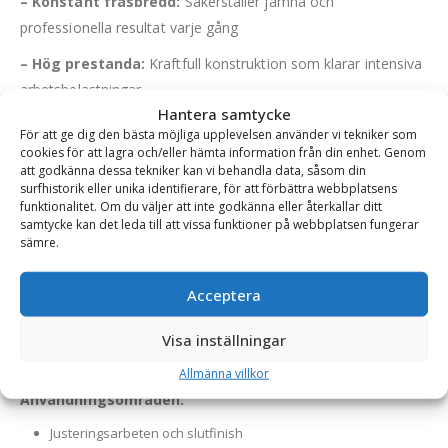
– Konstant fräsbredd:
Säkerställer jämna och
professionella resultat varje gång
– Hög prestanda:
Kraftfull konstruktion som klarar intensiva
arbetsbelastningar
Hantera samtycke
– Effektiv avlägsning:
Skär spår med raka kanter för en
För att ge dig den bästa möjliga upplevelsen använder vi tekniker som
enklare och mer effektiv arbetsprocess
cookies för att lagra och/eller hämta information från din enhet. Genom
att godkänna dessa tekniker kan vi behandla data, såsom din
– Materialåtervinning:
De frästa massorna kan
surfhistorik eller unika identifierare, för att förbättra webbplatsens
funktionalitet. Om du väljer att inte godkänna eller återkallar ditt
återanvändas som fyllnadsmaterial, vilket bidrar till hållbarhet
samtycke kan det leda till att vissa funktioner på webbplatsen fungerar
och minskade kostnader
sämre.
– Låg driftkostnad:
Optimerad för effektiv användning med
Acceptera
minimalt underhåll
– Mångsidig:
Kan även användas till att planfräsa ex. betong
Visa inställningar
och kalksten
Allmänna villkor
Användningsområden:
Justeringsarbeten och slutfinish