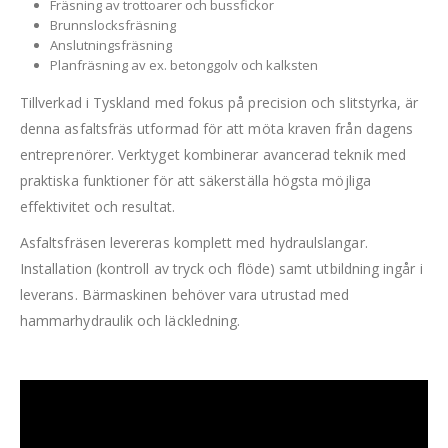
Fräsning av trottoarer och bussfickor
Brunnslocksfräsning
Anslutningsfräsning
Planfräsning av ex. betonggolv och kalksten
Tillverkad i Tyskland med fokus på precision och slitstyrka, är
denna asfaltsfräs utformad för att möta kraven från dagens
entreprenörer. Verktyget kombinerar avancerad teknik med
praktiska funktioner för att säkerställa högsta möjliga
effektivitet och resultat.
Asfaltsfräsen levereras komplett med hydraulslangar.
Installation (kontroll av tryck och flöde) samt utbildning ingår i
leverans. Bärmaskinen behöver vara utrustad med
hammarhydraulik och läckledning.