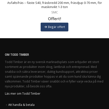
r
Asfaltsfräs – fäste S40, fräsbredd 200 mm, fräsdjup 0-70 mm, för
maskinvikt 1-3 ton
SMC
Offert!
Begär offert
OM TODD TIMBER
Todd Timber är en ny svensk marknadsplats som erbjuder ett stort
sortiment av produkter inom skog, lantbruk och entreprenad. Med
snabba och säkra leveranser, duktig kundsupport, attraktiva priser
samt spännande produkter hoppas vi att du som kund ska känna dig
välkommen. Todd Timber växer snabbt och vi fyller varje vecka på med
nya produkter, så besök oss ofta.
Läs mer om Todd Timber
Att handla & betala