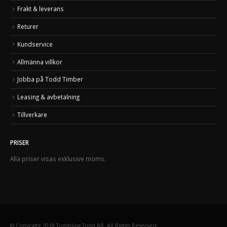
Frakt & leverans
Returer
Kundservice
Allmänna villkor
Jobba på Todd Timber
Leasing & avbetalning
Tillverkare
PRISER
Alla priser visas exklusive moms.
© Copyright 2018 Tumbling Todd AB. All Rights Reserved.