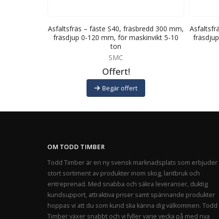
bredd 300 mm,
Asfaltsfräs – fäste S40, fräsbredd 300 mm,
Asfaltsfr
kinvikt 5-10
fräsdjup 0-120 mm, för maskinvikt 5-10
fräsdju
ton
SMC
Offert!
Begär offert
OM TODD TIMBER
Todd Timber är en ny svensk marknadsplats som erbjuder 
stort sortiment av produkter inom skog, lantbruk och
entreprenad. Med snabba och säkra leveranser, duktig
kundsupport, attraktiva priser samt spännande produkter
hoppas vi att du som kund ska känna dig välkommen. Todd
Timber växer snabbt och vi fyller varje vecka på med nya