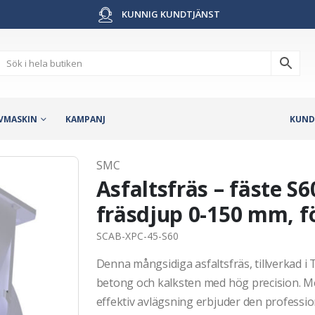
KUNNIG KUNDTJÄNST
VMASKIN
KAMPANJ
KUND
SMC
Asfaltsfräs – fäste S
fräsdjup 0-150 mm, f
SCAB-XPC-45-S60
Denna mångsidiga asfaltsfräs, tillverkad i 
betong och kalksten med hög precision. Me
effektiv avlägsning erbjuder den professione