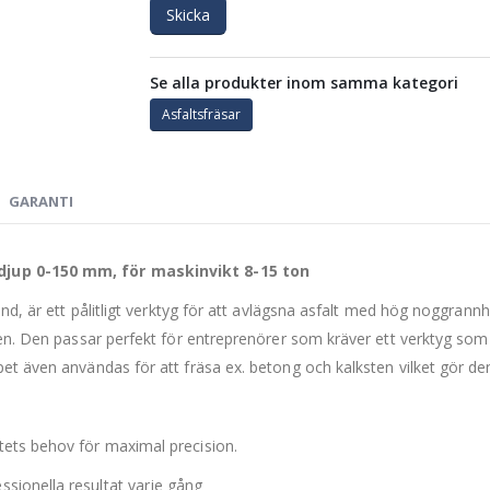
Skicka
Se alla produkter inom samma kategori
Asfaltsfräsar
GARANTI
djup 0-150 mm, för maskinvikt 8-15 ton
and, är ett pålitligt verktyg för att avlägsna asfalt med hög noggrann
ten. Den passar perfekt för entreprenörer som kräver ett verktyg som 
t även användas för att fräsa ex. betong och kalksten vilket gör den t
tets behov för maximal precision.
ssionella resultat varje gång