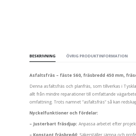
BESKRIVNING
ÖVRIG PRODUKTINFORMATION
Asfaltsfräs – fäste S60, fräsbredd 450 mm, fräs
Denna asfaltsfräs och planfräs, som tillverkas i Tyskl
allt från mindre reparationer till omfattande vägarbe
omfattning. Trots namnet ”asfaltsfräs” så kan redskape
Nyckelfunktioner och fördelar:
– Justerbart fräsdjup:
Anpassa arbetet efter projek
– Konstant fräsbredd:
Säkerställer jämna och profe