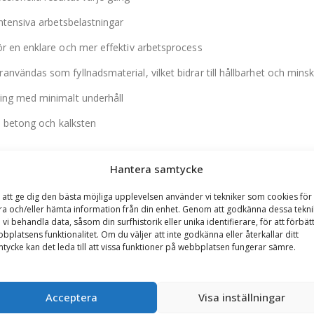
intensiva arbetsbelastningar
r en enklare och mer effektiv arbetsprocess
nvändas som fyllnadsmaterial, vilket bidrar till hållbarhet och min
ing med minimalt underhåll
. betong och kalksten
Hantera samtycke
 att ge dig den bästa möjliga upplevelsen använder vi tekniker som cookies för 
ra och/eller hämta information från din enhet. Genom att godkänna dessa tekni
 vi behandla data, såsom din surfhistorik eller unika identifierare, för att förbät
bplatsens funktionalitet. Om du väljer att inte godkänna eller återkallar ditt
tycke kan det leda till att vissa funktioner på webbplatsen fungerar sämre.
styrka, är denna asfaltsfräs utformad för att möta kraven från dage
sta möjliga effektivitet och resultat.
Acceptera
Visa inställningar
Installation (kontroll av tryck och flöde) samt utbildning ingår i le