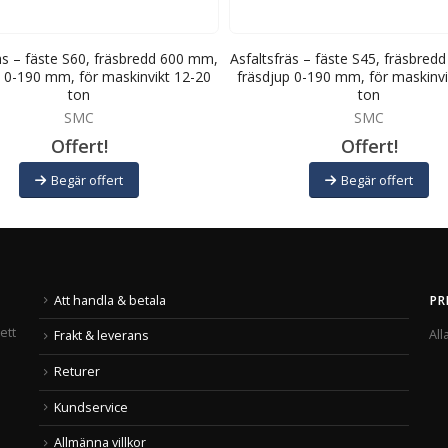
äs – fäste S60, fräsbredd 600 mm,
Asfaltsfräs – fäste S45, fräsbre
p 0-190 mm, för maskinvikt 12-20
fräsdjup 0-190 mm, för maskinvi
ton
ton
SMC
SMC
Offert!
Offert!
Begär offert
Begär offert
Att handla & betala
PR
ett
All
Frakt & leverans
Returer
Kundservice
Allmänna villkor