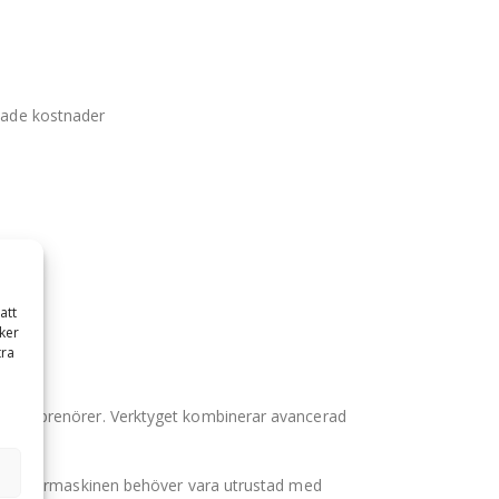
skade kostnader
att
ker
tra
ns entreprenörer. Verktyget kombinerar avancerad
verans. Bärmaskinen behöver vara utrustad med