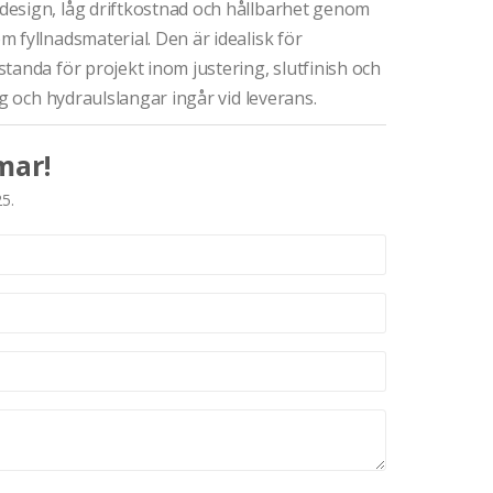
design, låg driftkostnad och hållbarhet genom
 fyllnadsmaterial. Den är idealisk för
tanda för projekt inom justering, slutfinish och
ng och hydraulslangar ingår vid leverans.
mar!
25.