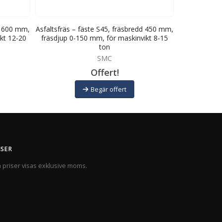
dd 600 mm,
Asfaltsfräs – fäste S45, fräsbredd 450 mm,
Asfaltsfräs 
kt 12-20
fräsdjup 0-150 mm, för maskinvikt 8-15
mm, fräsdjup
ton
SMC
Offert!
Begär offert
ISER
a priser visas exklusive moms.