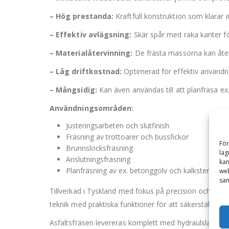
– Hög prestanda:
Kraftfull konstruktion som klarar 
– Effektiv avlägsning:
Skär spår med raka kanter fö
– Materialåtervinning:
De frästa massorna kan återa
– Låg driftkostnad:
Optimerad för effektiv användn
– Mångsidig:
Kan även användas till att planfräsa ex
Användningsområden:
Justeringsarbeten och slutfinish
Fräsning av trottoarer och bussfickor
För
Brunnslocksfräsning
lag
Anslutningsfräsning
kan
Planfräsning av ex. betonggolv och kalksten
web
sam
Tillverkad i Tyskland med fokus på precision och slit
teknik med praktiska funktioner för att säkerställa hög
Asfaltsfräsen levereras komplett med hydraulslangar. 