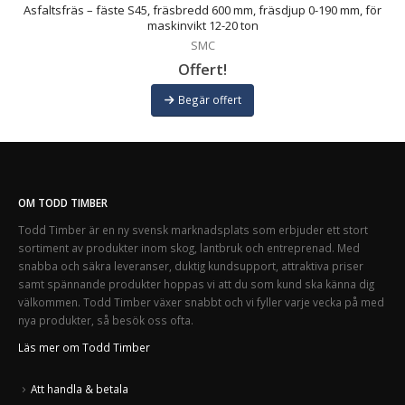
r
Asfaltsfräs – fäste S45, fräsbredd 600 mm, fräsdjup 0-190 mm, för
maskinvikt 12-20 ton
SMC
Offert!
Begär offert
OM TODD TIMBER
Todd Timber är en ny svensk marknadsplats som erbjuder ett stort
sortiment av produkter inom skog, lantbruk och entreprenad. Med
snabba och säkra leveranser, duktig kundsupport, attraktiva priser
samt spännande produkter hoppas vi att du som kund ska känna dig
välkommen. Todd Timber växer snabbt och vi fyller varje vecka på med
nya produkter, så besök oss ofta.
Läs mer om Todd Timber
Att handla & betala