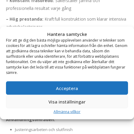
– Konstant fräsbredd:
Säkerställer jämna och
professionella resultat varje gång
– Hög prestanda:
Kraftfull konstruktion som klarar intensiva
arbetsbelastningar
Hantera samtycke
– Effektiv avlägsning:
Skär spår med raka kanter för en
För att ge dig den bästa möjliga upplevelsen använder vi tekniker som
enklare och mer effektiv arbetsprocess
cookies för att lagra och/eller hämta information från din enhet. Genom
att godkänna dessa tekniker kan vi behandla data, såsom din
– Materialåtervinning:
De frästa massorna kan
surfhistorik eller unika identifierare, för att förbättra webbplatsens
funktionalitet. Om du väljer att inte godkänna eller återkallar ditt
återanvändas som fyllnadsmaterial, vilket bidrar till hållbarhet
samtycke kan det leda till att vissa funktioner på webbplatsen fungerar
och minskade kostnader
sämre.
– Låg driftkostnad:
Optimerad för effektiv användning med
Acceptera
minimalt underhåll
– Mångsidig:
Kan även användas till att planfräsa ex. betong
Visa inställningar
och kalksten
Allmänna villkor
Användningsområden:
Justeringsarbeten och slutfinish