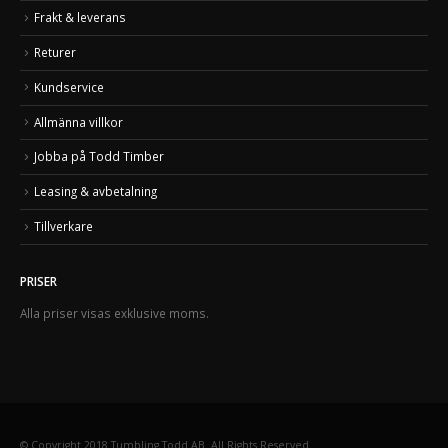
Frakt & leverans
Returer
Kundservice
Allmänna villkor
Jobba på Todd Timber
Leasing & avbetalning
Tillverkare
PRISER
Alla priser visas exklusive moms.
© Copyright 2018 Tumbling Todd AB. All Rights Reserved.