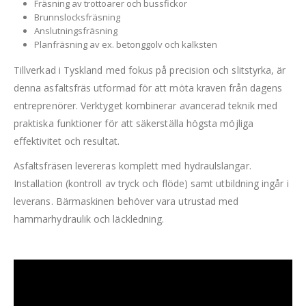
Fräsning av trottoarer och bussfickor
Brunnslocksfräsning
Anslutningsfräsning
Planfräsning av ex. betonggolv och kalksten
Tillverkad i Tyskland med fokus på precision och slitstyrka, är
denna asfaltsfräs utformad för att möta kraven från dagens
entreprenörer. Verktyget kombinerar avancerad teknik med
praktiska funktioner för att säkerställa högsta möjliga
effektivitet och resultat.
Asfaltsfräsen levereras komplett med hydraulslangar.
Installation (kontroll av tryck och flöde) samt utbildning ingår i
leverans. Bärmaskinen behöver vara utrustad med
hammarhydraulik och läckledning.