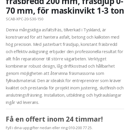
fräsbredd 200 mm, fräsdjup 0-
70 mm, för maskinvikt 1-3 ton
SCAB-XPC-20-S30-150
Denna mångsidiga asfaltsfräs, tillverkad i Tyskland, är
konstruerad för att hantera asfalt, betong och kalksten med
hög precision. Med justerbart fräsdjup, konstant fräsbredd
och effektiv avlägsning erbjuder den professionella resultat för
allt från reparationer till större vägarbeten. Verktyget
kombinerar robust design, låg driftkostnad och hållbarhet
genom möjligheten att återvinna fräsmassorna som
fyllnadsmaterial. Den är idealisk för entreprenörer som kräver
kvalitet och prestanda för projekt inom justering, slutfinish och
anslutningsfräsning. Installation, utbildning och hydraulslangar
ingår vid leverans.
Få en offert inom 24 timmar!
Fyll i dina uppgifter nedan eller ring 010-200 77 25.