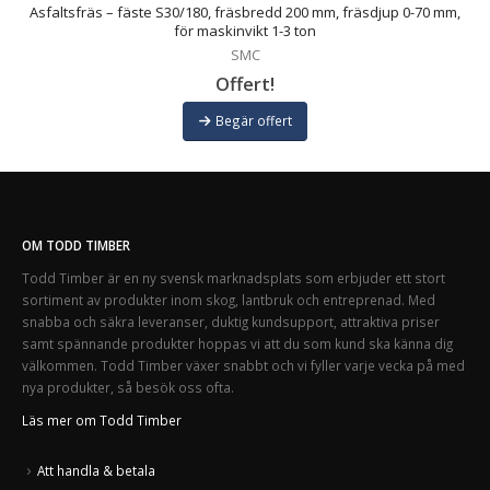
r
Asfaltsfräs – fäste S30/180, fräsbredd 200 mm, fräsdjup 0-70 mm,
för maskinvikt 1-3 ton
SMC
Offert!
Begär offert
OM TODD TIMBER
Todd Timber är en ny svensk marknadsplats som erbjuder ett stort
sortiment av produkter inom skog, lantbruk och entreprenad. Med
snabba och säkra leveranser, duktig kundsupport, attraktiva priser
samt spännande produkter hoppas vi att du som kund ska känna dig
välkommen. Todd Timber växer snabbt och vi fyller varje vecka på med
nya produkter, så besök oss ofta.
Läs mer om Todd Timber
Att handla & betala