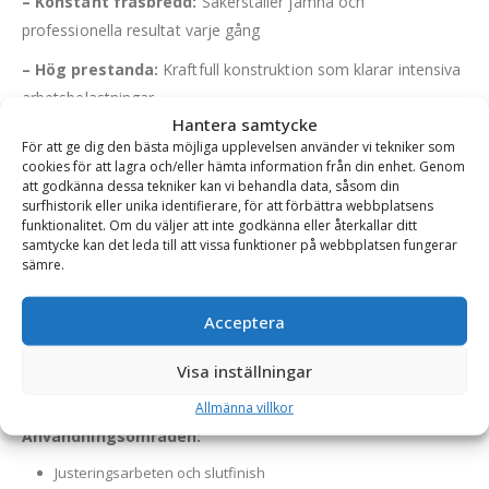
– Konstant fräsbredd:
Säkerställer jämna och
professionella resultat varje gång
– Hög prestanda:
Kraftfull konstruktion som klarar intensiva
arbetsbelastningar
Hantera samtycke
– Effektiv avlägsning:
Skär spår med raka kanter för en
För att ge dig den bästa möjliga upplevelsen använder vi tekniker som
enklare och mer effektiv arbetsprocess
cookies för att lagra och/eller hämta information från din enhet. Genom
att godkänna dessa tekniker kan vi behandla data, såsom din
– Materialåtervinning:
De frästa massorna kan
surfhistorik eller unika identifierare, för att förbättra webbplatsens
funktionalitet. Om du väljer att inte godkänna eller återkallar ditt
återanvändas som fyllnadsmaterial, vilket bidrar till hållbarhet
samtycke kan det leda till att vissa funktioner på webbplatsen fungerar
och minskade kostnader
sämre.
– Låg driftkostnad:
Optimerad för effektiv användning med
Acceptera
minimalt underhåll
– Mångsidig:
Kan även användas till att planfräsa ex. betong
Visa inställningar
och kalksten
Allmänna villkor
Användningsområden:
Justeringsarbeten och slutfinish