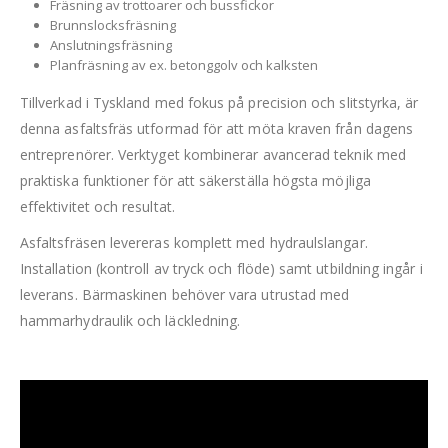
Fräsning av trottoarer och bussfickor
Brunnslocksfräsning
Anslutningsfräsning
Planfräsning av ex. betonggolv och kalksten
Tillverkad i Tyskland med fokus på precision och slitstyrka, är
denna asfaltsfräs utformad för att möta kraven från dagens
entreprenörer. Verktyget kombinerar avancerad teknik med
praktiska funktioner för att säkerställa högsta möjliga
effektivitet och resultat.
Asfaltsfräsen levereras komplett med hydraulslangar.
Installation (kontroll av tryck och flöde) samt utbildning ingår i
leverans. Bärmaskinen behöver vara utrustad med
hammarhydraulik och läckledning.