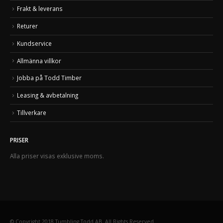
Frakt & leverans
Returer
Kundservice
Allmänna villkor
Jobba på Todd Timber
Leasing & avbetalning
Tillverkare
PRISER
Alla priser visas exklusive moms.
© Copyright 2018 Tumbling Todd AB. All Rights Reserved.