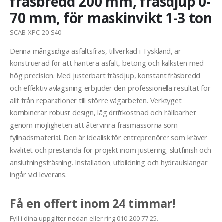
fräsbredd 200 mm, fräsdjup 0-
70 mm, för maskinvikt 1-3 ton
SCAB-XPC-20-S40
Denna mångsidiga asfaltsfräs, tillverkad i Tyskland, är
konstruerad för att hantera asfalt, betong och kalksten med
hög precision. Med justerbart fräsdjup, konstant fräsbredd
och effektiv avlägsning erbjuder den professionella resultat för
allt från reparationer till större vägarbeten. Verktyget
kombinerar robust design, låg driftkostnad och hållbarhet
genom möjligheten att återvinna fräsmassorna som
fyllnadsmaterial. Den är idealisk för entreprenörer som kräver
kvalitet och prestanda för projekt inom justering, slutfinish och
anslutningsfräsning. Installation, utbildning och hydraulslangar
ingår vid leverans.
Få en offert inom 24 timmar!
Fyll i dina uppgifter nedan eller ring 010-200 77 25.