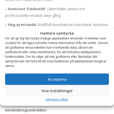
– Konstant fräsbredd:
Säkerställer jämna och
professionella resultat varje gång
– Hög prestanda:
Kraftfull konstruktion som klarar intensiva
arbetsbelastningar
Hantera samtycke
För att ge dig den bästa möjliga upplevelsen använder vi tekniker som
– Effektiv avlägsning:
Skär spår med raka kanter för en
cookies för att lagra och/eller hämta information från din enhet. Genom
enklare och mer effektiv arbetsprocess
att godkänna dessa tekniker kan vi behandla data, såsom din
surfhistorik eller unika identifierare, för att förbättra webbplatsens
– Materialåtervinning:
De frästa massorna kan
funktionalitet. Om du väljer att inte godkänna eller återkallar ditt
samtycke kan det leda till att vissa funktioner på webbplatsen fungerar
återanvändas som fyllnadsmaterial, vilket bidrar till hållbarhet
sämre.
och minskade kostnader
– Låg driftkostnad:
Optimerad för effektiv användning med
Acceptera
minimalt underhåll
Visa inställningar
– Mångsidig:
Kan även användas till att planfräsa ex. betong
Allmänna villkor
och kalksten
Användningsområden: