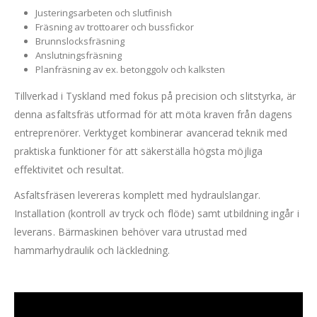
Justeringsarbeten och slutfinish
Fräsning av trottoarer och bussfickor
Brunnslocksfräsning
Anslutningsfräsning
Planfräsning av ex. betonggolv och kalksten
Tillverkad i Tyskland med fokus på precision och slitstyrka, är
denna asfaltsfräs utformad för att möta kraven från dagens
entreprenörer. Verktyget kombinerar avancerad teknik med
praktiska funktioner för att säkerställa högsta möjliga
effektivitet och resultat.
Asfaltsfräsen levereras komplett med hydraulslangar.
Installation (kontroll av tryck och flöde) samt utbildning ingår i
leverans. Bärmaskinen behöver vara utrustad med
hammarhydraulik och läckledning.