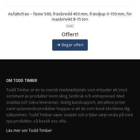
r
Asfaltsfräs – fäste S60, fräsbredd 450 mm, fräsdjup 0-150 mm, för
maskinvikt 8-15 ton
SMC
Offert!
Begär offert
OM TODD TIMBER
Todd Timber är en ny svensk marknadsplats som erbjuder ett stort
sortiment av produkter inom skog, lantbruk och entreprenad. Med
snabba och säkra leveranser, duktig kundsupport, attraktiva priser
samt spännande produkter hoppas vi att du som kund ska känna dig
välkommen. Todd Timber växer snabbt och vi fyller varje vecka på med
nya produkter, så besök oss ofta.
Läs mer om Todd Timber