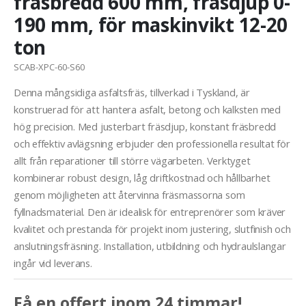
fräsbredd 600 mm, fräsdjup 0-
190 mm, för maskinvikt 12-20
ton
SCAB-XPC-60-S60
Denna mångsidiga asfaltsfräs, tillverkad i Tyskland, är
konstruerad för att hantera asfalt, betong och kalksten med
hög precision. Med justerbart fräsdjup, konstant fräsbredd
och effektiv avlägsning erbjuder den professionella resultat för
allt från reparationer till större vägarbeten. Verktyget
kombinerar robust design, låg driftkostnad och hållbarhet
genom möjligheten att återvinna fräsmassorna som
fyllnadsmaterial. Den är idealisk för entreprenörer som kräver
kvalitet och prestanda för projekt inom justering, slutfinish och
anslutningsfräsning. Installation, utbildning och hydraulslangar
ingår vid leverans.
Få en offert inom 24 timmar!