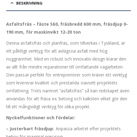
BESKRIVNING
Asfaltsfräs – fäste S60, fräsbredd 600 mm, fräsdjup 0-
190 mm, för maskinvikt 12-20 ton
Denna asfaltsfräs och planfräs, som tillverkas i Tyskland, är
ett pålitligt verktyg för att avlägsna asfalt med hög
noggrannhet. Med en robust och innovativ design klarar den
av allt från mindre reparationer till omfattande vägarbeten.
Den passar perfekt för entreprenörer som kräver ett verktyg
som levererar kvalitet och prestanda oavsett projektets
omfattning. Trots namnet ”asfaltsfräs” så kan redskapet även
användas för att fräsa ex. betong och kalksten vilket gör den
till ett mångsidigt verktyg för olika projekt.
Nyckelfunktioner och fördelar:
– Justerbart fräsdjup:
Anpassa arbetet efter projektets
behov för maximal precision.