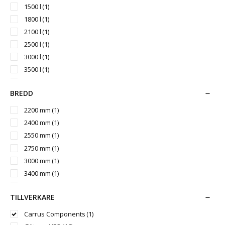
1500 l
(1)
1800 l
(1)
2100 l
(1)
2500 l
(1)
3000 l
(1)
3500 l
(1)
4000 l
(1)
BREDD
5000 l
(1)
6000 l
(1)
2200 mm
(1)
7000 l
(1)
2400 mm
(1)
8000 l
(1)
2550 mm
(1)
10000 l
(1)
2750 mm
(1)
11000 l
(1)
3000 mm
(1)
12000 l
(1)
3400 mm
(1)
14000 l
(1)
3700 mm
(1)
15000 l
(1)
TILLVERKARE
4000 mm
(1)
20000 l
(1)
4500 mm
(1)
Carrus Components
(1)