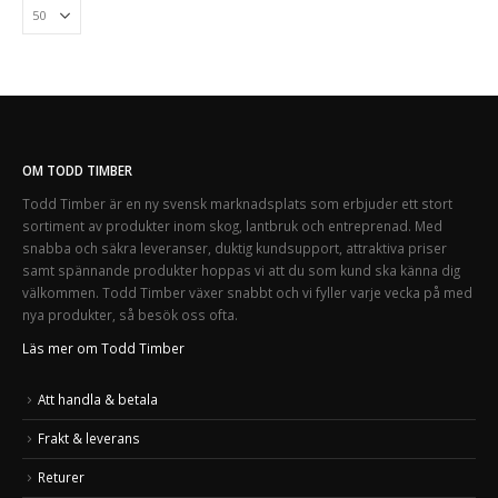
OM TODD TIMBER
Todd Timber är en ny svensk marknadsplats som erbjuder ett stort
sortiment av produkter inom skog, lantbruk och entreprenad. Med
snabba och säkra leveranser, duktig kundsupport, attraktiva priser
samt spännande produkter hoppas vi att du som kund ska känna dig
välkommen. Todd Timber växer snabbt och vi fyller varje vecka på med
nya produkter, så besök oss ofta.
Läs mer om Todd Timber
Att handla & betala
Frakt & leverans
Returer