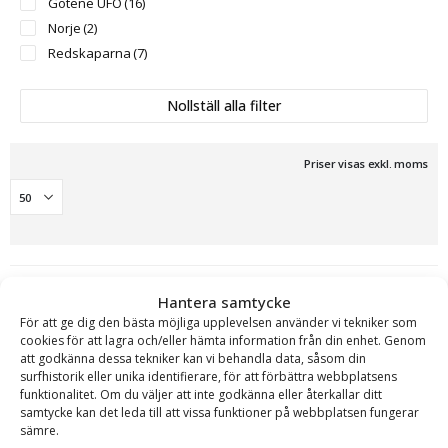
Götene UFO
(16)
Norje
(2)
Redskaparna
(7)
Nollställ alla filter
Priser visas exkl. moms
Hantera samtycke
För att ge dig den bästa möjliga upplevelsen använder vi tekniker som
cookies för att lagra och/eller hämta information från din enhet. Genom
att godkänna dessa tekniker kan vi behandla data, såsom din
surfhistorik eller unika identifierare, för att förbättra webbplatsens
Carrus Components
funktionalitet. Om du väljer att inte godkänna eller återkallar ditt
samtycke kan det leda till att vissa funktioner på webbplatsen fungerar
Högtippande lättmaterialskopa för hjullastare, volym
sämre.
1500-20 000 liter