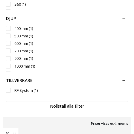
S60
(1)
S70
(1)
DJUP
S80
(1)
S1/B20
(1)
400 mm
(1)
S2/B27
(1)
500 mm
(1)
S3/B30
(1)
600 mm
(1)
700 mm
(1)
900 mm
(1)
1000 mm
(1)
1200 mm
(1)
TILLVERKARE
1400 mm
(1)
RF System
(1)
Nollställ alla filter
Priser visas exkl. moms