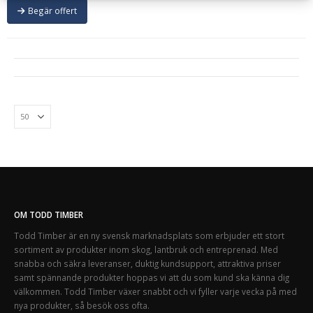
Begär offert
OM TODD TIMBER
Todd Timber är en ny svensk marknadsplats som erbjuder ett stort
sortiment av produkter inom skog, lantbruk och entreprenad. Med
snabba och säkra leveranser, duktig kundsupport, attraktiva priser
samt spännande produkter hoppas vi att du som kund ska känna dig
välkommen. Todd Timber växer snabbt och vi fyller varje vecka på med
nya produkter, så besök oss ofta.