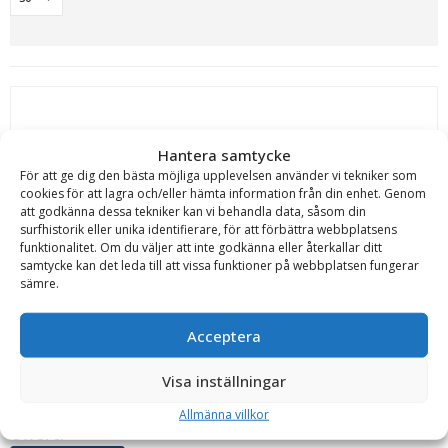
Hantera samtycke
För att ge dig den bästa möjliga upplevelsen använder vi tekniker som
cookies för att lagra och/eller hämta information från din enhet. Genom
RF System
att godkänna dessa tekniker kan vi behandla data, såsom din
Tjälrivare för grävmaskin 0,5-40 ton
surfhistorik eller unika identifierare, för att förbättra webbplatsens
Fäste:
S30/150 - S3/B30
funktionalitet. Om du väljer att inte godkänna eller återkallar ditt
samtycke kan det leda till att vissa funktioner på webbplatsen fungerar
Djup (mm):
400 mm - 1400 mm
sämre.
Tandsystem:
CAT C20 - CAT C55
RF System´s tjälrivare är en stabil och beprövad konstruktion som används
Acceptera
vid tjälbrytning, stenbrytning och som krossrivare.
Tillverkad i Sösdala, Skåne
Visa inställningar
Läs mer
Allmänna villkor
Offert!