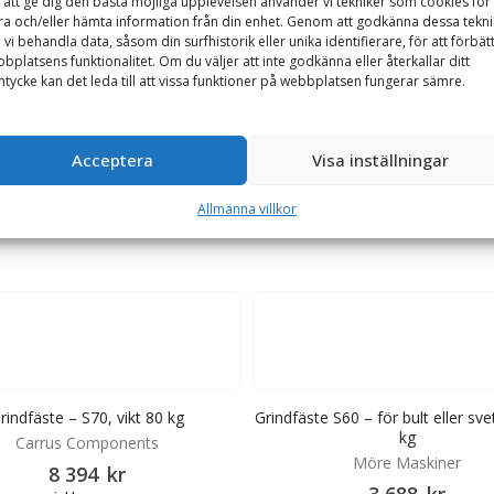
 att ge dig den bästa möjliga upplevelsen använder vi tekniker som cookies för 
ra och/eller hämta information från din enhet. Genom att godkänna dessa tekni
 vi behandla data, såsom din surfhistorik eller unika identifierare, för att förbät
bplatsens funktionalitet. Om du väljer att inte godkänna eller återkallar ditt
tycke kan det leda till att vissa funktioner på webbplatsen fungerar sämre.
 i redskapet. Hålbilden är 173 mm i diameter och 6 hål vilket är en 
Acceptera
Visa inställningar
Allmänna villkor
rindfäste – S70, vikt 80 kg
Grindfäste S60 – för bult eller svet
kg
Carrus Components
Möre Maskiner
8 394
kr
3 688
kr