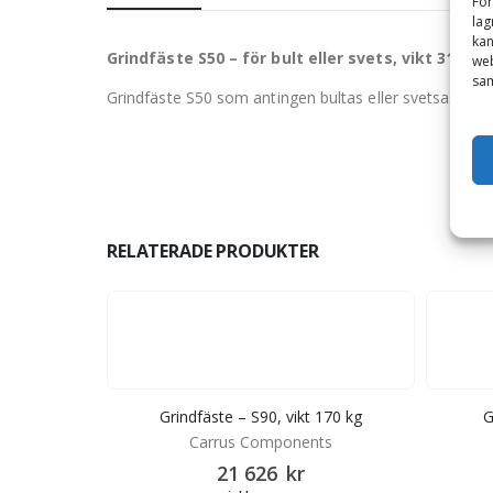
För
lag
kan
Grindfäste S50 – för bult eller svets, vikt 31 kg
web
sam
Grindfäste S50 som antingen bultas eller svetsas fast
RELATERADE PRODUKTER
 svets, vikt 18
Grindfäste – S90, vikt 170 kg
G
Carrus Components
21 626
kr