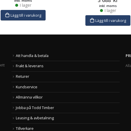
inkl. moms
I lager
inkl. moms
I lager
Lägg till i varukorg
Lägg till i varukorg
Att handla & betala
PR
ett
All
Frakt & leverans
Returer
Kundservice
Allmänna villkor
Jobba på Todd Timber
Leasing & avbetalning
Tillverkare