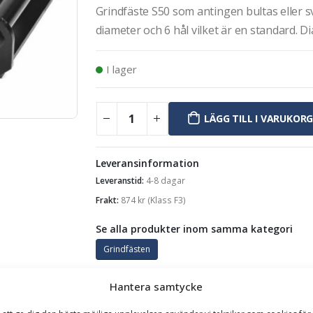
Grindfäste S50 som antingen bultas eller sv
diameter och 6 hål vilket är en standard. 
I lager
LÄGG TILL I VARUKOR
Leveransinformation
Leveranstid:
4-8 dagar
Frakt:
874
kr
(Klass F3)
Se alla produkter inom samma kategori
Grindfästen
Hantera samtycke
GARANTI
TILLBEHÖR