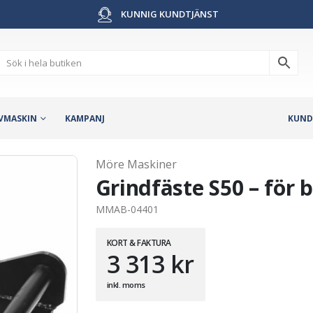
KUNNIG KUNDTJÄNST
VMASKIN
KAMPANJ
KUND
Möre Maskiner
Grindfäste S50 – för bu
MMAB-04401
KORT & FAKTURA
3 313
kr
inkl. moms