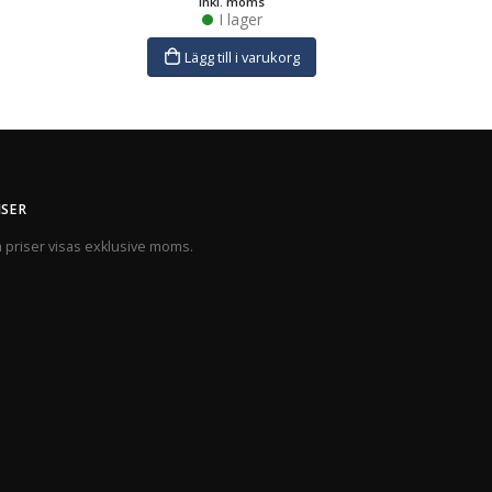
inkl. moms
I lager
Lägg till i varukorg
ISER
a priser visas exklusive moms.