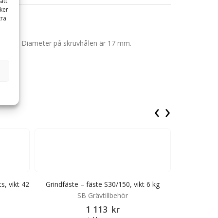
att
ker
tra
standard. Diameter på skruvhålen är 17 mm.
‹
›
s, vikt 42
Grindfäste – fäste S30/150, vikt 6 kg
Grindfä
SB Grävtillbehör
C
1 113
kr