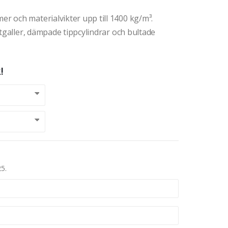
 och materialvikter upp till 1400 kg/m³.
ktgaller, dämpade tippcylindrar och bultade
!
25.