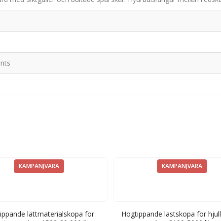
nts
KAMPANJVARA
KAMPANJVARA
ippande lättmaterialskopa för
Högtippande lastskopa för hjull