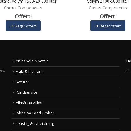
astare, volym 1500-20 000 liter
volym 2100-5000 liter
Carrus Components
Carrus Components
Offert!
Offert!
Begär offert
Begär offert
Att handla & betala
PR
ett
All
Frakt & leverans
Returer
Kundservice
Allmänna villkor
Jobba på Todd Timber
Leasing & avbetalning