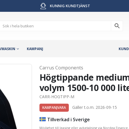
KUNNIG KUNDTJÄNST
VMASKIN
KAMPANJ
KUND
Carrus Components
Högtippande mediums
volym 1500-10 000 lit
CARR-HOGTIPP-M
Gäller t.o.m. 2026-09-15
KAMPANJVARA
Tillverkad i Sverige
Möjlighet till leasing eller avbetalning via Nordea Finance.