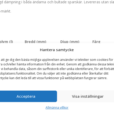
ggd dämpning i båda ändarna och bultade sparskär. Levereras utan sl
-märkt.
olym (l)
Bredd (mm)
Djup (mm)
Färg
Hantera samtycke
500 l
2200 mm
1100 mm
Svart, Blå, V
 att ge dig den bästa möjliga upplevelsen använder vi tekniker som cookies för 
800 l
2200 mm
1100 mm
Svart, Blå, V
ra och/eller hämta information från din enhet. Genom att godkänna dessa tekni
 vi behandla data, såsom din surfhistorik eller unika identifierare, för att förbät
100 l
2400 mm
1100 mm
Svart, Blå, V
bplatsens funktionalitet. Om du väljer att inte godkänna eller återkallar ditt
tycke kan det leda till att vissa funktioner på webbplatsen fungerar sämre.
500 l
2550 mm
1190 mm
Svart, Blå, V
000 l
2550 mm
1350 mm
Svart, Blå, V
Acceptera
Visa inställningar
500 l
2550 mm
1350 mm
Svart, Blå, V
Allmänna villkor
000 l
2750 mm
1380 mm
Svart, Blå, V