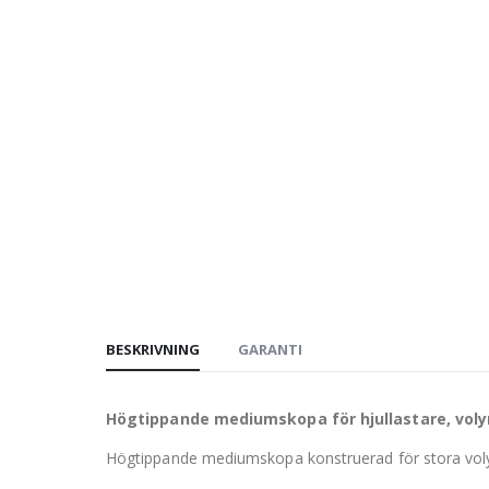
BESKRIVNING
GARANTI
Högtippande mediumskopa för hjullastare, volym
Högtippande mediumskopa konstruerad för stora volyme