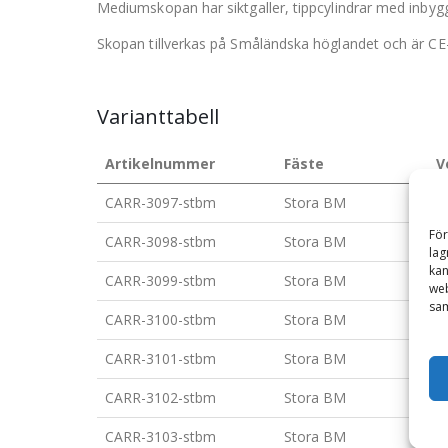
Mediumskopan har siktgaller, tippcylindrar med inby
Skopan tillverkas på Småländska höglandet och är CE
Varianttabell
Artikelnummer
Fäste
V
CARR-3097-stbm
Stora BM
1
För
CARR-3098-stbm
Stora BM
1
lag
kan
CARR-3099-stbm
Stora BM
2
web
sam
CARR-3100-stbm
Stora BM
2
CARR-3101-stbm
Stora BM
3
CARR-3102-stbm
Stora BM
3
CARR-3103-stbm
Stora BM
4