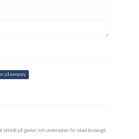
or på kampanj
litstål på gavlar och undersidan för ökad livslängd.