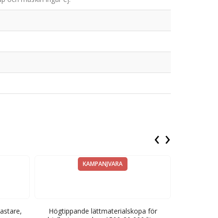
‹
›
KAMPANJVARA
astare,
Högtippande lättmaterialskopa för
Högtippand