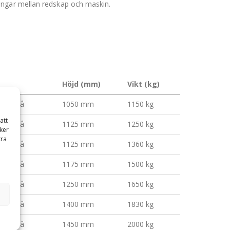
angar mellan redskap och maskin.
Höjd (mm)
Vikt (kg)
olvo-grå
1050 mm
1150 kg
att
olvo-grå
1125 mm
1250 kg
ker
tra
olvo-grå
1125 mm
1360 kg
olvo-grå
1175 mm
1500 kg
olvo-grå
1250 mm
1650 kg
olvo-grå
1400 mm
1830 kg
olvo-grå
1450 mm
2000 kg