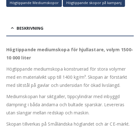
Högtippande Mediumskopor
Högtippande skopor på kampanj
BESKRIVNING
Högtippande mediumskopa för hjullastare, volym 1500-
10 000 liter
Högtippande mediumskopa konstruerad för stora volymer
med en materialvikt upp till 1400 kg/m³. Skopan är förstärkt
med slitstål på gavlar och undersidan för ökad livslängd.
Mediumskopan har siktgaller, tippcylindrar med inbyggd
dämpning i båda ändarna och bultade sparskär. Levereras
utan slangar mellan redskap och maskin.
Skopan tillverkas på Småländska höglandet och är CE-märkt.