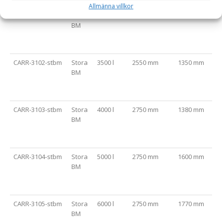
Allmänna villkor
CARR-3101-stbm
Stora
3000 l
2550 mm
1350 mm
BM
B
CARR-3102-stbm
Stora
3500 l
2550 mm
1350 mm
BM
B
CARR-3103-stbm
Stora
4000 l
2750 mm
1380 mm
BM
B
CARR-3104-stbm
Stora
5000 l
2750 mm
1600 mm
BM
B
CARR-3105-stbm
Stora
6000 l
2750 mm
1770 mm
BM
B