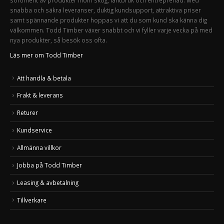
snabba och säkra leveranser, duktig kundsupport, attraktiva priser
samt spännande produkter hoppas vi att du som kund ska känna dig
välkommen. Todd Timber växer snabbt och vi fyller varje vecka på med
nya produkter, så besök oss ofta.
Läs mer om Todd Timber
Att handla & betala
Frakt & leverans
Returer
Kundservice
Allmänna villkor
Jobba på Todd Timber
Leasing & avbetalning
Tillverkare