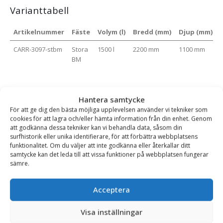
Varianttabell
Artikelnummer
Fäste
Volym (l)
Bredd (mm)
Djup (mm)
CARR-3097-stbm
Stora
1500 l
2200 mm
1100 mm
BM
B
CARR-3098-stbm
Stora
1800 l
2200 mm
1100 mm
Hantera samtycke
BM
B
För att ge dig den bästa möjliga upplevelsen använder vi tekniker som
cookies för att lagra och/eller hämta information från din enhet. Genom
att godkänna dessa tekniker kan vi behandla data, såsom din
surfhistorik eller unika identifierare, för att förbättra webbplatsens
CARR-3099-stbm
Stora
2100 l
2400 mm
1100 mm
funktionalitet. Om du väljer att inte godkänna eller återkallar ditt
BM
B
samtycke kan det leda till att vissa funktioner på webbplatsen fungerar
sämre.
Acceptera
CARR-3100-stbm
Stora
2500 l
2550 mm
1190 mm
BM
B
Visa inställningar