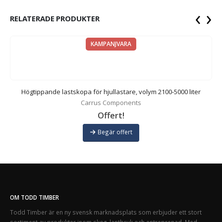
‹
›
RELATERADE PRODUKTER
KAMPANJVARA
0
Högtippande lastskopa för hjullastare, volym 2100-5000 liter
Carrus Components
Offert!
Begär offert
OM TODD TIMBER
Todd Timber är en ny svensk marknadsplats som erbjuder ett stort
sortiment av produkter inom skog, lantbruk och entreprenad. Med