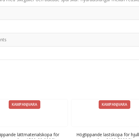
nts
KAMPANJVARA
KAMPANJVARA
ippande lättmaterialskopa för
Högtippande lastskopa för hjull