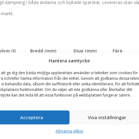
ggd dämpning i båda ändarna och bultade sparskär. Levereras utan sl
-märkt.
olym (l)
Bredd (mm)
Djup (mm)
Färg
Hantera samtycke
500 l
2200 mm
1100 mm
Svart, Blå, V
 att ge dig den bästa möjliga upplevelsen använder vi tekniker som cookies för 
800 l
2200 mm
1100 mm
Svart, Blå, V
ra och/eller hämta information från din enhet. Genom att godkänna dessa tekni
 vi behandla data, såsom din surfhistorik eller unika identifierare, för att förbät
100 l
2400 mm
1100 mm
Svart, Blå, V
bplatsens funktionalitet. Om du väljer att inte godkänna eller återkallar ditt
tycke kan det leda till att vissa funktioner på webbplatsen fungerar sämre.
500 l
2550 mm
1190 mm
Svart, Blå, V
000 l
2550 mm
1350 mm
Svart, Blå, V
Acceptera
Visa inställningar
500 l
2550 mm
1350 mm
Svart, Blå, V
Allmänna villkor
000 l
2750 mm
1380 mm
Svart, Blå, V