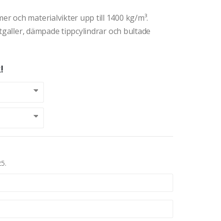
 och materialvikter upp till 1400 kg/m³.
ktgaller, dämpade tippcylindrar och bultade
!
25.