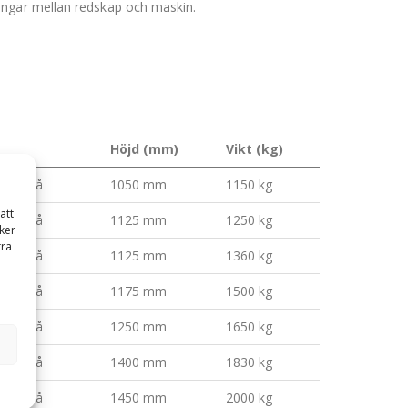
angar mellan redskap och maskin.
Höjd (mm)
Vikt (kg)
olvo-grå
1050 mm
1150 kg
att
olvo-grå
1125 mm
1250 kg
ker
tra
olvo-grå
1125 mm
1360 kg
olvo-grå
1175 mm
1500 kg
olvo-grå
1250 mm
1650 kg
olvo-grå
1400 mm
1830 kg
olvo-grå
1450 mm
2000 kg