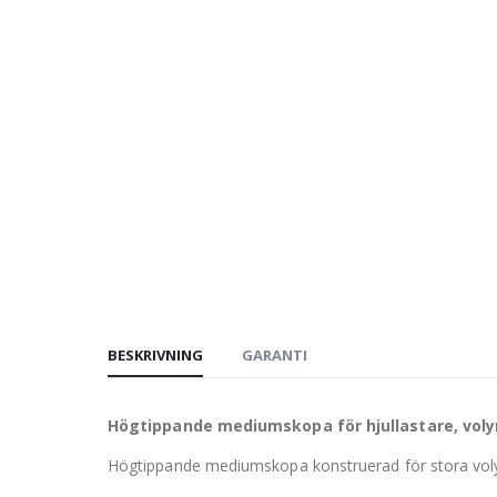
BESKRIVNING
GARANTI
Högtippande mediumskopa för hjullastare, volym
Högtippande mediumskopa konstruerad för stora volyme