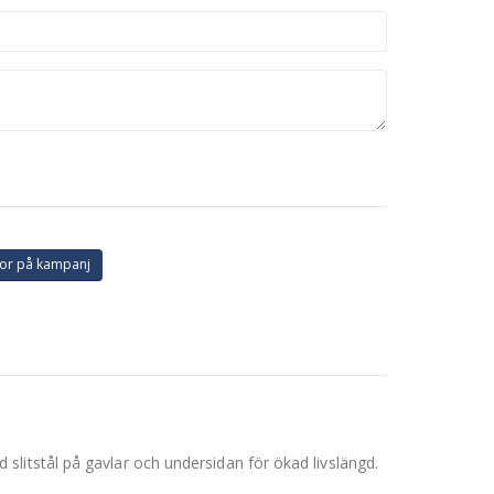
or på kampanj
litstål på gavlar och undersidan för ökad livslängd.