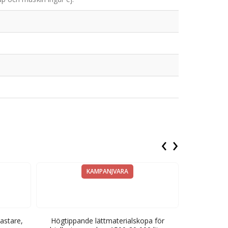
‹
›
KAMPANJVARA
astare,
Högtippande lättmaterialskopa för
Högtippand