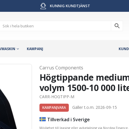
KUNNIG KUNDTJÄNST
VMASKIN
KAMPANJ
KUND
Carrus Components
Högtippande mediums
volym 1500-10 000 lit
CARR-HOGTIPP-M
Gäller t.o.m. 2026-09-15
KAMPANJVARA
Tillverkad i Sverige
Möjlighet till leasing eller avbetalning via Nordea Finance.