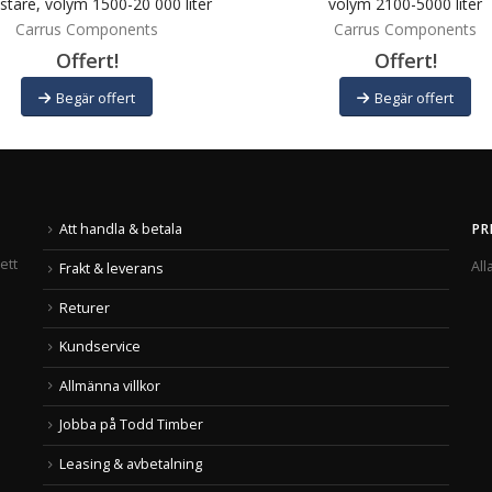
astare, volym 1500-20 000 liter
volym 2100-5000 liter
Carrus Components
Carrus Components
Offert!
Offert!
Begär offert
Begär offert
Att handla & betala
PR
ett
All
Frakt & leverans
Returer
Kundservice
Allmänna villkor
Jobba på Todd Timber
Leasing & avbetalning