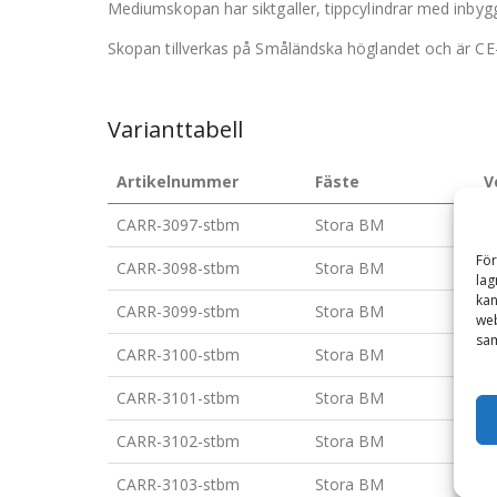
Mediumskopan har siktgaller, tippcylindrar med inby
Skopan tillverkas på Småländska höglandet och är CE
Varianttabell
Artikelnummer
Fäste
V
CARR-3097-stbm
Stora BM
1
För
CARR-3098-stbm
Stora BM
1
lag
kan
CARR-3099-stbm
Stora BM
2
web
sam
CARR-3100-stbm
Stora BM
2
CARR-3101-stbm
Stora BM
3
CARR-3102-stbm
Stora BM
3
CARR-3103-stbm
Stora BM
4