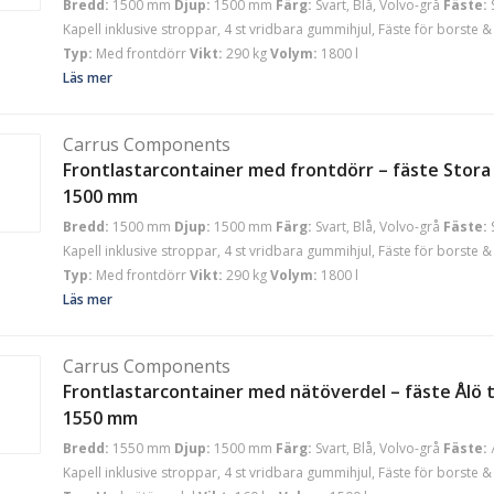
Bredd:
1500 mm
Djup:
1500 mm
Färg:
Svart, Blå, Volvo-grå
Fäste:
Kapell inklusive stroppar, 4 st vridbara gummihjul, Fäste för borste & 
Typ:
Med frontdörr
Vikt:
290 kg
Volym:
1800 l
Läs mer
Carrus Components
Frontlastarcontainer med frontdörr – fäste Stora 
1500 mm
Bredd:
1500 mm
Djup:
1500 mm
Färg:
Svart, Blå, Volvo-grå
Fäste:
Kapell inklusive stroppar, 4 st vridbara gummihjul, Fäste för borste & 
Typ:
Med frontdörr
Vikt:
290 kg
Volym:
1800 l
Läs mer
Carrus Components
Frontlastarcontainer med nätöverdel – fäste Ålö t
1550 mm
Bredd:
1550 mm
Djup:
1500 mm
Färg:
Svart, Blå, Volvo-grå
Fäste:
Kapell inklusive stroppar, 4 st vridbara gummihjul, Fäste för borste & 