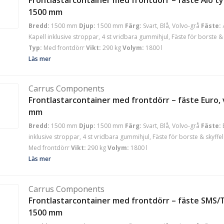
1500 mm
Bredd:
1500 mm
Djup:
1500 mm
Färg:
Svart, Blå, Volvo-grå
Fäste:
Kapell inklusive stroppar, 4 st vridbara gummihjul, Fäste för borste & 
Typ:
Med frontdörr
Vikt:
290 kg
Volym:
1800 l
Läs mer
Carrus Components
Frontlastarcontainer med frontdörr – fäste Euro, 
mm
Bredd:
1500 mm
Djup:
1500 mm
Färg:
Svart, Blå, Volvo-grå
Fäste:
inklusive stroppar, 4 st vridbara gummihjul, Fäste för borste & skyffel
Med frontdörr
Vikt:
290 kg
Volym:
1800 l
Läs mer
Carrus Components
Frontlastarcontainer med frontdörr – fäste SMS/T
1500 mm