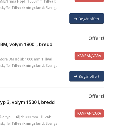
SMS/Trima
Höjd:
1000 mm
Tillval:
skyffel
Tillverkningsland:
Sverige
Begär offert
Offert!
BM, volym 1800 l, bredd
KAMPANJVARA
Stora BM
Höjd:
1000 mm
Tillval:
skyffel
Tillverkningsland:
Sverige
Begär offert
Offert!
yp 3, volym 1500 l, bredd
KAMPANJVARA
Ålö typ 3
Höjd:
800 mm
Tillval:
skyffel
Tillverkningsland:
Sverige