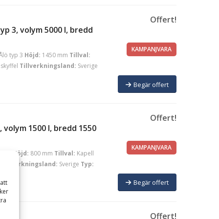
Offert!
yp 3, volym 5000 l, bredd
KAMPANJVARA
Ålö typ 3
Höjd:
1450 mm
Tillval:
skyffel
Tillverkningsland:
Sverige
Begär offert
Offert!
 volym 1500 l, bredd 1550
KAMPANJVARA
Euro
Höjd:
800 mm
Tillval:
Kapell
Tillverkningsland:
Sverige
Typ:
Begär offert
att
ker
tra
Offert!