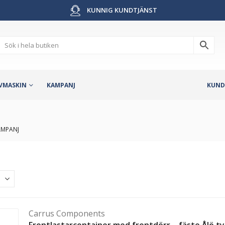
KUNNIG KUNDTJÄNST
VMASKIN
KAMPANJ
KUND
AMPANJ
Carrus Components
Frontlastarcontainer med frontdörr – fäste Ålö typ