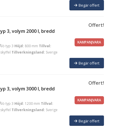
Begär offert
Offert!
yp 3, volym 2000 l, bredd
KAMPANJVARA
Ålö typ 3
Höjd:
800 mm
Tillval:
skyffel
Tillverkningsland:
Sverige
Begär offert
Offert!
yp 3, volym 3000 l, bredd
KAMPANJVARA
Ålö typ 3
Höjd:
1200 mm
Tillval:
skyffel
Tillverkningsland:
Sverige
Begär offert