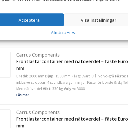
Frontlastarcontainer med nätöverdel – fäste Euro,
mm
Bredd:
2000 mm
Djup:
1500 mm
Färg:
Svart, Blå, Volvo-grå
Fäste:
Acceptera
Visa inställningar
inklusive stroppar, 4 st vridbara gummihjul, Fäste för borste & skyffel
Med nätöverdel
Vikt:
220 kg
Volym:
2000 l
Allmänna villkor
Läs mer
Carrus Components
Frontlastarcontainer med nätöverdel – fäste Euro,
mm
Bredd:
2000 mm
Djup:
1500 mm
Färg:
Svart, Blå, Volvo-grå
Fäste:
inklusive stroppar, 4 st vridbara gummihjul, Fäste för borste & skyffel
Med nätöverdel
Vikt:
330 kg
Volym:
3000 l
Läs mer
Carrus Components
Frontlastarcontainer med nätöverdel – fäste Euro,
mm