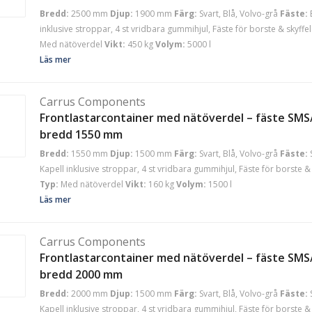
Bredd:
2500 mm
Djup:
1900 mm
Färg:
Svart, Blå, Volvo-grå
Fäste:
inklusive stroppar, 4 st vridbara gummihjul, Fäste för borste & skyffel
Med nätöverdel
Vikt:
450 kg
Volym:
5000 l
Läs mer
Carrus Components
Frontlastarcontainer med nätöverdel – fäste SMS/
bredd 1550 mm
Bredd:
1550 mm
Djup:
1500 mm
Färg:
Svart, Blå, Volvo-grå
Fäste:
Kapell inklusive stroppar, 4 st vridbara gummihjul, Fäste för borste & 
Typ:
Med nätöverdel
Vikt:
160 kg
Volym:
1500 l
Läs mer
Carrus Components
Frontlastarcontainer med nätöverdel – fäste SMS/
bredd 2000 mm
Bredd:
2000 mm
Djup:
1500 mm
Färg:
Svart, Blå, Volvo-grå
Fäste:
Kapell inklusive stroppar, 4 st vridbara gummihjul, Fäste för borste & 