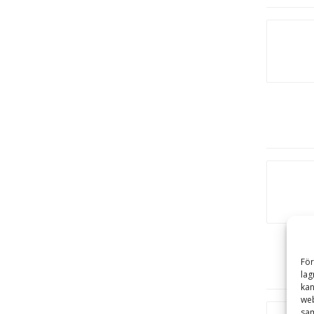
För
lag
kan
web
sam