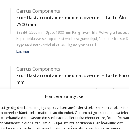
Carrus Components
Frontlastarcontainer med nätöverdel – fäste Ålö t
2500 mm
Bredd:
2500 mm
Djup:
1900 mm
Färg:
Svart, Blå, Volvo-grå
Fäste:
Kapell inklusive stroppar, 4 st vridbara gummihjul, Fäste för borste & 
Typ:
Med nätöverdel
Vikt:
450 kg
Volym:
5000 l
Läs mer
Carrus Components
Frontlastarcontainer med nätöverdel – fäste Euro,
mm
Bredd:
1550 mm
Djup:
1500 mm
Färg:
Svart, Blå, Volvo-grå
Fäste:
Hantera samtycke
inklusive stroppar, 4 st vridbara gummihjul, Fäste för borste & skyffel
Med nätöverdel
Vikt:
160 kg
Volym:
1500 l
 att ge dig den bästa möjliga upplevelsen använder vi tekniker som cookies för 
Läs mer
ra och/eller hämta information från din enhet. Genom att godkänna dessa tekni
 vi behandla data, såsom din surfhistorik eller unika identifierare, för att förbät
bplatsens funktionalitet. Om du väljer att inte godkänna eller återkallar ditt
Carrus Components
tycke kan det leda till att vissa funktioner på webbplatsen fungerar sämre.