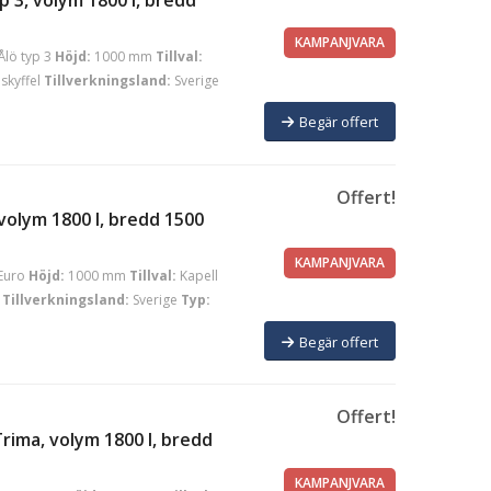
KAMPANJVARA
Ålö typ 3
Höjd:
1000 mm
Tillval:
skyffel
Tillverkningsland:
Sverige
Begär offert
Offert!
volym 1800 l, bredd 1500
KAMPANJVARA
Euro
Höjd:
1000 mm
Tillval:
Kapell
Tillverkningsland:
Sverige
Typ:
Begär offert
Offert!
rima, volym 1800 l, bredd
KAMPANJVARA