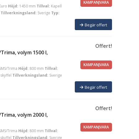
KAMPANJVARA
Euro
Höjd:
1450 mm
Tillval:
Kapell
Tillverkningsland:
Sverige
Typ:
Begär offert
Offert!
Trima, volym 1500 l,
KAMPANJVARA
SMS/Trima
Höjd:
800 mm
Tillval:
skyffel
Tillverkningsland:
Sverige
Begär offert
Offert!
Trima, volym 2000 l,
KAMPANJVARA
SMS/Trima
Höjd:
800 mm
Tillval:
skyffel
Tillverkningsland:
Sverige