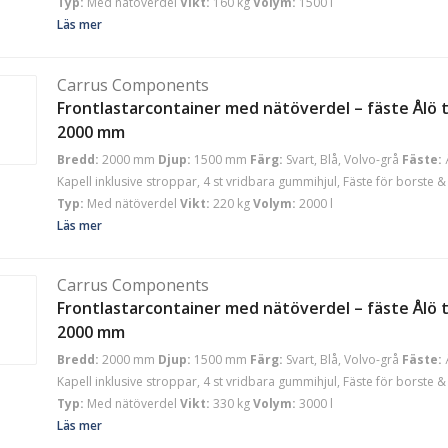
Typ:
Med nätöverdel
Vikt:
160 kg
Volym:
1500 l
Läs mer
Carrus Components
Frontlastarcontainer med nätöverdel – fäste Ålö t
2000 mm
Bredd:
2000 mm
Djup:
1500 mm
Färg:
Svart, Blå, Volvo-grå
Fäste:
Kapell inklusive stroppar, 4 st vridbara gummihjul, Fäste för borste & 
Typ:
Med nätöverdel
Vikt:
220 kg
Volym:
2000 l
Läs mer
Carrus Components
Frontlastarcontainer med nätöverdel – fäste Ålö t
2000 mm
Bredd:
2000 mm
Djup:
1500 mm
Färg:
Svart, Blå, Volvo-grå
Fäste:
Kapell inklusive stroppar, 4 st vridbara gummihjul, Fäste för borste & 
Typ:
Med nätöverdel
Vikt:
330 kg
Volym:
3000 l
Läs mer