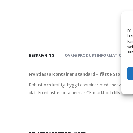
För
lag
kan
web
sam
BESKRIVNING
ÖVRIG PRODUKTINFORMATION
Frontlastarcontainer standard – fäste Stora BM
Robust och kraftigt byggd container med snedvägg av 
plåt. Frontlastarcontainern är CE-märkt och tillverka