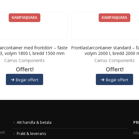
KAMPANJVARA
KAMPANJVARA
arcontainer med frontdörr – fäste
Frontlastarcontainer standard – f
 3, volym 1800 l, bredd 1500 mm
volym 2000 l, bredd 2000
Carrus Components
Carrus Components
Offert!
Offert!
Begär offert
Begär offert
Att handla & betala
PR
ett
All
Frakt & leverans