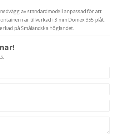
snedvägg av standardmodell anpassad för att
 Containern är tillverkad i 3 mm Domex 355 plåt.
lverkad på Småländska höglandet.
mar!
25.