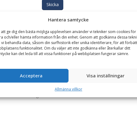
Skicka
Hantera samtycke
Se alla produkter inom samma kategori
 att ge dig den bästa möjliga upplevelsen använder vi tekniker som cookies för 
Containrar på kampanj
Frontlastarcontainrar
ra och/eller hämta information från din enhet. Genom att godkänna dessa tekni
 vi behandla data, såsom din surfhistorik eller unika identifierare, för att förbät
bplatsens funktionalitet. Om du väljer att inte godkänna eller återkallar ditt
tycke kan det leda till att vissa funktioner på webbplatsen fungerar sämre.
GARANTI
Acceptera
Visa inställningar
, volym 2000 l, bredd 2000 mm
standardmodell anpassad för att transporteras av hjullastare eller t
Allmänna villkor
d på Småländska höglandet.