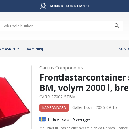
KUNNIG KUNDTJÄNST
VMASKIN
KAMPANJ
KUND
Carrus Components
Frontlastarcontainer 
BM, volym 2000 l, b
CARR-27002-STBM
Gäller t.o.m. 2026-09-15
KAMPANJVARA
Tillverkad i Sverige
Möjlighet till leasing eller avbetalning via Nordea Finance.