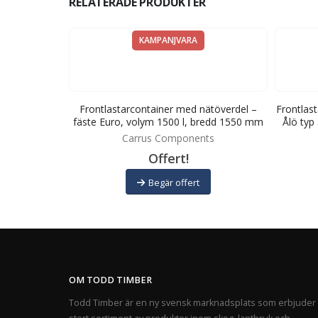
RELATERADE PRODUKTER
KAMPANJVARA
d – fäste Ålö
Frontlastarcontainer med nätöverdel –
Frontlast
dd 2000 mm
fäste Euro, volym 1500 l, bredd 1550 mm
Ålö typ
ts
Carrus Components
Offert!
Begär offert
OM TODD TIMBER
Todd Timber är en ny svensk marknadsplats som erbjuder 