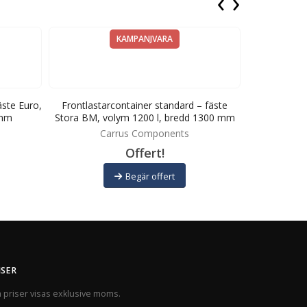
‹
›
KAMPANJVARA
äste Euro,
Frontlastarcontainer standard – fäste
Frontlastarco
 mm
Stora BM, volym 1200 l, bredd 1300 mm
volym 
Carrus Components
C
Offert!
Begär offert
ISER
a priser visas exklusive moms.