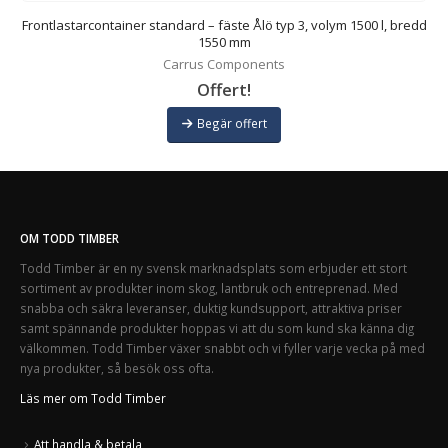
dd
Frontlastarcontainer standard – fäste Ålö typ 3, volym 1500 l, bredd
1550 mm
Carrus Components
Offert!
Begär offert
OM TODD TIMBER
Todd Timber är en ny svensk marknadsplats som erbjuder ett stort
sortiment av produkter inom skog, lantbruk och entreprenad. Med
snabba och säkra leveranser, duktig kundsupport, attraktiva priser
samt spännande produkter hoppas vi att du som kund ska känna dig
välkommen. Todd Timber växer snabbt och vi fyller varje vecka på med
nya produkter, så besök oss ofta.
Läs mer om Todd Timber
Att handla & betala