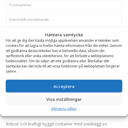
Hantera samtycke
Skicka
För att ge dig den bästa möjliga upplevelsen använder vi tekniker som
cookies för att lagra och/eller hämta information från din enhet. Genom
att godkänna dessa tekniker kan vi behandla data, såsom din
surfhistorik eller unika identifierare, för att förbättra webbplatsens
Se alla produkter inom samma kategori
funktionalitet. Om du väljer att inte godkänna eller återkallar ditt
Containrar på kampanj
Frontlastarcontainrar
samtycke kan det leda till att vissa funktioner på webbplatsen fungerar
sämre.
Acceptera
BESKRIVNING
Visa inställningar
Frontlastarcontainer standard – fäste Ålö typ 3, volym
Allmänna villkor
2000 l, bredd 2000 mm
Robust och kraftigt byggd container med snedvägg av