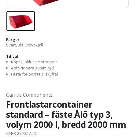
Färger
Svart, Blå, Volvo-grå
Tillval
Kapell inklusive stroppar
4 st vridbara gummihjul
Fäste för borste & skyffel
Carrus Components
Frontlastarcontainer
standard – fäste Ålö typ 3,
volym 2000 l, bredd 2000 mm
CARR-27002-ALO