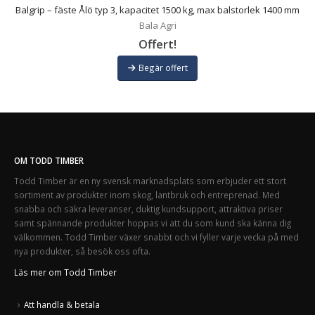
0
Balgrip – fäste Ålö typ 3, kapacitet 1500 kg, max balstorlek 1400 mm
Bala Agri
Offert!
Begär offert
OM TODD TIMBER
Todd Timber är en ny svensk marknadsplats som erbjuder ett stort
sortiment av produkter inom skog, lantbruk och entreprenad. Med
snabba och säkra leveranser, duktig kundsupport, attraktiva priser
samt spännande produkter hoppas vi att du som kund ska känna dig
välkommen. Todd Timber växer snabbt och vi fyller varje vecka på med
nya produkter, så besök oss ofta.
Läs mer om Todd Timber
Att handla & betala