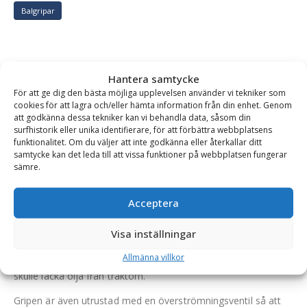
Balgripar
BESKRIVNING
Hantera samtycke
För att ge dig den bästa möjliga upplevelsen använder vi tekniker som
cookies för att lagra och/eller hämta information från din enhet. Genom
Balgrip – fäste SMS/Trima, kapacitet 1500 kg, max
att godkänna dessa tekniker kan vi behandla data, såsom din
surfhistorik eller unika identifierare, för att förbättra webbplatsens
balstorlek 1800 mm
funktionalitet. Om du väljer att inte godkänna eller återkallar ditt
samtycke kan det leda till att vissa funktioner på webbplatsen fungerar
Balgripens runda armar och mjuka hörn fördelar trycket jämnt
sämre.
runt balen och motverkar att den skadas eller går sönder.
Balgripen är tillverkad i Sverige och konstruerad för maximal
Acceptera
hållbarhet.
Visa inställningar
Bala Agris balgrip är utrustad med backventil så att armarna
Allmänna villkor
alltid får ett fast grepp om balen även om det exempelvis
skulle läcka olja från traktorn.
Gripen är även utrustad med en överströmningsventil så att