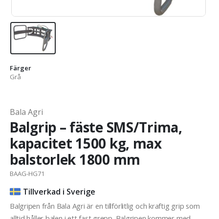
Färger
Grå
Bala Agri
Balgrip – fäste SMS/Trima,
kapacitet 1500 kg, max
balstorlek 1800 mm
BAAG-HG71
Tillverkad i Sverige
Balgripen från Bala Agri är en tillförlitlig och kraftig grip som
alltid håller balen i ett fast grepp. Balgripen kommer med