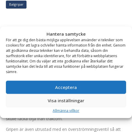
Balgripar
BESKRIVNING
Hantera samtycke
För att ge dig den bästa möjliga upplevelsen använder vi tekniker som
cookies för att lagra och/eller hämta information från din enhet. Genom
Balgrip – fäste Euro, kapacitet 1500 kg, max balstorlek
att godkänna dessa tekniker kan vi behandla data, såsom din
surfhistorik eller unika identifierare, för att förbättra webbplatsens
1800 mm
funktionalitet. Om du väljer att inte godkänna eller återkallar ditt
samtycke kan det leda till att vissa funktioner på webbplatsen fungerar
Balgripens runda armar och mjuka hörn fördelar trycket jämnt
sämre.
runt balen och motverkar att den skadas eller går sönder.
Balgripen är tillverkad i Sverige och konstruerad för maximal
Acceptera
hållbarhet.
Visa inställningar
Bala Agris balgrip är utrustad med backventil så att armarna
Allmänna villkor
alltid får ett fast grepp om balen även om det exempelvis
skulle läcka olja från traktorn.
Gripen är även utrustad med en överströmningsventil så att