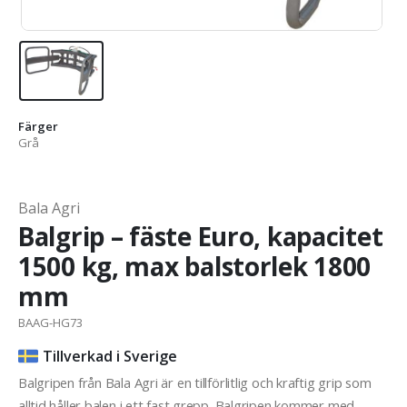
Färger
Grå
Bala Agri
Balgrip – fäste Euro, kapacitet
1500 kg, max balstorlek 1800
mm
BAAG-HG73
Tillverkad i Sverige
Balgripen från Bala Agri är en tillförlitlig och kraftig grip som
alltid håller balen i ett fast grepp. Balgripen kommer med