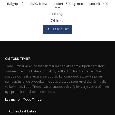
Balgrip – fäste SMS/Trima, kapacitet 1500 kg, max balstorlek 1400
mm
Bala Agri
Offert!
Begär offert
OM TODD TIMBER
Todd Timber är en ny svensk marknadsplats som erbjuder ett stort
sortiment av produkter inom skog, lantbruk och entreprenad. Med
snabba och säkra leveranser, duktig kundsupport, attraktiva priser
samt spännande produkter hoppas vi att du som kund ska känna dig
välkommen. Todd Timber växer snabbt och vi fyller varje vecka på med
nya produkter, så besök oss ofta.
Läs mer om Todd Timber
Att handla & betala