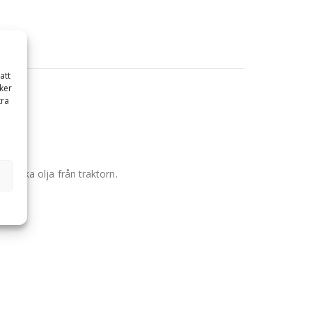
att
ker
tra
e läcka olja från traktorn.