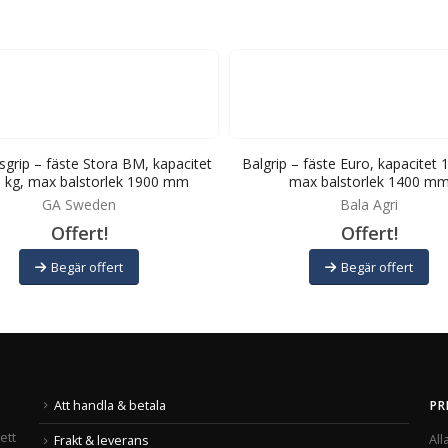
grip – fäste Stora BM, kapacitet
Balgrip – fäste Euro, kapacitet 
 kg, max balstorlek 1900 mm
max balstorlek 1400 m
GA Sweden
Bala Agri
Offert!
Offert!
Begär offert
Begär offert
Att handla & betala
PR
ett
All
Frakt & leverans