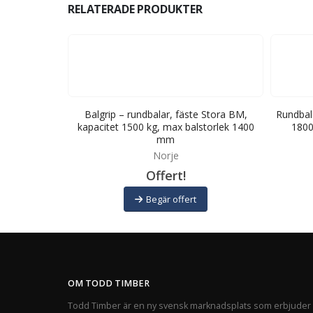
RELATERADE PRODUKTER
ro, kapacitet
Balgrip – rundbalar, fäste Stora BM,
Rundbals
k 1800 mm
kapacitet 1500 kg, max balstorlek 1400
1800
mm
Norje
Offert!
Begär offert
OM TODD TIMBER
Todd Timber är en ny svensk marknadsplats som erbjuder 