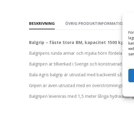
BESKRIVNING
ÖVRIG PRODUKTINFORMATION
För
lag
Balgrip – fäste Stora BM, kapacitet 1500 kg, m
kan
web
Balgripens runda armar och mjuka hörn fördelar tryck
sam
Balgripen är tillverkad i Sverige och konstruerad för m
Bala Agris balgrip är utrustad med backventil så att a
Gripen är även utrustad med en överströmningsventil 
Balgripen levereras med 1,5 meter långa hydraulslang