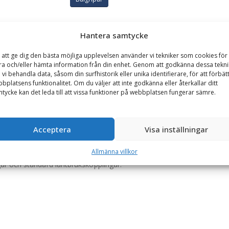
Hantera samtycke
GARANTI
 att ge dig den bästa möjliga upplevelsen använder vi tekniker som cookies för 
ra och/eller hämta information från din enhet. Genom att godkänna dessa tekni
balstorlek 1800 mm
 vi behandla data, såsom din surfhistorik eller unika identifierare, för att förbät
bplatsens funktionalitet. Om du väljer att inte godkänna eller återkallar ditt
et jämnt runt balen och motverkar att den skadas eller går sönder.
tycke kan det leda till att vissa funktioner på webbplatsen fungerar sämre.
aximal hållbarhet.
rmarna alltid får ett fast grepp om balen även om det exempelvis skull
Acceptera
Visa inställningar
så att armplattorna har ett jämnt och lagom tryck om balen.
Allmänna villkor
ar och standard lantbrukskopplingar.