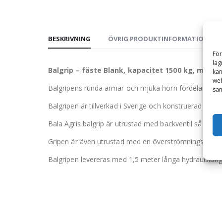
BESKRIVNING
ÖVRIG PRODUKTINFORMATION
För
lag
Balgrip – fäste Blank, kapacitet 1500 kg, max 
kan
web
Balgripens runda armar och mjuka hörn fördelar tryck
sam
Balgripen är tillverkad i Sverige och konstruerad för m
Bala Agris balgrip är utrustad med backventil så att a
Gripen är även utrustad med en överströmningsventil 
Balgripen levereras med 1,5 meter långa hydraulslang