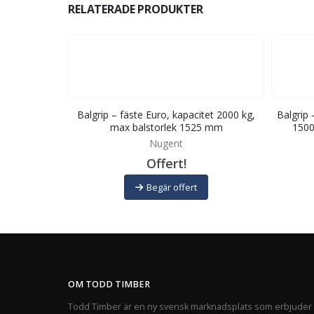
RELATERADE PRODUKTER
ma, kapacitet
Balgrip – fäste Euro, kapacitet 2000 kg,
Balgrip 
k 1900 mm
max balstorlek 1525 mm
1500
Nugent
Offert!
Begär offert
OM TODD TIMBER
Todd Timber är en ny svensk marknadsplats som erbjuder 