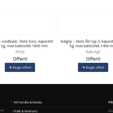
– rundbalar, fäste Euro, kapacitet
Balgrip – fäste Ålö typ 3, kapaci
 kg, max balstorlek 1800 mm
kg, max balstorlek 1400 
Norje
Bala Agri
Offert!
Offert!
Begär offert
Begär offert
Att handla & betala
PR
ett
All
Frakt & leverans