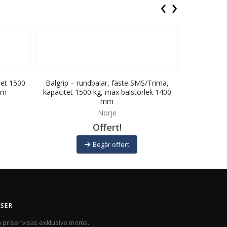
‹
›
tet 1500
Balgrip – rundbalar, fäste SMS/Trima,
Balgrip – fä
mm
kapacitet 1500 kg, max balstorlek 1400
kg, m
mm
Norje
Offert!
Begär offert
ISER
a priser visas exklusive moms.