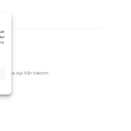
att
ker
tra
e läcka olja från traktorn.