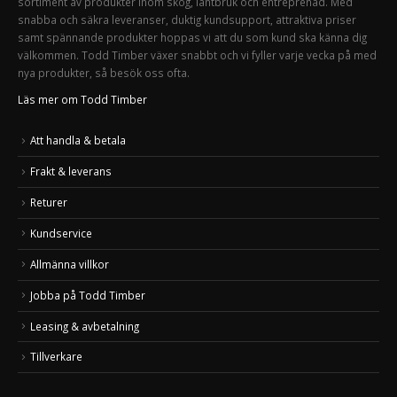
sortiment av produkter inom skog, lantbruk och entreprenad. Med
snabba och säkra leveranser, duktig kundsupport, attraktiva priser
samt spännande produkter hoppas vi att du som kund ska känna dig
välkommen. Todd Timber växer snabbt och vi fyller varje vecka på med
nya produkter, så besök oss ofta.
Läs mer om Todd Timber
Att handla & betala
Frakt & leverans
Returer
Kundservice
Allmänna villkor
Jobba på Todd Timber
Leasing & avbetalning
Tillverkare