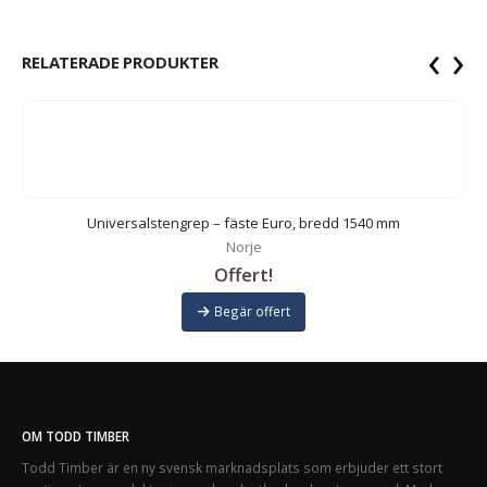
‹
›
RELATERADE PRODUKTER
Universalstengrep – fäste Euro, bredd 1540 mm
Norje
Offert!
Begär offert
OM TODD TIMBER
Todd Timber är en ny svensk marknadsplats som erbjuder ett stort