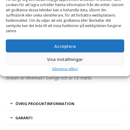
cookies för att lagra och/eller hämta information från din enhet. Genom
att godkänna dessa tekniker kan vi behandla data, såsom din
BESKRIVNING
surfhistorik eller unika identifierare, för att förbättra webbplatsens
funktionalitet. Om du väljer att inte godkänna eller återkallar ditt
samtycke kan det leda till att vissa funktioner på webbplatsen fungerar
sämre.
Universalstengrep – fäste SMS/Trima, bredd 1540 mm
Ett kraftigt och allsidigt redskap för sten, ensilage och gödsel.
Acceptera
Utformningen liknar den vanliga stengrepen men saknar
Visa inställningar
puckel, vilket gör den användningsbar för fler ändamål än
endast stenplockning.
Allmänna villkor
Grepen är tillverkad i Sverige och är CE-märkt.
ÖVRIG PRODUKTINFORMATION
GARANTI