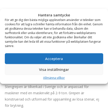
BESKRIVNING
Hantera samtycke
För att ge dig den bästa möjliga upplevelsen använder vi tekniker som
cookies för att lagra och/eller hämta information från din enhet. Genom
att godkänna dessa tekniker kan vi behandla data, såsom din
Stengrep med puckel – fäste Euro, bredd 2350 mm
surfhistorik eller unika identifierare, för att förbättra webbplatsens
funktionalitet. Om du väljer att inte godkänna eller återkallar ditt
En kraftfull och hållbar stengrep med puckel för traktorer och
samtycke kan det leda till att vissa funktioner på webbplatsen fungerar
mindre hjullastare. Grepen har svetsade horn i
sämre.
högkvalitetsstål.
Acceptera
I framkant har stengrepen en markant puckel som hindrar
stenarna från att falla ur. Hornen är kraftiga och tillverkas i ett
Visa inställningar
specialstål (SB600) för bästa styrka och hållbarhet och är
Allmänna villkor
genom sin utformning väl lämpade för uppsamling av sten.
Stengrepen är tillverkad i Sverige och är anpassad för
maskiner med en maskinvikt på 2-9 ton. Grepen är
konstruerad och utformad för uppsamling av lösa stenar, ej
för brytning.