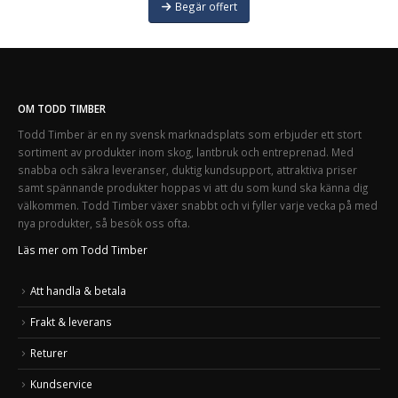
Begär offert
OM TODD TIMBER
Todd Timber är en ny svensk marknadsplats som erbjuder ett stort
sortiment av produkter inom skog, lantbruk och entreprenad. Med
snabba och säkra leveranser, duktig kundsupport, attraktiva priser
samt spännande produkter hoppas vi att du som kund ska känna dig
välkommen. Todd Timber växer snabbt och vi fyller varje vecka på med
nya produkter, så besök oss ofta.
Läs mer om Todd Timber
Att handla & betala
Frakt & leverans
Returer
Kundservice