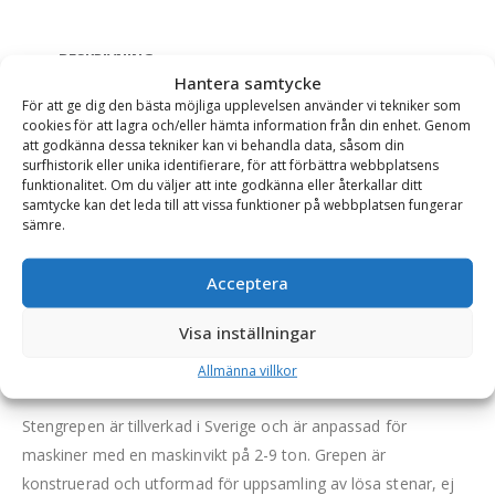
BESKRIVNING
Hantera samtycke
För att ge dig den bästa möjliga upplevelsen använder vi tekniker som
cookies för att lagra och/eller hämta information från din enhet. Genom
Stengrep med puckel – fäste SMS/Trima, bredd 1350
att godkänna dessa tekniker kan vi behandla data, såsom din
mm
surfhistorik eller unika identifierare, för att förbättra webbplatsens
funktionalitet. Om du väljer att inte godkänna eller återkallar ditt
En kraftfull och hållbar stengrep med puckel för traktorer och
samtycke kan det leda till att vissa funktioner på webbplatsen fungerar
sämre.
mindre hjullastare. Grepen har svetsade horn i
högkvalitetsstål.
Acceptera
I framkant har stengrepen en markant puckel som hindrar
stenarna från att falla ur. Hornen är kraftiga och tillverkas i ett
Visa inställningar
specialstål (SB600) för bästa styrka och hållbarhet och är
Allmänna villkor
genom sin utformning väl lämpade för uppsamling av sten.
Stengrepen är tillverkad i Sverige och är anpassad för
maskiner med en maskinvikt på 2-9 ton. Grepen är
konstruerad och utformad för uppsamling av lösa stenar, ej