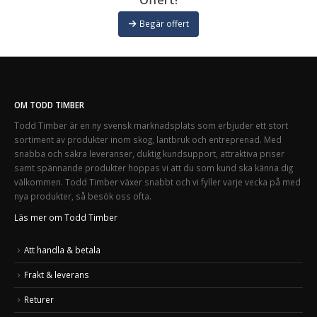
Begär offert
OM TODD TIMBER
Todd Timber är en ny svensk marknadsplats som erbjuder ett stort
sortiment av produkter inom skog, lantbruk och entreprenad. Med
snabba och säkra leveranser, duktig kundsupport, attraktiva priser
samt spännande produkter hoppas vi att du som kund ska känna dig
välkommen. Todd Timber växer snabbt och vi fyller varje vecka på med
nya produkter, så besök oss ofta.
Läs mer om Todd Timber
Att handla & betala
Frakt & leverans
Returer