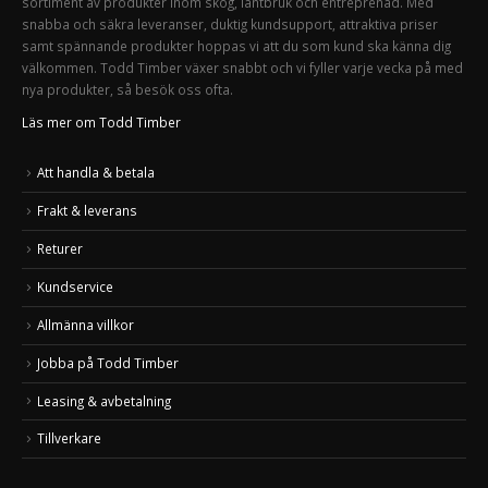
sortiment av produkter inom skog, lantbruk och entreprenad. Med
snabba och säkra leveranser, duktig kundsupport, attraktiva priser
samt spännande produkter hoppas vi att du som kund ska känna dig
välkommen. Todd Timber växer snabbt och vi fyller varje vecka på med
nya produkter, så besök oss ofta.
Läs mer om Todd Timber
Att handla & betala
Frakt & leverans
Returer
Kundservice
Allmänna villkor
Jobba på Todd Timber
Leasing & avbetalning
Tillverkare