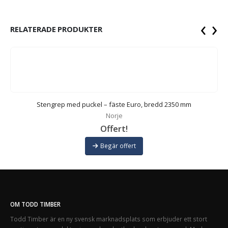
‹
›
RELATERADE PRODUKTER
Stengrep med puckel – fäste Euro, bredd 2350 mm
Norje
Offert!
Begär offert
OM TODD TIMBER
Todd Timber är en ny svensk marknadsplats som erbjuder ett stort