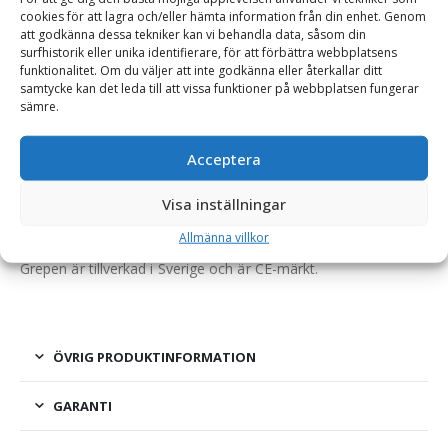
cookies för att lagra och/eller hämta information från din enhet. Genom
att godkänna dessa tekniker kan vi behandla data, såsom din
BESKRIVNING
surfhistorik eller unika identifierare, för att förbättra webbplatsens
funktionalitet. Om du väljer att inte godkänna eller återkallar ditt
samtycke kan det leda till att vissa funktioner på webbplatsen fungerar
sämre.
Universalstengrep – fäste Euro, bredd 1540 mm
Ett kraftigt och allsidigt redskap för sten, ensilage och gödsel.
Acceptera
Utformningen liknar den vanliga stengrepen men saknar
Visa inställningar
puckel, vilket gör den användningsbar för fler ändamål än
endast stenplockning.
Allmänna villkor
Grepen är tillverkad i Sverige och är CE-märkt.
ÖVRIG PRODUKTINFORMATION
GARANTI