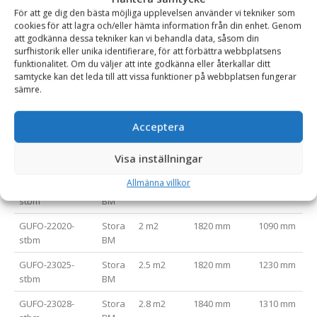
Utbytbara sparstål på gaffelbenen är standard
För att ge dig den bästa möjliga upplevelsen använder vi tekniker som
cookies för att lagra och/eller hämta information från din enhet. Genom
Avrundad fångarmsspets som ger mindre skada på virket
att godkänna dessa tekniker kan vi behandla data, såsom din
Hydraulcylindrar med ändlägesdämpning
surfhistorik eller unika identifierare, för att förbättra webbplatsens
funktionalitet. Om du väljer att inte godkänna eller återkallar ditt
samtycke kan det leda till att vissa funktioner på webbplatsen fungerar
sämre.
Varianttabell
Artikelnummer
Fäste
Area (m2)
Bredd (mm)
Gaffellängd
Acceptera
GUFO-22014-
Stora
1.4 m2
1690 mm
1020 mm
Visa inställningar
stbm
BM
Allmänna villkor
GUFO-22018-
Stora
1.8 m2
1820 mm
1090 mm
stbm
BM
GUFO-22020-
Stora
2 m2
1820 mm
1090 mm
stbm
BM
GUFO-23025-
Stora
2.5 m2
1820 mm
1230 mm
stbm
BM
GUFO-23028-
Stora
2.8 m2
1840 mm
1310 mm