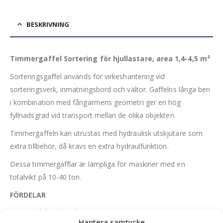
BESKRIVNING
Timmergaffel Sortering för hjullastare, area 1,4-4,5 m²
Sorteringsgaffel används för virkeshantering vid
sorteringsverk, inmatningsbord och vältor. Gaffelns långa ben
i kombination med fångarmens geometri ger en hög
fyllnadsgrad vid transport mellan de olika objekten.
Timmergaffeln kan utrustas med hydraulisk utskjutare som
extra tillbehör, då krävs en extra hydraulfunktion.
Dessa timmergafflar är lämpliga för maskiner med en
totalvikt på 10-40 ton.
FÖRDELAR
Hög fyllnadsgrad
Hantera samtycke
Lådkonstruktion på fångarm