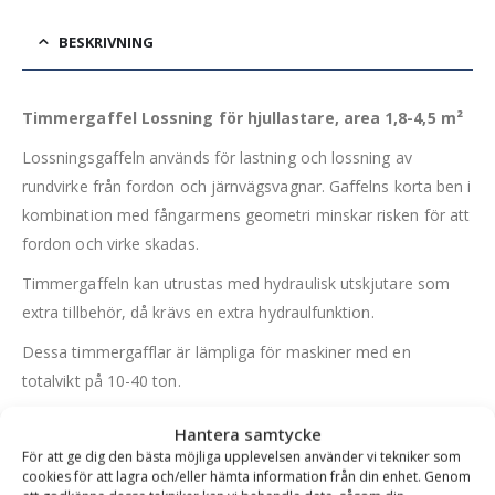
BESKRIVNING
Timmergaffel Lossning för hjullastare, area 1,8-4,5 m²
Lossningsgaffeln används för lastning och lossning av
rundvirke från fordon och järnvägsvagnar. Gaffelns korta ben i
kombination med fångarmens geometri minskar risken för att
fordon och virke skadas.
Timmergaffeln kan utrustas med hydraulisk utskjutare som
extra tillbehör, då krävs en extra hydraulfunktion.
Dessa timmergafflar är lämpliga för maskiner med en
totalvikt på 10-40 ton.
FÖRDELAR
Hantera samtycke
För att ge dig den bästa möjliga upplevelsen använder vi tekniker som
Utbytbara sparstål på gaffelbenen är standard
cookies för att lagra och/eller hämta information från din enhet. Genom
Avrundad fångarmsspets som ger mindre skada på virket