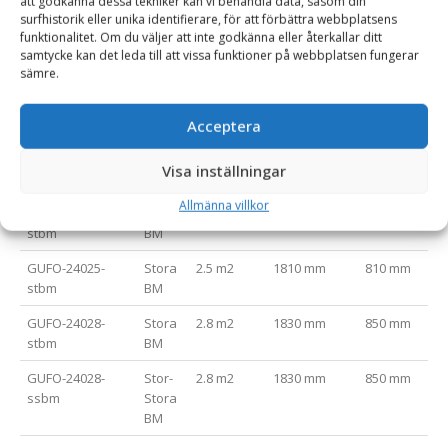
att godkänna dessa tekniker kan vi behandla data, såsom din
Hydraulcylindrar med ändlägesdämpning
surfhistorik eller unika identifierare, för att förbättra webbplatsens
funktionalitet. Om du väljer att inte godkänna eller återkallar ditt
samtycke kan det leda till att vissa funktioner på webbplatsen fungerar
sämre.
Varianttabell
Artikelnummer
Fäste
Area (m2)
Bredd (mm)
Gaffellängd
Acceptera
GUFO-24018-
Stora
1.8 m2
1810 mm
810 mm
Visa inställningar
stbm
BM
Allmänna villkor
GUFO-24020-
Stora
2 m2
1810 mm
810 mm
stbm
BM
GUFO-24025-
Stora
2.5 m2
1810 mm
810 mm
stbm
BM
GUFO-24028-
Stora
2.8 m2
1830 mm
850 mm
stbm
BM
GUFO-24028-
Stor-
2.8 m2
1830 mm
850 mm
ssbm
Stora
BM