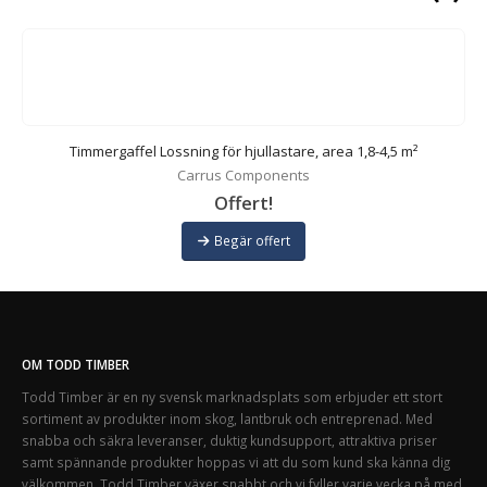
Timmergaffel Lossning för hjullastare, area 1,8-4,5 m²
Carrus Components
Offert!
Begär offert
OM TODD TIMBER
Todd Timber är en ny svensk marknadsplats som erbjuder ett stort
sortiment av produkter inom skog, lantbruk och entreprenad. Med
snabba och säkra leveranser, duktig kundsupport, attraktiva priser
samt spännande produkter hoppas vi att du som kund ska känna dig
välkommen. Todd Timber växer snabbt och vi fyller varje vecka på med