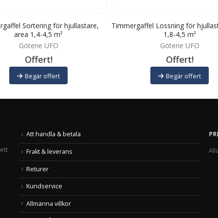
affel Sortering för hjullastare,
Timmergaffel Lossning för hjullas
area 1,4-4,5 m²
1,8-4,5 m²
Götene UFO
Götene UFO
Offert!
Offert!
Begär offert
Begär offert
Att handla & betala
PR
ett
All
Frakt & leverans
Returer
Kundservice
Allmänna villkor