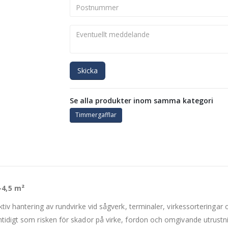
Skicka
Se alla produkter inom samma kategori
Timmergafflar
-4,5 m²
ektiv hantering av rundvirke vid sågverk, terminaler, virkessorterin
mtidigt som risken för skador på virke, fordon och omgivande utrust