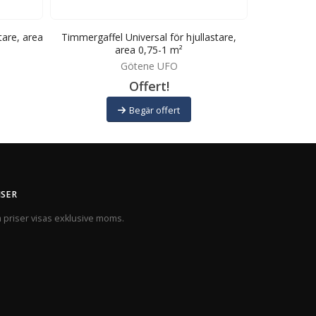
tare, area
Timmergaffel Universal för hjullastare,
Timmergaffe
area 0,75-1 m²
Götene UFO
Offert!
Begär offert
ISER
a priser visas exklusive moms.