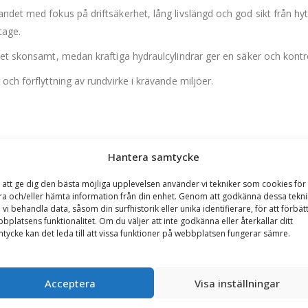
det med fokus på driftsäkerhet, lång livslängd och god sikt från hytt
tage.
ket skonsamt, medan kraftiga hydraulcylindrar ger en säker och kontr
och förflyttning av rundvirke i krävande miljöer.
Hantera samtycke
dor
 att ge dig den bästa möjliga upplevelsen använder vi tekniker som cookies för 
ändning
ra och/eller hämta information från din enhet. Genom att godkänna dessa tekni
latser
 vi behandla data, såsom din surfhistorik eller unika identifierare, för att förbät
bplatsens funktionalitet. Om du väljer att inte godkänna eller återkallar ditt
tycke kan det leda till att vissa funktioner på webbplatsen fungerar sämre.
Acceptera
Visa inställningar
a (m2)
Bredd (mm)
Gaffellängd (mm)
Innerhö