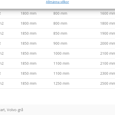
Allmänna villkor
m2
1800 mm
800 mm
1500 m
2
1800 mm
800 mm
1600 m
m2
1800 mm
800 mm
1800 m
m2
1850 mm
850 mm
1900 m
2
1850 mm
900 mm
2000 m
m2
1850 mm
1000 mm
2100 m
m2
1850 mm
1100 mm
2100 m
2
1850 mm
1100 mm
2300 m
m2
1850 mm
1250 mm
2500 m
art, Volvo-grå