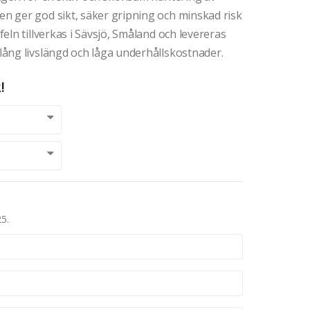
n ger god sikt, säker gripning och minskad risk
eln tillverkas i Sävsjö, Småland och levereras
ång livslängd och låga underhållskostnader.
!
25.