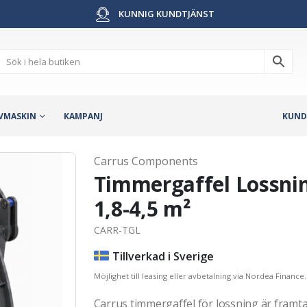
KUNNIG KUNDTJÄNST
VMASKIN
KAMPANJ
KUND
Carrus Components
Timmergaffel Lossning
1,8-4,5 m²
CARR-TGL
Tillverkad i Sverige
Möjlighet till leasing eller avbetalning via Nordea Finance.
Carrus timmergaffel för lossning är framt