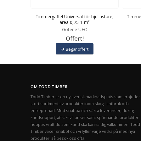
llastare, area
Timmergaffel Universal för hjullastare,
Timmerg
area 0,75-1 m²
Götene UFO
Offert!
Begär offert
OM TODD TIMBER
Todd Timber är en ny svensk marknadsplats som erbjuder 
stort sortiment av produkter inom skog, lantbruk och
entreprenad. Med snabba och säkra leveranser, duktig
kundsupport, attraktiva priser samt spännande produkter
hoppas vi att du som kund ska känna dig välkommen. Todd
Timber växer snabbt och vi fyller varje vecka på med nya
produkter, så besök oss ofta.