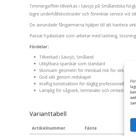
Timmergaffeln tillverkas i Sävsjö på Småländska höglan
lägre underhållskostnader och förenklar service vid sli
De avrundade fångarmarna hjälper till att hantera vir
Passar hjullastare som arbetar med lastning, lossning 
Fördelar:
Tillverkad i Sävsjö, Småland
Utbytbara sparskär som standard
Skonsam geometri för minskad risk för virkesska
God sikt genom redskapet
För
Kraftig konstruktion för daglig professionell anv
lag
Lämplig för sågverk, terminaler och omlastningsp
kan
web
sam
Varianttabell
Artikelnummer
Fäste
Are