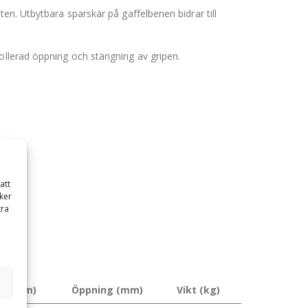
en. Utbytbara sparskär på gaffelbenen bidrar till
ollerad öppning och stängning av gripen.
att
ker
tra
jd (mm)
Öppning (mm)
Vikt (kg)