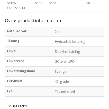
GUFO-
S100
S100
50 ton
17250S100M
Övrig produktinformation
Antal kolvar
2 st
Låsning
Hydraulisk lossning
Tillval
Direktinfästning
Tillverkare
Götene UFO
Tillverkningsland
Sverige
Tiltvinkel
40 grader
Typ
Tiltmellandel
GARANTI