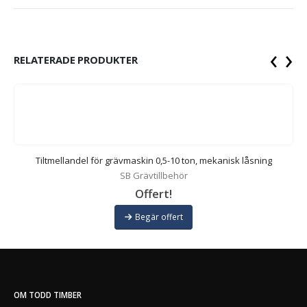
‹
›
RELATERADE PRODUKTER
Tiltmellandel för grävmaskin 0,5-10 ton, mekanisk låsning
SB Grävtillbehör
Offert!
Begär offert
OM TODD TIMBER