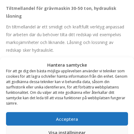
Tiltmellandel för grävmaskin 30-50 ton, hydraulisk
låsning
En tiltmellandel är ett smidigt och kraftfullt verktyg anpassad
för arbeten där du behöver tilta ditt redskap vid exempelvis
markojämnheter och liknande. Låsning och lossning av
redskap sker hydrauliskt.
Den passar utmärkt för större maskiner där man inte vill
Hantera samtycke
använda en tiltrotator.
För att ge dig den bästa möjliga upplevelsen använder vi tekniker som
cookies för att lagra och/eller hämta information från din enhet. Genom
Två kraftiga hydraulkolvar ingår.
att godkänna dessa tekniker kan vi behandla data, såsom din
surfhistorik eller unika identifierare, för att förbättra webbplatsens
FÖRDELAR
funktionalitet. Om du väljer att inte godkänna eller återkallar ditt
samtycke kan det leda till att vissa funktioner på webbplatsen fungerar
Kraftiga cylindrar
sämre.
Hög tiltkraft 40 grader
Acceptera
Visa inställningar
Varianttabell