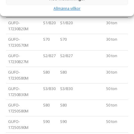
Allmänna villkor
Artikelnummer
Fäste
Fäste (redskapssida)
Rek. Maskinvi
GUFO-
S1/B20
S1/B20
30 ton
17230B20M
GUFO-
S70
S70
30 ton
17230S70M
GUFO-
S2/B27
S2/B27
30 ton
17230B27M
GUFO-
S80
S80
30 ton
17230S80M
GUFO-
S3/B30
S3/B30
50 ton
17250B30M
GUFO-
S80
S80
50 ton
17250S80M
GUFO-
S90
S90
50 ton
17250S90M