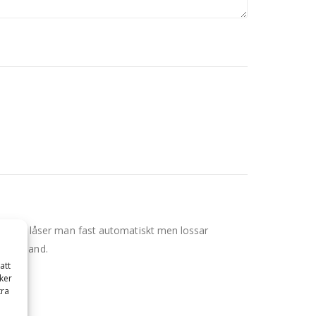
dskapen låser man fast automatiskt men lossar
a Götaland.
att
ker
tra