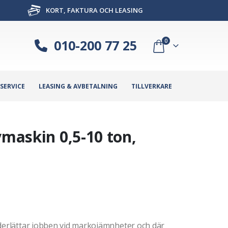
KORT, FAKTURA OCH LEASING
010-200 77 25
0
SERVICE
LEASING & AVBETALNING
TILLVERKARE
vmaskin 0,5-10 ton,
nderlättar jobben vid markojämnheter och där