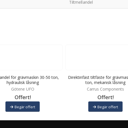
Tiltmellandel
landel för grävmaskin 30-50 ton,
Direktinfäst tiltfäste för grävma
hydraulisk låsning
ton, mekanisk låsning
Götene UFO
Carrus Components
Offert!
Offert!
Begär offert
Begär offert