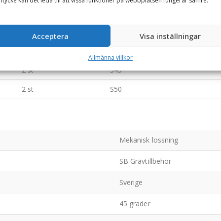
tycke kan det leda till att vissa funktioner på webbplatsen fungerar sämre.
Antal kolvar
Fäste (redskapssida)
1 st
S30/180
Acceptera
Visa inställningar
1 st
S40
Allmänna villkor
2 st
S45
2 st
S50
Mekanisk lossning
SB Grävtillbehör
Sverige
45 grader