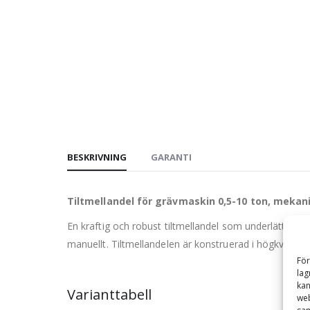
BESKRIVNING
GARANTI
Tiltmellandel för grävmaskin 0,5-10 ton, mekan
En kraftig och robust tiltmellandel som underlättar 
manuellt. Tiltmellandelen är konstruerad i högkvalitati
För
lag
kan
Varianttabell
web