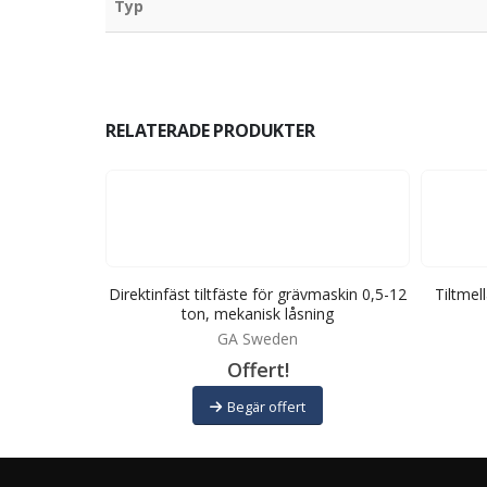
Typ
RELATERADE PRODUKTER
 0,5-27 ton,
Direktinfäst tiltfäste för grävmaskin 0,5-12
Tiltmel
g
ton, mekanisk låsning
GA Sweden
Offert!
Begär offert