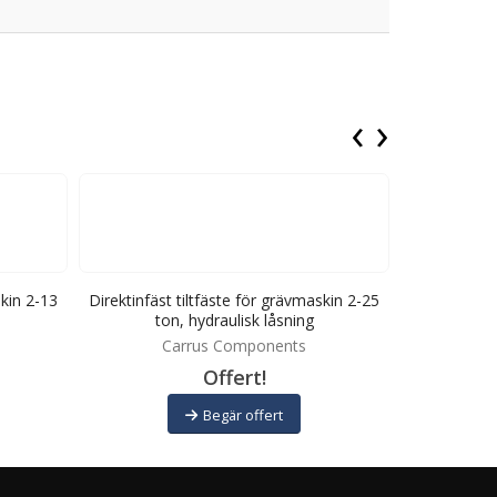
‹
›
skin 2-13
Direktinfäst tiltfäste för grävmaskin 2-25
Tiltmelland
ton, hydraulisk låsning
Carrus Components
Offert!
Begär offert