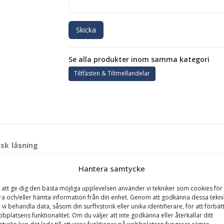
Skicka
Se alla produkter inom samma kategori
Tiltfästen & Tiltmellandelar
isk låsning
jobben vid markojämnheter och där man inte vill använda rototilt. Re
Hantera samtycke
vt stål från Finland och Sverige. Tillverkningen sker i Lidköping, Västr
 att ge dig den bästa möjliga upplevelsen använder vi tekniker som cookies för 
ra och/eller hämta information från din enhet. Genom att godkänna dessa tekni
 vi behandla data, såsom din surfhistorik eller unika identifierare, för att förbät
bplatsens funktionalitet. Om du väljer att inte godkänna eller återkallar ditt